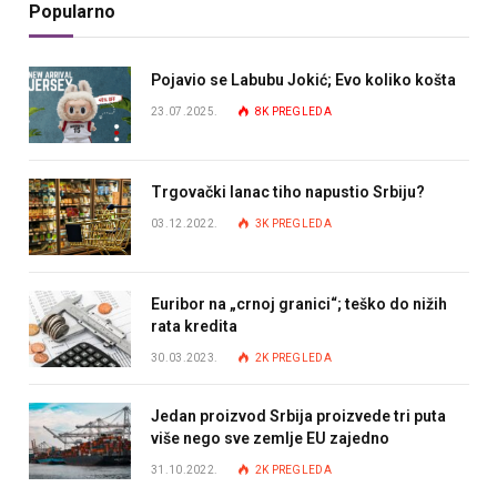
Popularno
Pojavio se Labubu Jokić; Evo koliko košta
23.07.2025.
8K
PREGLEDA
Trgovački lanac tiho napustio Srbiju?
03.12.2022.
3K
PREGLEDA
Euribor na „crnoj granici“; teško do nižih
rata kredita
30.03.2023.
2K
PREGLEDA
Jedan proizvod Srbija proizvede tri puta
više nego sve zemlje EU zajedno
31.10.2022.
2K
PREGLEDA