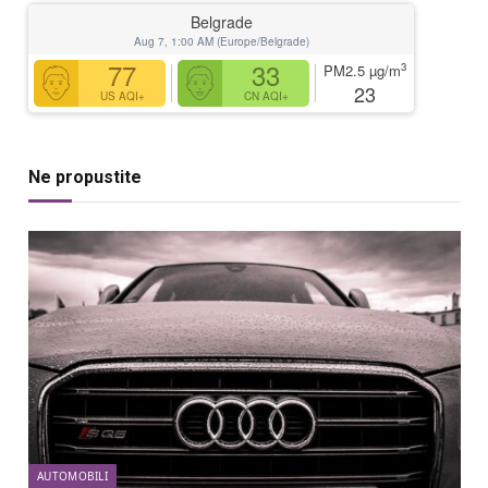
Belgrade
Aug 7, 1:00 AM (Europe/Belgrade)
77
33
3
PM2.5
µg/m
23
US AQI+
CN AQI+
Ne propustite
AUTOMOBILI