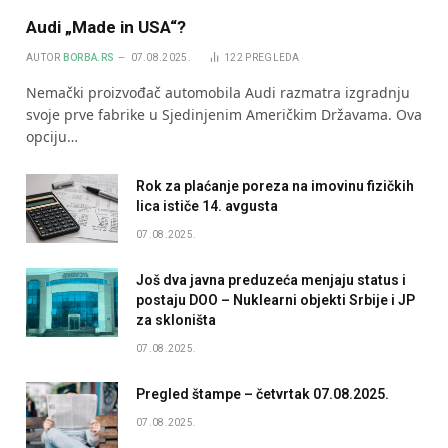
Audi „Made in USA“?
AUTOR
BORBA.RS
07.08.2025.
122
PREGLEDA
Nemački proizvođač automobila Audi razmatra izgradnju
svoje prve fabrike u Sjedinjenim Američkim Državama. Ova
opciju…
Rok za plaćanje poreza na imovinu fizičkih
lica ističe 14. avgusta
07.08.2025.
Još dva javna preduzeća menjaju status i
postaju DOO – Nuklearni objekti Srbije i JP
za skloništa
07.08.2025.
Pregled štampe – četvrtak 07.08.2025.
07.08.2025.