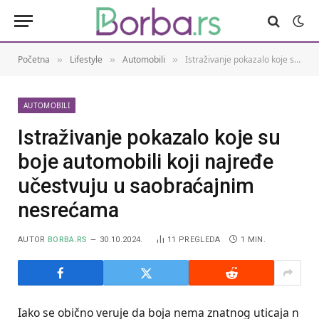
Početna
Lifestyle
Automobili
Istraživanje pokazalo koje su boje automobili koji najređe učestvuju u saobraćajnim nesrećama
»
»
»
AUTOMOBILI
Istraživanje pokazalo koje su
boje automobili koji najređe
učestvuju u saobraćajnim
nesrećama
AUTOR
BORBA.RS
30.10.2024.
11
PREGLEDA
1 MIN.
Iako se obično veruje da boja nema znatnog uticaja n