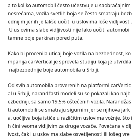
a to koliko automobil često učestvuje u saobraćajnim
nesrećama, vozila svetlih boja se često smatraju bezb
ednijim jer ih je lakše uočiti u uslovima loše vidljivosti.
U uslovima slabe vidljivosti nije lako uočiti automobil
tamne boje parkiran pored puta.
Kako bi procenila uticaj boje vozila na bezbednost, ko
mpanija carVertical je sprovela studiju koja je utvrdila
najbezbednije boje automobila u Srbiji.
Od svih automobila proverenih na platformi carVertic
al u Srbiji, narandžasti modeli su se pokazali kao najb
ezbedniji, sa samo 19,5% oštećenih vozila. Narandžas
ti automobili se smatraju sigurnim jer se njihova jark
a, uočljiva boja ističe u različitim uslovima vožnje, što i
h čini veoma vidljivim za druge vozače. Povećana vidlj
ivost, čak i u uslovima slabe osvetljenosti ili lošeg vre