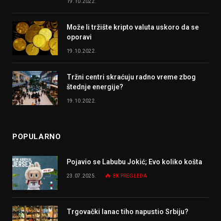
19.10.2022.
Može li tržište kripto valuta uskoro da se
oporavi
19.10.2022.
Tržni centri skraćuju radno vreme zbog
štednje energije?
19.10.2022.
POPULARNO
Pojavio se Labubu Jokić; Evo koliko košta
23.07.2025.
8K
PREGLEDA
Trgovački lanac tiho napustio Srbiju?