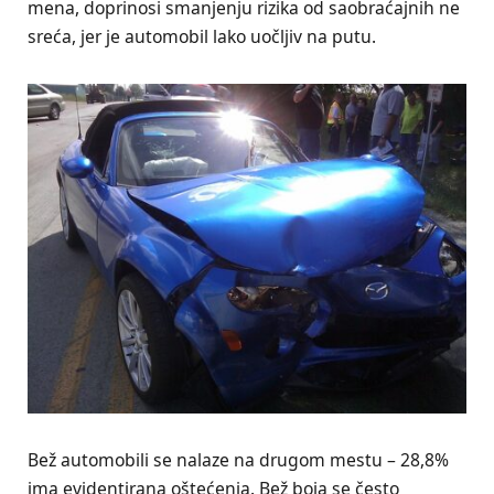
mena, doprinosi smanjenju rizika od saobraćajnih ne
sreća, jer je automobil lako uočljiv na putu.
Bež automobili se nalaze na drugom mestu – 28,8%
ima evidentirana oštećenja. Bež boja se često