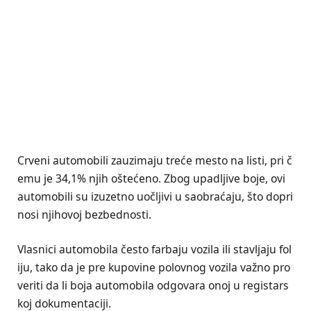
Crveni automobili zauzimaju treće mesto na listi, pri č
emu je 34,1% njih oštećeno. Zbog upadljive boje, ovi
automobili su izuzetno uočljivi u saobraćaju, što dopri
nosi njihovoj bezbednosti.
Vlasnici automobila često farbaju vozila ili stavljaju fol
iju, tako da je pre kupovine polovnog vozila važno pro
veriti da li boja automobila odgovara onoj u registars
koj dokumentaciji.