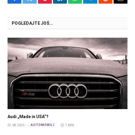
Facebook
Twitter
Pinterest
LinkedIn
WhatsApp
Telegram
Reddit
Email
POGLEDAJTE JOŠ...
Audi „Made in USA“?
AUTOMOBILI
07.08.2025.
1 MIN.