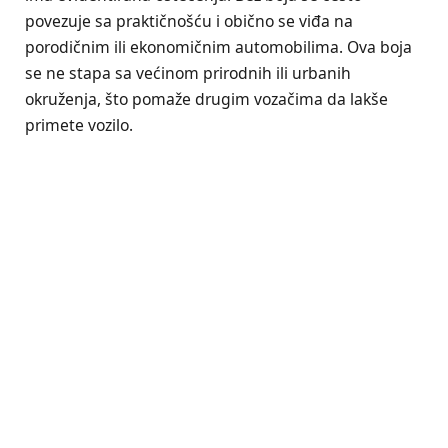
povezuje sa praktičnošću i obično se viđa na
porodičnim ili ekonomičnim automobilima. Ova boja
se ne stapa sa većinom prirodnih ili urbanih
okruženja, što pomaže drugim vozačima da lakše
primete vozilo.