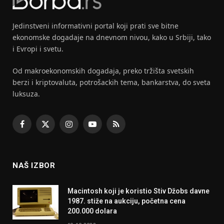
Jedinstveni informativni portal koji prati sve bitne
ekonomske dogadaje na dnevnom nivou, kako u Srbiji, tako
i Evropi i svetu.
Od makroekonomskih dogadaja, preko tržišta svetskih
berzi i kriptovaluta, potrošackih tema, bankarstva, do sveta
luksuza.
Facebook
X
Instagram
YouTube
RSS
(Twitter)
NAŠ IZBOR
Macintosh koji je koristio Stiv Džobs davne
1987. stiže na aukciju, početna cena
200.000 dolara