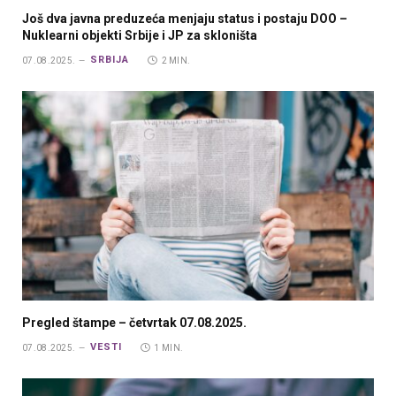
Još dva javna preduzeća menjaju status i postaju DOO –
Nuklearni objekti Srbije i JP za skloništa
SRBIJA
07.08.2025.
2 MIN.
Pregled štampe – četvrtak 07.08.2025.
VESTI
07.08.2025.
1 MIN.