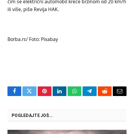
čim se električni automobil kreće brzinom od 20 km/h
ili više, piše Revija HAK.
Borba.rs/ Foto: Pixabay
Facebook
Twitter
Pinterest
LinkedIn
WhatsApp
Telegram
Reddit
Email
POGLEDAJTE JOŠ...