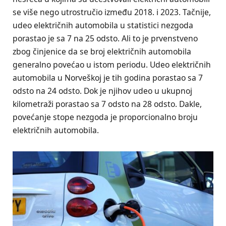
se više nego utrostručio između 2018. i 2023. Tačnije,
udeo električnih automobila u statistici nezgoda
porastao je sa 7 na 25 odsto. Ali to je prvenstveno
zbog činjenice da se broj električnih automobila
generalno povećao u istom periodu. Udeo električnih
automobila u Norveškoj je tih godina porastao sa 7
odsto na 24 odsto. Dok je njihov udeo u ukupnoj
kilometraži porastao sa 7 odsto na 28 odsto. Dakle,
povećanje stope nezgoda je proporcionalno broju
električnih automobila.