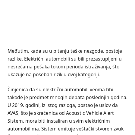
Međutim, kada su u pitanju teške nezgode, postoje
razlike. Električni automobili su bili prezastupljeni u
nesrećama pešaka tokom perioda istraživanja, što
ukazuje na poseban rizik u ovoj kategoriji.
Činjenica da su električni automobili veoma tihi
takođe je predmet mnogih debata poslednjih godina.
U 2019. godini, iz istog razloga, postao je uslov da
AVAS, što je skraćenica od Acoustic Vehicle Alert
Sistem, mora biti instaliran u svim električnim
automobilima. Sistem emituje veštački stvoren zvuk