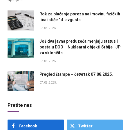
Rok za plaćanje poreza na imovinu fizičkih
lica ističe 14. avgusta
07.08.2025.
Još dva javna preduzeća menjaju status i
postaju DOO – Nuklearni objekti Srbije i JP
za skloništa
07.08.2025.
Pregled štampe – četvrtak 07.08.2025.
07.08.2025.
Pratite nas
Facebook
Twitter