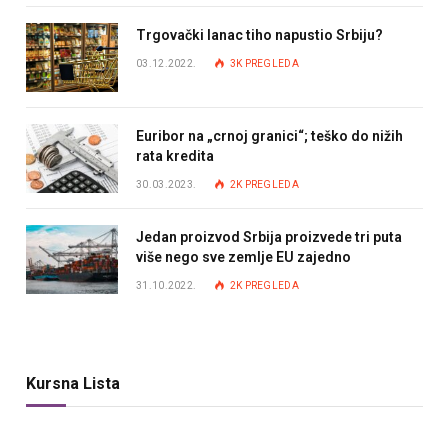
Trgovački lanac tiho napustio Srbiju?
03.12.2022.
3K
PREGLEDA
Euribor na „crnoj granici“; teško do nižih
rata kredita
30.03.2023.
2K
PREGLEDA
Jedan proizvod Srbija proizvede tri puta
više nego sve zemlje EU zajedno
31.10.2022.
2K
PREGLEDA
Kursna Lista