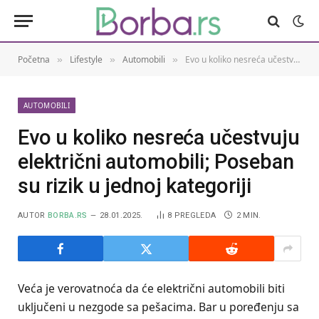
Početna
Lifestyle
Automobili
Evo u koliko nesreća učestvuju električni automobili; Poseban su rizik u jednoj kategoriji
»
»
»
AUTOMOBILI
Evo u koliko nesreća učestvuju
električni automobili; Poseban
su rizik u jednoj kategoriji
AUTOR
BORBA.RS
28.01.2025.
8
PREGLEDA
2 MIN.
Veća je verovatnoća da će električni automobili biti
uključeni u nezgode sa pešacima. Bar u poređenju sa