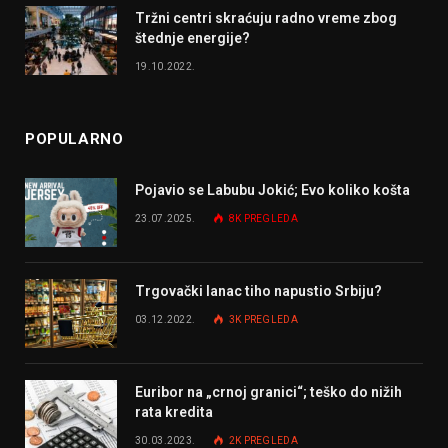
Tržni centri skraćuju radno vreme zbog
štednje energije?
19.10.2022.
POPULARNO
Pojavio se Labubu Jokić; Evo koliko košta
23.07.2025.
8K
PREGLEDA
Trgovački lanac tiho napustio Srbiju?
03.12.2022.
3K
PREGLEDA
Euribor na „crnoj granici“; teško do nižih
rata kredita
30.03.2023.
2K
PREGLEDA