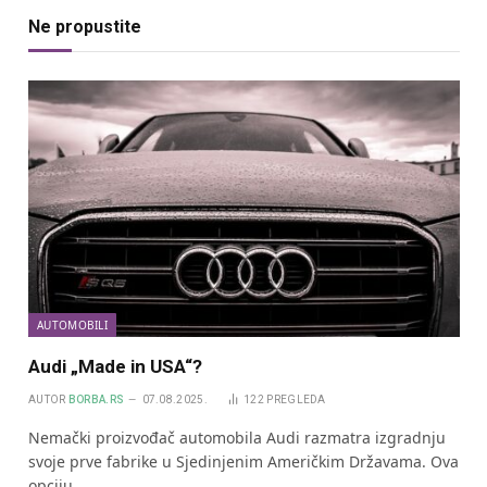
Ne propustite
AUTOMOBILI
Audi „Made in USA“?
AUTOR
BORBA.RS
07.08.2025.
122
PREGLEDA
Nemački proizvođač automobila Audi razmatra izgradnju
svoje prve fabrike u Sjedinjenim Američkim Državama. Ova
opciju…