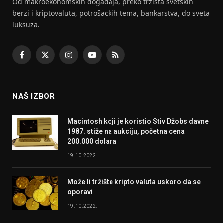
Od makroekonomskih dogadaja, preko tržišta svetskih
berzi i kriptovaluta, potrošackih tema, bankarstva, do sveta
luksuza.
Facebook
X
Instagram
YouTube
RSS
(Twitter)
NAŠ IZBOR
Macintosh koji je koristio Stiv Džobs davne
1987. stiže na aukciju, početna cena
200.000 dolara
19.10.2022.
Može li tržište kripto valuta uskoro da se
oporavi
19.10.2022.