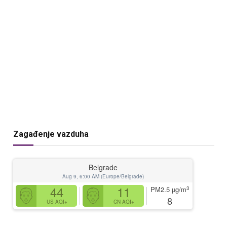
Zagađenje vazduha
Belgrade
Aug 9, 6:00 AM (Europe/Belgrade)
44
11
3
PM2.5
µg/m
8
US AQI+
CN AQI+