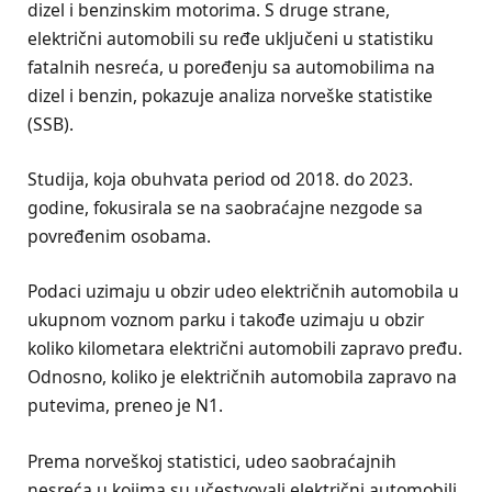
dizel i benzinskim motorima. S druge strane,
električni automobili su ređe uključeni u statistiku
fatalnih nesreća, u poređenju sa automobilima na
dizel i benzin, pokazuje analiza norveške statistike
(SSB).
Studija, koja obuhvata period od 2018. do 2023.
godine, fokusirala se na saobraćajne nezgode sa
povređenim osobama.
Podaci uzimaju u obzir udeo električnih automobila u
ukupnom voznom parku i takođe uzimaju u obzir
koliko kilometara električni automobili zapravo pređu.
Odnosno, koliko je električnih automobila zapravo na
putevima, preneo je N1.
Prema norveškoj statistici, udeo saobraćajnih
nesreća u kojima su učestvovali električni automobili