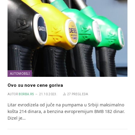
AUTOMOBILI
Ovo su nove cene goriva
AUTOR
BORBA.RS
21.10.2023.
27
PREGLEDA
Litar evrodizela od juče na pumpama u Srbiji maksimalno
košta 214 dinara, a benzina evropremijum BMB 182 dinar.
Dizel je…