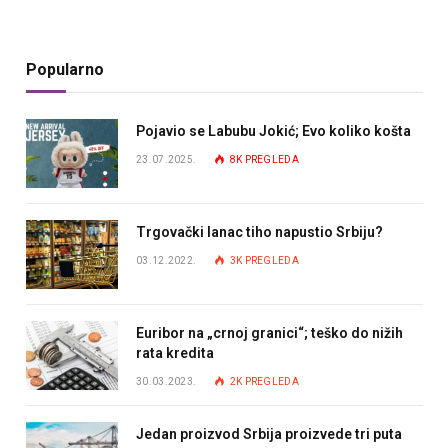
Popularno
Pojavio se Labubu Jokić; Evo koliko košta
23.07.2025.
8K
PREGLEDA
Trgovački lanac tiho napustio Srbiju?
03.12.2022.
3K
PREGLEDA
Euribor na „crnoj granici“; teško do nižih
rata kredita
30.03.2023.
2K
PREGLEDA
Jedan proizvod Srbija proizvede tri puta