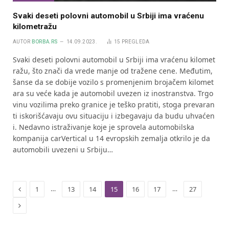
Svaki deseti polovni automobil u Srbiji ima vraćenu
kilometražu
AUTOR
BORBA.RS
14.09.2023.
15
PREGLEDA
Svaki deseti polovni automobil u Srbiji ima vraćenu kilomet
ražu, što znači da vrede manje od tražene cene. Međutim,
šanse da se dobije vozilo s promenjenim brojačem kilomet
ara su veće kada je automobil uvezen iz inostranstva. Trgo
vinu vozilima preko granice je teško pratiti, stoga prevaran
ti iskorišćavaju ovu situaciju i izbegavaju da budu uhvaćen
i. Nedavno istraživanje koje je sprovela automobilska
kompanija carVertical u 14 evropskih zemalja otkrilo je da
automobili uvezeni u Srbiju…
Previous
…
…
1
13
14
15
16
17
27
Next