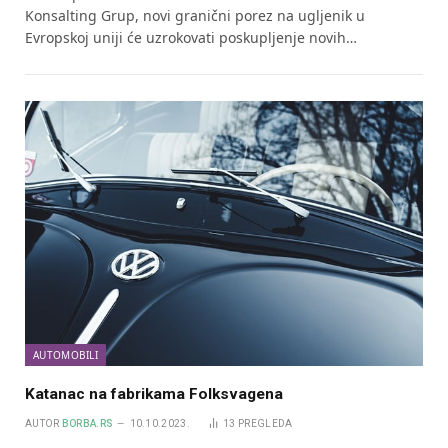
Konsalting Grup, novi granični porez na ugljenik u
Evropskoj uniji će uzrokovati poskupljenje novih…
AUTOMOBILI
Katanac na fabrikama Folksvagena
AUTOR
BORBA.RS
10.10.2023.
13
PREGLEDA