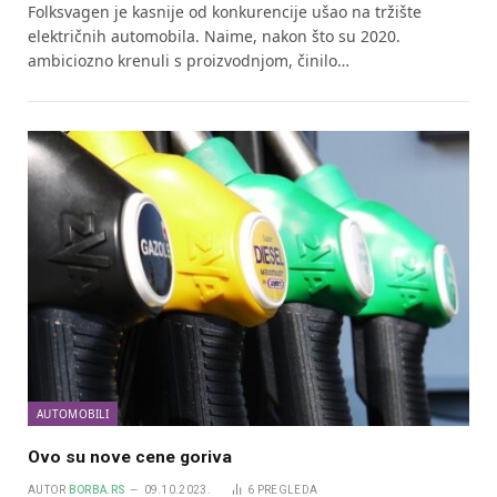
Folksvagen je kasnije od konkurencije ušao na tržište
električnih automobila. Naime, nakon što su 2020.
ambiciozno krenuli s proizvodnjom, činilo…
AUTOMOBILI
Ovo su nove cene goriva
AUTOR
BORBA.RS
09.10.2023.
6
PREGLEDA