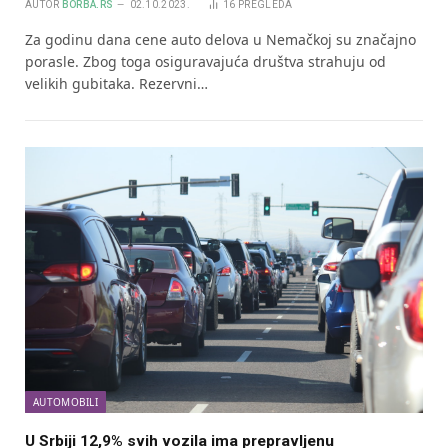
AUTOR
BORBA.RS
02.10.2023.
16
PREGLEDA
Za godinu dana cene auto delova u Nemačkoj su značajno
porasle. Zbog toga osiguravajuća društva strahuju od
velikih gubitaka. Rezervni…
AUTOMOBILI
U Srbiji 12,9% svih vozila ima prepravljenu