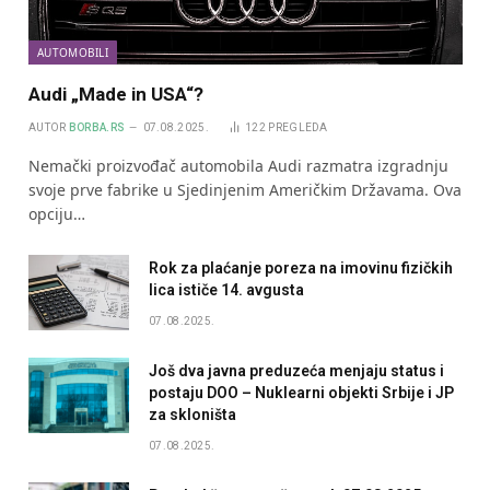
AUTOMOBILI
Audi „Made in USA“?
AUTOR
BORBA.RS
07.08.2025.
122
PREGLEDA
Nemački proizvođač automobila Audi razmatra izgradnju
svoje prve fabrike u Sjedinjenim Američkim Državama. Ova
opciju…
Rok za plaćanje poreza na imovinu fizičkih
lica ističe 14. avgusta
07.08.2025.
Još dva javna preduzeća menjaju status i
postaju DOO – Nuklearni objekti Srbije i JP
za skloništa
07.08.2025.