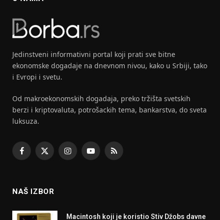
Jedinstveni informativni portal koji prati sve bitne
ekonomske dogadaje na dnevnom nivou, kako u Srbiji, tako
i Evropi i svetu.
Od makroekonomskih dogadaja, preko tržišta svetskih
berzi i kriptovaluta, potrošackih tema, bankarstva, do sveta
luksuza.
Facebook
X
Instagram
YouTube
RSS
(Twitter)
NAŠ IZBOR
Macintosh koji je koristio Stiv Džobs davne