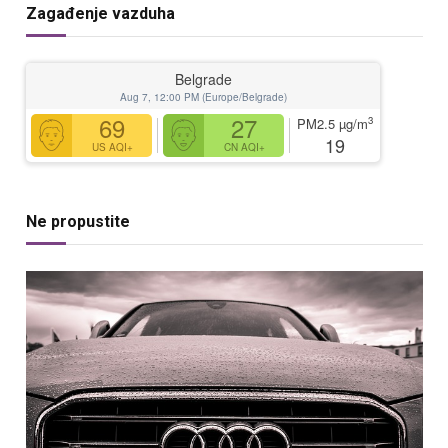
Zagađenje vazduha
Belgrade
Aug 7, 12:00 PM (Europe/Belgrade)
69
27
3
PM2.5
µg/m
19
US AQI+
CN AQI+
Ne propustite