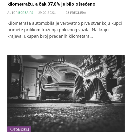
kilometražu, a čak 37,8% je bilo oštećeno
AUTOR
BORBA.RS
29.09.2023.
23
PREGLEDA
Kilometraža automobila je verovatno prva stvar koju kupci
primete prilikom traženja polovnog vozila. Na kraju
krajeva, ukupan broj pređenih kilometara…
AUTOMOBILI