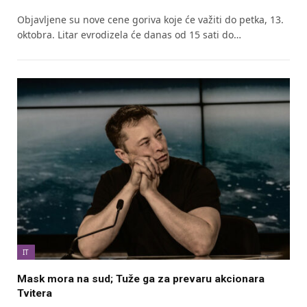
Objavljene su nove cene goriva koje će važiti do petka, 13.
oktobra. Litar evrodizela će danas od 15 sati do…
IT
Mask mora na sud; Tuže ga za prevaru akcionara
Tvitera