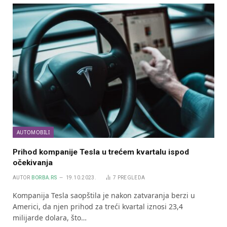
AUTOMOBILI
Prihod kompanije Tesla u trećem kvartalu ispod
očekivanja
AUTOR
BORBA.RS
19.10.2023.
7
PREGLEDA
Kompanija Tesla saopštila je nakon zatvaranja berzi u
Americi, da njen prihod za treći kvartal iznosi 23,4
milijarde dolara, što…