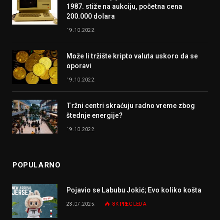
1987. stiže na aukciju, početna cena
200.000 dolara
19.10.2022.
Može li tržište kripto valuta uskoro da se
oporavi
19.10.2022.
Tržni centri skraćuju radno vreme zbog
štednje energije?
19.10.2022.
POPULARNO
Pojavio se Labubu Jokić; Evo koliko košta
23.07.2025.
8K
PREGLEDA