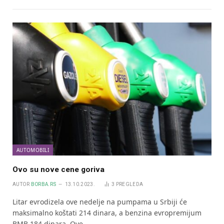
AUTOMOBILI
Ovo su nove cene goriva
AUTOR
BORBA.RS
13.10.2023.
3
PREGLEDA
Litar evrodizela ove nedelje na pumpama u Srbiji će
maksimalno koštati 214 dinara, a benzina evropremijum
BMB 184 dinara. Ove…