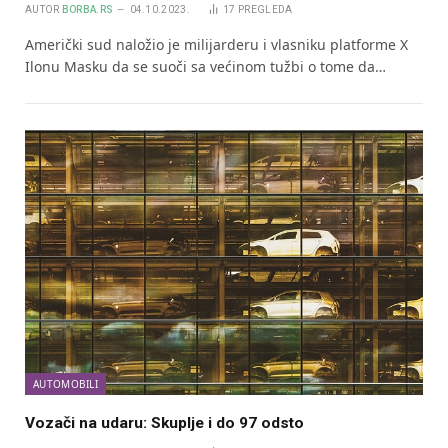
AUTOR
BORBA.RS
04.10.2023.
17
PREGLEDA
Američki sud naložio je milijarderu i vlasniku platforme X
Ilonu Masku da se suoči sa većinom tužbi o tome da…
AUTOMOBILI
Vozači na udaru: Skuplje i do 97 odsto