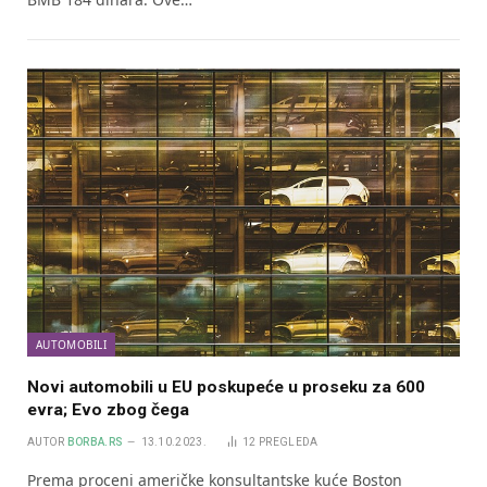
AUTOMOBILI
Novi automobili u EU poskupeće u proseku za 600
evra; Evo zbog čega
AUTOR
BORBA.RS
13.10.2023.
12
PREGLEDA
Prema proceni američke konsultantske kuće Boston