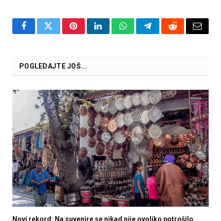
Facebook
Twitter
Pinterest
LinkedIn
WhatsApp
Telegram
Reddit
Email
POGLEDAJTE JOŠ...
Novi rekord: Na suvenire se nikad nije ovoliko potrošilo