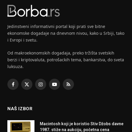
Jedinstveni informativni portal koji prati sve bitne
ekonomske dogadaje na dnevnom nivou, kako u Srbiji, tako
i Evropi i svetu.
Od makroekonomskih dogadaja, preko tržišta svetskih
berzi i kriptovaluta, potrošackih tema, bankarstva, do sveta
luksuza.
Facebook
X
Instagram
YouTube
RSS
(Twitter)
NAŠ IZBOR
Macintosh koji je koristio Stiv Džobs davne
1987. stiže na aukciju, početna cena