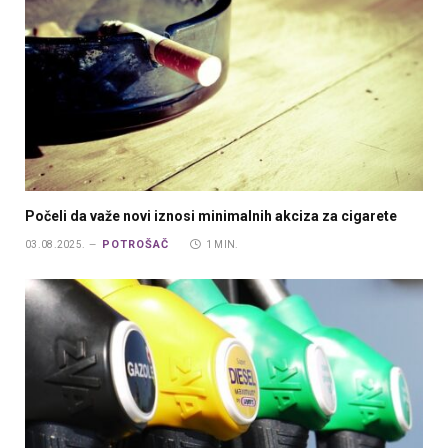
Počeli da važe novi iznosi minimalnih akciza za cigarete
POTROŠAČ
03.08.2025.
1 MIN.