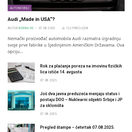
AUTOMOBILI
Audi „Made in USA“?
AUTOR
BORBA.RS
07.08.2025.
122
PREGLEDA
Nemački proizvođač automobila Audi razmatra izgradnju
svoje prve fabrike u Sjedinjenim Američkim Državama. Ova
opciju…
Rok za plaćanje poreza na imovinu fizičkih
lica ističe 14. avgusta
07.08.2025.
Još dva javna preduzeća menjaju status i
postaju DOO – Nuklearni objekti Srbije i JP
za skloništa
07.08.2025.
Pregled štampe – četvrtak 07.08.2025.