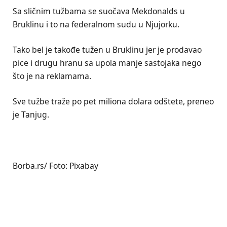
Sa sličnim tužbama se suočava Mekdonalds u
Bruklinu i to na federalnom sudu u Njujorku.
Tako bel je takođe tužen u Bruklinu jer je prodavao
pice i drugu hranu sa upola manje sastojaka nego
što je na reklamama.
Sve tužbe traže po pet miliona dolara odštete, preneo
je Tanjug.
Borba.rs/ Foto: Pixabay