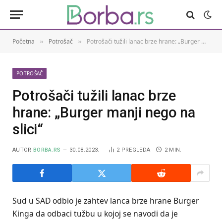
Početna
Potrošač
Potrošači tužili lanac brze hrane: „Burger manji nego na slici“
»
»
POTROŠAČ
Potrošači tužili lanac brze
hrane: „Burger manji nego na
slici“
AUTOR
BORBA.RS
30.08.2023.
2
PREGLEDA
2 MIN.
Sud u SAD odbio je zahtev lanca brze hrane Burger
Kinga da odbaci tužbu u kojoj se navodi da je