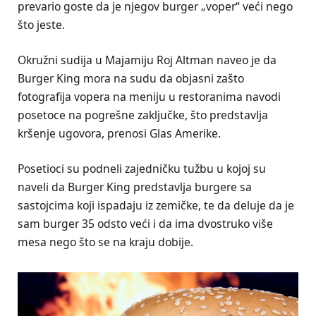
prevario goste da je njegov burger „voper“ veći nego
što jeste.
Okružni sudija u Majamiju Roj Altman naveo je da
Burger King mora na sudu da objasni zašto
fotografija vopera na meniju u restoranima navodi
posetoce na pogrešne zaključke, što predstavlja
kršenje ugovora, prenosi Glas Amerike.
Posetioci su podneli zajedničku tužbu u kojoj su
naveli da Burger King predstavlja burgere sa
sastojcima koji ispadaju iz zemičke, te da deluje da je
sam burger 35 odsto veći i da ima dvostruko više
mesa nego što se na kraju dobije.