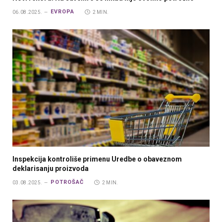
EVROPA
06.08.2025.
2 MIN.
Inspekcija kontroliše primenu Uredbe o obaveznom
deklarisanju proizvoda
POTROŠAČ
03.08.2025.
2 MIN.