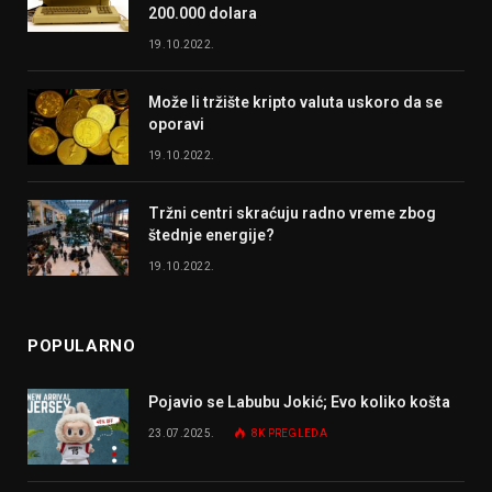
200.000 dolara
19.10.2022.
Može li tržište kripto valuta uskoro da se
oporavi
19.10.2022.
Tržni centri skraćuju radno vreme zbog
štednje energije?
19.10.2022.
POPULARNO
Pojavio se Labubu Jokić; Evo koliko košta
23.07.2025.
8K
PREGLEDA