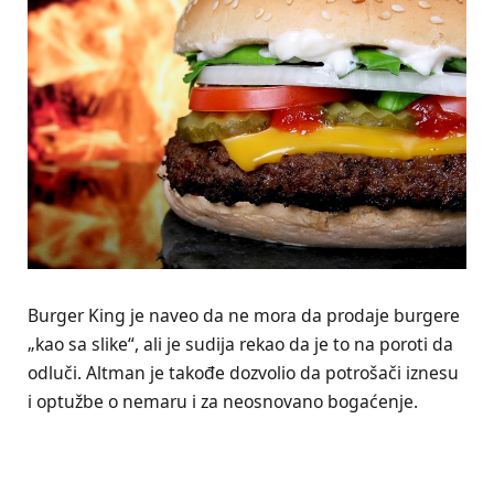
Burger King je naveo da ne mora da prodaje burgere
„kao sa slike“, ali je sudija rekao da je to na poroti da
odluči. Altman je takođe dozvolio da potrošači iznesu
i optužbe o nemaru i za neosnovano bogaćenje.