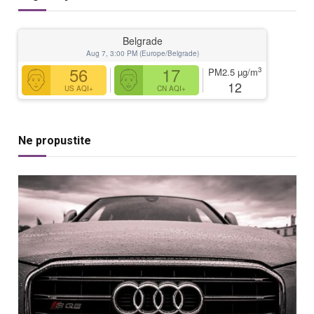
Belgrade
Aug 7, 3:00 PM (Europe/Belgrade)
56
17
3
PM2.5
µg/m
12
US AQI+
CN AQI+
Ne propustite