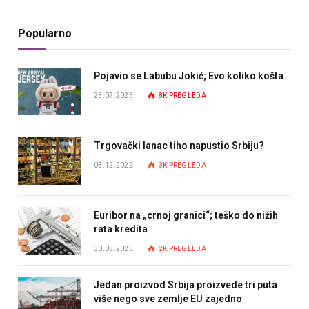
Popularno
Pojavio se Labubu Jokić; Evo koliko košta
23.07.2025.
8K
PREGLEDA
Trgovački lanac tiho napustio Srbiju?
03.12.2022.
3K
PREGLEDA
Euribor na „crnoj granici“; teško do nižih
rata kredita
30.03.2023.
2K
PREGLEDA
Jedan proizvod Srbija proizvede tri puta
više nego sve zemlje EU zajedno