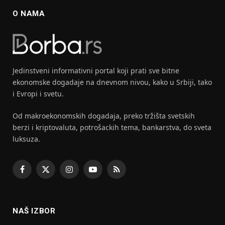
O NAMA
Jedinstveni informativni portal koji prati sve bitne
ekonomske dogadaje na dnevnom nivou, kako u Srbiji, tako
i Evropi i svetu.
Od makroekonomskih dogadaja, preko tržišta svetskih
berzi i kriptovaluta, potrošackih tema, bankarstva, do sveta
luksuza.
Facebook
X
Instagram
YouTube
RSS
(Twitter)
NAŠ IZBOR