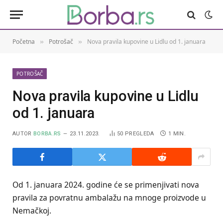
Početna
Potrošač
Nova pravila kupovine u Lidlu od 1. januara
»
»
POTROŠAČ
Nova pravila kupovine u Lidlu
od 1. januara
AUTOR
BORBA.RS
23.11.2023.
50
PREGLEDA
1 MIN.
Od 1. januara 2024. godine će se primenjivati nova
pravila za povratnu ambalažu na mnoge proizvode u
Nemačkoj.