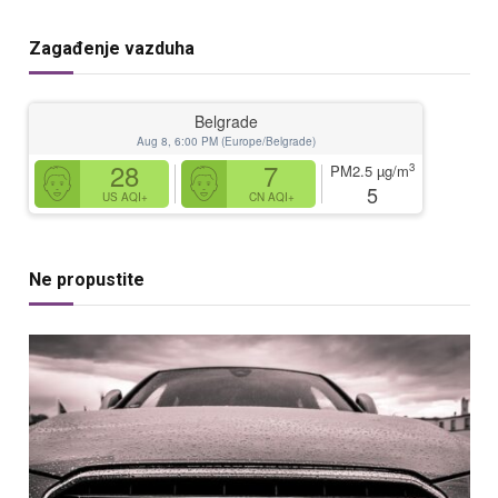
Zagađenje vazduha
Belgrade
Aug 8, 6:00 PM (Europe/Belgrade)
28
7
3
PM2.5
µg/m
5
US AQI+
CN AQI+
Ne propustite