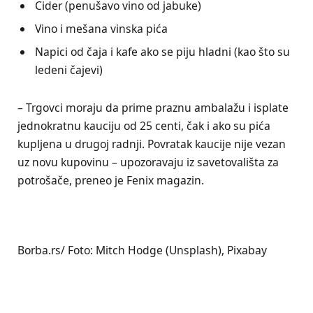
Cider (penušavo vino od jabuke)
Vino i mešana vinska pića
Napici od čaja i kafe ako se piju hladni (kao što su
ledeni čajevi)
– Trgovci moraju da prime praznu ambalažu i isplate
jednokratnu kauciju od 25 centi, čak i ako su pića
kupljena u drugoj radnji. Povratak kaucije nije vezan
uz novu kupovinu – upozoravaju iz savetovališta za
potrošače, preneo je Fenix magazin.
Borba.rs/ Foto: Mitch Hodge (Unsplash), Pixabay