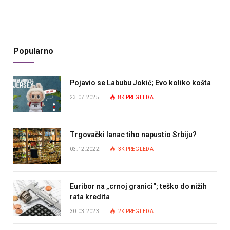
Popularno
Pojavio se Labubu Jokić; Evo koliko košta
23.07.2025.
8K
PREGLEDA
Trgovački lanac tiho napustio Srbiju?
03.12.2022.
3K
PREGLEDA
Euribor na „crnoj granici“; teško do nižih
rata kredita
30.03.2023.
2K
PREGLEDA