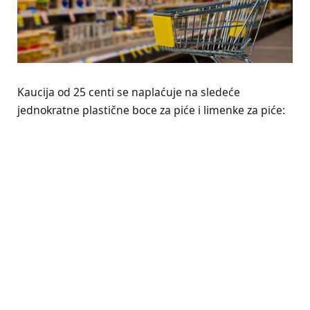
Kaucija od 25 centi se naplaćuje na sledeće
jednokratne plastične boce za piće i limenke za piće: