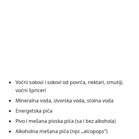
Voćni sokovi i sokovi od povrća, nektari, smutiji,
voćni špriceri
Mineralna voda, izvorska voda, stolna voda
Energetska pića
Pivo i mešana pivska pića (sa i bez alkohola)
Alkoholna mešana pića (npr. „alcopops“)