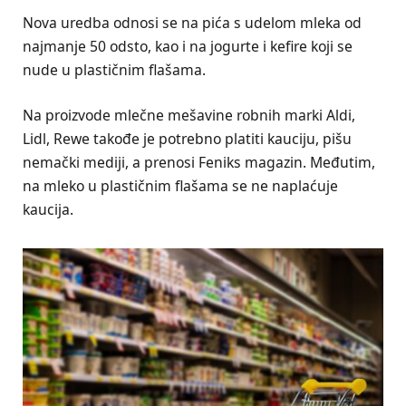
Nova uredba odnosi se na pića s udelom mleka od
najmanje 50 odsto, kao i na jogurte i kefire koji se
nude u plastičnim flašama.
Na proizvode mlečne mešavine robnih marki Aldi,
Lidl, Rewe takođe je potrebno platiti kauciju, pišu
nemački mediji, a prenosi Feniks magazin. Međutim,
na mleko u plastičnim flašama se ne naplaćuje
kaucija.