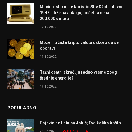
Macintosh koji je koristio Stiv Džobs davne
1987. stiže na aukciju, početna cena
200.000 dolara
19.10.2022.
Može li tržište kripto valuta uskoro da se
oporavi
19.10.2022.
Tržni centri skraćuju radno vreme zbog
štednje energije?
19.10.2022.
POPULARNO
Pojavio se Labubu Jokić; Evo koliko košta
23.07.2025.
8K
PREGLEDA