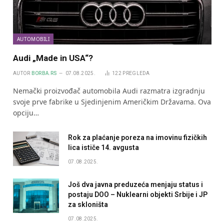
AUTOMOBILI
Audi „Made in USA“?
AUTOR
BORBA.RS
07.08.2025.
122
PREGLEDA
Nemački proizvođač automobila Audi razmatra izgradnju
svoje prve fabrike u Sjedinjenim Američkim Državama. Ova
opciju…
Rok za plaćanje poreza na imovinu fizičkih
lica ističe 14. avgusta
07.08.2025.
Još dva javna preduzeća menjaju status i
postaju DOO – Nuklearni objekti Srbije i JP
za skloništa
07.08.2025.