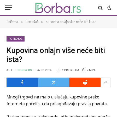
Početna
Potrošač
Kupovina onlajn više neće biti ista?
»
»
POTROŠAČ
Kupovina onlajn više neće biti
ista?
AUTOR
BORBA.RS
26.02.2024.
7
PREGLEDA
2 MIN.
Mnogi trgovci na malo u slučaju kupovine preko
Interneta počeli su da prilagođavaju pravila povrata.
Razlog tome su, kako tvrde, niže maloprodajne marže