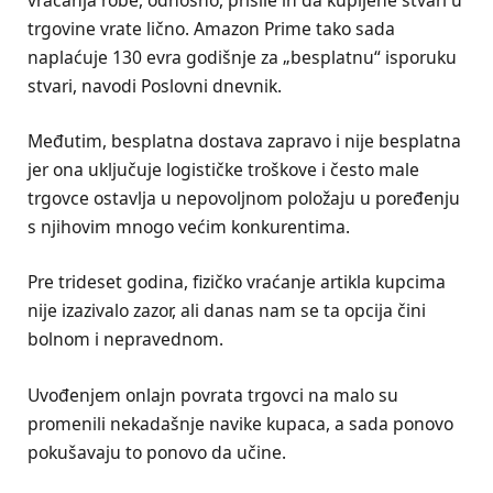
vraćanja robe, odnosno, prisile ih da kupljene stvari u
trgovine vrate lično. Amazon Prime tako sada
naplaćuje 130 evra godišnje za „besplatnu“ isporuku
stvari, navodi Poslovni dnevnik.
Međutim, besplatna dostava zapravo i nije besplatna
jer ona uključuje logističke troškove i često male
trgovce ostavlja u nepovoljnom položaju u poređenju
s njihovim mnogo većim konkurentima.
Pre trideset godina, fizičko vraćanje artikla kupcima
nije izazivalo zazor, ali danas nam se ta opcija čini
bolnom i nepravednom.
Uvođenjem onlajn povrata trgovci na malo su
promenili nekadašnje navike kupaca, a sada ponovo
pokušavaju to ponovo da učine.