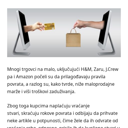
Mnogi trgovci na malo, uključujući H&M, Zaru, J.Crew
pa i Amazon počeli su da prilagođavaju pravila
povrata, a razlog su, kako tvrde, niže maloprodajne
marže i viši troškovi zaduživanja.
Zbog toga kupcima naplaćuju vraćanje
stvari, skraćuju rokove povrata i odbijaju da prihvate
neke artikle u potpunosti, čime žele da ih odvrate od