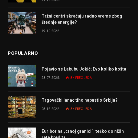
Tržni centri skraćuju radno vreme zbog
štednje energije?
19.10.2022.
POPULARNO
Pojavio se Labubu Jokić; Evo koliko košta
23.07.2025.
8K
PREGLEDA
Trgovački lanac tiho napustio Srbiju?
03.12.2022.
3K
PREGLEDA
Euribor na „crnoj granici“; teško do nižih
rata kredita