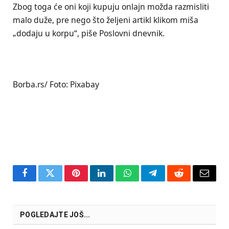
Zbog toga će oni koji kupuju onlajn možda razmisliti
malo duže, pre nego što željeni artikl klikom miša
„dodaju u korpu“, piše Poslovni dnevnik.
Borba.rs/ Foto: Pixabay
Facebook
Twitter
Pinterest
LinkedIn
WhatsApp
Telegram
Reddit
Email
POGLEDAJTE JOŠ...