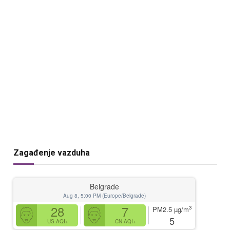
Zagađenje vazduha
Belgrade
Aug 8, 5:00 PM (Europe/Belgrade)
28
7
3
PM2.5
µg/m
5
US AQI+
CN AQI+