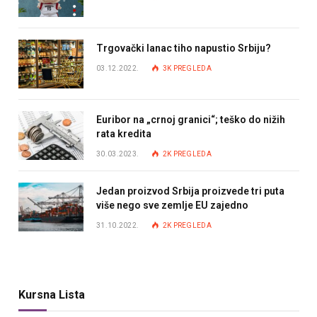
Trgovački lanac tiho napustio Srbiju?
03.12.2022.
3K
PREGLEDA
Euribor na „crnoj granici“; teško do nižih
rata kredita
30.03.2023.
2K
PREGLEDA
Jedan proizvod Srbija proizvede tri puta
više nego sve zemlje EU zajedno
31.10.2022.
2K
PREGLEDA
Kursna Lista