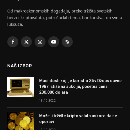
Od makroekonomskih dogadaja, preko tržišta svetskih
berzi i kriptovaluta, potrošackih tema, bankarstva, do sveta
luksuza.
Facebook
X
Instagram
YouTube
RSS
(Twitter)
NAŠ IZBOR
Macintosh koji je koristio Stiv Džobs davne
1987. stiže na aukciju, početna cena
200.000 dolara
19.10.2022.
Može li tržište kripto valuta uskoro da se
oporavi
19.10.2022.