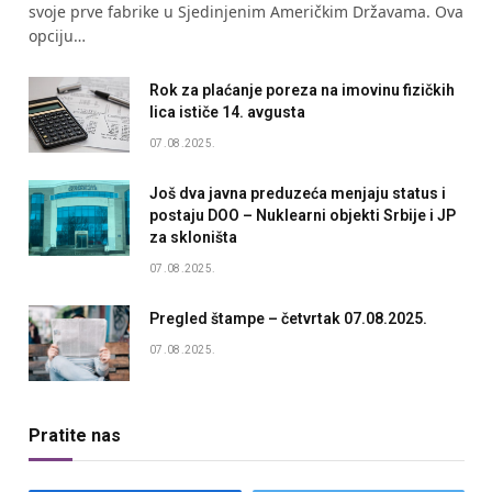
svoje prve fabrike u Sjedinjenim Američkim Državama. Ova
opciju…
Rok za plaćanje poreza na imovinu fizičkih
lica ističe 14. avgusta
07.08.2025.
Još dva javna preduzeća menjaju status i
postaju DOO – Nuklearni objekti Srbije i JP
za skloništa
07.08.2025.
Pregled štampe – četvrtak 07.08.2025.
07.08.2025.
Pratite nas