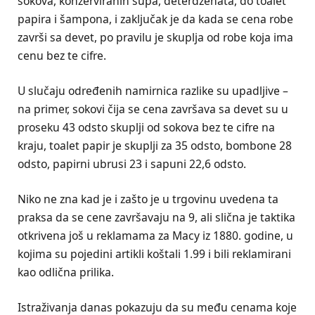
sokova, konzerviranih supa, deterdženata, do toalet
papira i šampona, i zaključak je da kada se cena robe
završi sa devet, po pravilu je skuplja od robe koja ima
cenu bez te cifre.
U slučaju određenih namirnica razlike su upadljive –
na primer, sokovi čija se cena završava sa devet su u
proseku 43 odsto skuplji od sokova bez te cifre na
kraju, toalet papir je skuplji za 35 odsto, bombone 28
odsto, papirni ubrusi 23 i sapuni 22,6 odsto.
Niko ne zna kad je i zašto je u trgovinu uvedena ta
praksa da se cene završavaju na 9, ali slična je taktika
otkrivena još u reklamama za Macy iz 1880. godine, u
kojima su pojedini artikli koštali 1.99 i bili reklamirani
kao odlična prilika.
Istraživanja danas pokazuju da su među cenama koje