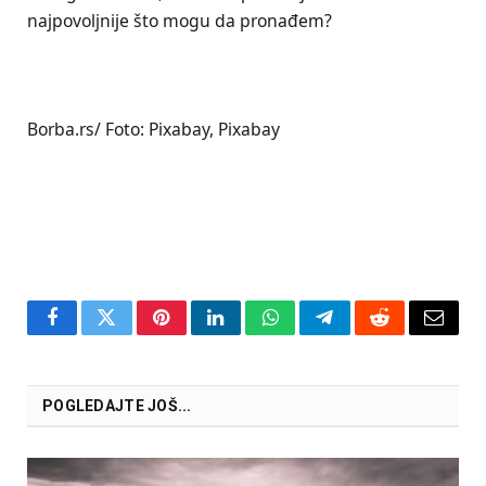
najpovoljnije što mogu da pronađem?
Borba.rs/ Foto: Pixabay, Pixabay
Facebook
Twitter
Pinterest
LinkedIn
WhatsApp
Telegram
Reddit
Email
POGLEDAJTE JOŠ...