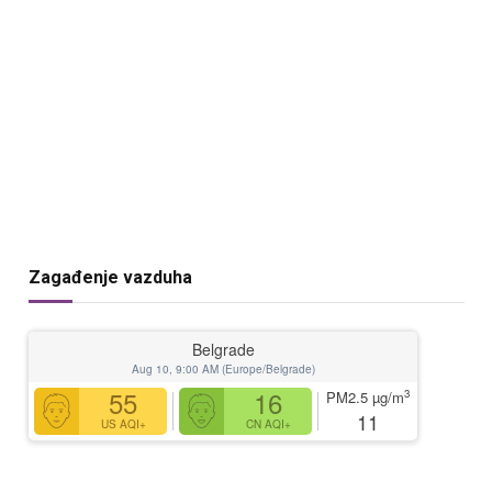
Zagađenje vazduha
Belgrade
Aug 10, 9:00 AM (Europe/Belgrade)
55
16
3
PM2.5
µg/m
11
US AQI+
CN AQI+