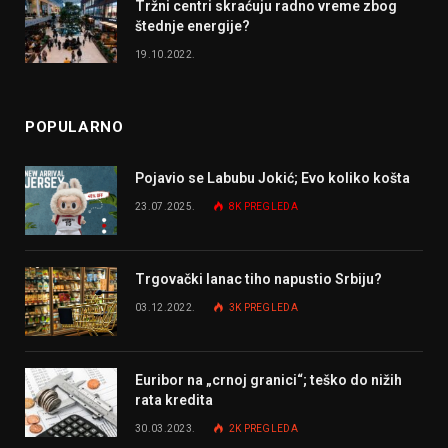
Tržni centri skraćuju radno vreme zbog
štednje energije?
19.10.2022.
POPULARNO
Pojavio se Labubu Jokić; Evo koliko košta
23.07.2025.
8K
PREGLEDA
Trgovački lanac tiho napustio Srbiju?
03.12.2022.
3K
PREGLEDA
Euribor na „crnoj granici“; teško do nižih
rata kredita
30.03.2023.
2K
PREGLEDA