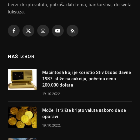
berzi i kriptovaluta, potrošackih tema, bankarstva, do sveta
luksuza.
Facebook
X
Instagram
YouTube
RSS
(Twitter)
NAŠ IZBOR
Macintosh koji je koristio Stiv Džobs davne
1987. stiže na aukciju, početna cena
200.000 dolara
19.10.2022.
Može li tržište kripto valuta uskoro da se
oporavi
19.10.2022.