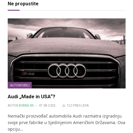
Ne propustite
AUTOMOBILI
Audi „Made in USA“?
AUTOR
BORBA.RS
07.08.2025.
122
PREGLEDA
Nemački proizvođač automobila Audi razmatra izgradnju
svoje prve fabrike u Sjedinjenim Američkim Državama. Ova
opciju…