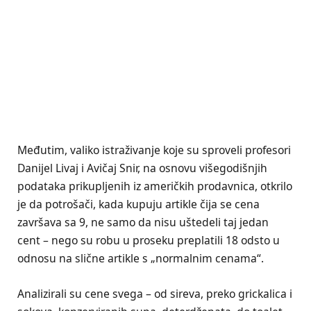
Međutim, valiko istraživanje koje su sproveli profesori
Danijel Livaj i Avičaj Snir, na osnovu višegodišnjih
podataka prikupljenih iz američkih prodavnica, otkrilo
je da potrošači, kada kupuju artikle čija se cena
završava sa 9, ne samo da nisu uštedeli taj jedan
cent – nego su robu u proseku preplatili 18 odsto u
odnosu na slične artikle s „normalnim cenama“.
Analizirali su cene svega – od sireva, preko grickalica i