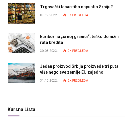
Trgovački lanac tiho napustio Srbiju?
03.12.2022.
3K
PREGLEDA
Euribor na „crnoj granici“; teško do nižih
rata kredita
30.03.2023.
2K
PREGLEDA
Jedan proizvod Srbija proizvede tri puta
više nego sve zemlje EU zajedno
31.10.2022.
2K
PREGLEDA
Kursna Lista