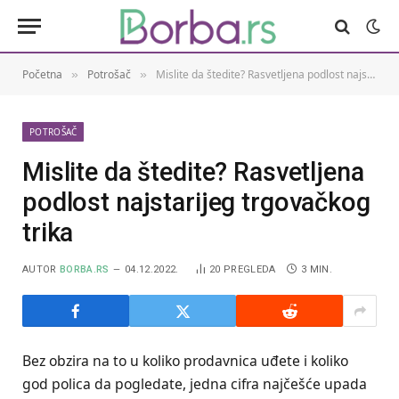
Početna
Potrošač
Mislite da štedite? Rasvetljena podlost najstarijeg trgovačkog trika
»
»
POTROŠAČ
Mislite da štedite? Rasvetljena
podlost najstarijeg trgovačkog
trika
AUTOR
BORBA.RS
04.12.2022.
20
PREGLEDA
3 MIN.
Bez obzira na to u koliko prodavnica uđete i koliko
god polica da pogledate, jedna cifra najčešće upada