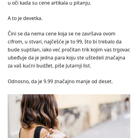
u oči kada su cene artikala u pitanju.
A to je devetka.
Čini se da nema cene koja se ne završava ovom
cifrom, u stvari, najčešće je to 99, što bi trebalo da
bude suptilan, iako već pročitan trik kojim vas trgovac
ubeđuje da je jedna para koju ste uštedeli značajna
za vaš kućni budžet, piše Jutarnji list.
Odnosno, da je 9.99 značajno manje od deset.