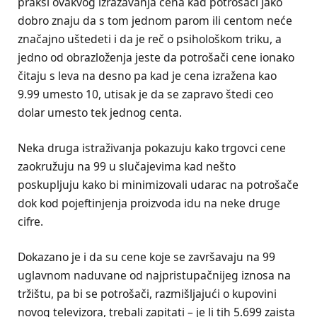
praksi ovakvog izražavanja cena kad potrošači jako
dobro znaju da s tom jednom parom ili centom neće
značajno uštedeti i da je reč o psihološkom triku, a
jedno od obrazloženja jeste da potrošači cene ionako
čitaju s leva na desno pa kad je cena izražena kao
9.99 umesto 10, utisak je da se zapravo štedi ceo
dolar umesto tek jednog centa.
Neka druga istraživanja pokazuju kako trgovci cene
zaokružuju na 99 u slučajevima kad nešto
poskupljuju kako bi minimizovali udarac na potrošače
dok kod pojeftinjenja proizvoda idu na neke druge
cifre.
Dokazano je i da su cene koje se završavaju na 99
uglavnom naduvane od najpristupačnijeg iznosa na
tržištu, pa bi se potrošači, razmišljajući o kupovini
novog televizora, trebali zapitati – je li tih 5.699 zaista