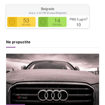
Belgrade
Aug 6, 2:00 PM (Europe/Belgrade)
53
14
3
PM2.5
µg/m
10
US AQI+
CN AQI+
Ne propustite