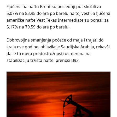
Fjučersi na naftu Brent su poslednji put skočili za
5,07% na 83,95 dolara po barelu na toj vesti, a fjučersi
američke nafte Vest Tekas Intermediate su porasli za
5,17% na 79,59 dolara po barelu.
Dobrovoljna smanjenja počeće od maja i trajati do
kraja ove godine, objavila je Saudijska Arabija, rekavši
da je to mera predostrožnosti usmerena na
stabilizaciju tržišta nafte, prenosi B92.