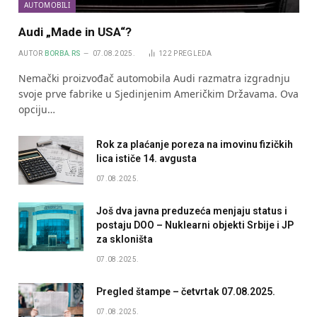
AUTOMOBILI
Audi „Made in USA“?
AUTOR
BORBA.RS
07.08.2025.
122
PREGLEDA
Nemački proizvođač automobila Audi razmatra izgradnju
svoje prve fabrike u Sjedinjenim Američkim Državama. Ova
opciju…
Rok za plaćanje poreza na imovinu fizičkih
lica ističe 14. avgusta
07.08.2025.
Još dva javna preduzeća menjaju status i
postaju DOO – Nuklearni objekti Srbije i JP
za skloništa
07.08.2025.
Pregled štampe – četvrtak 07.08.2025.
07.08.2025.