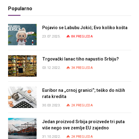
Popularno
Pojavio se Labubu Jokić; Evo koliko košta
23.07.2025.
8K
PREGLEDA
Trgovački lanac tiho napustio Srbiju?
03.12.2022.
3K
PREGLEDA
Euribor na „crnoj granici“; teško do nižih
rata kredita
30.03.2023.
2K
PREGLEDA
Jedan proizvod Srbija proizvede tri puta
više nego sve zemlje EU zajedno
31.10.2022.
2K
PREGLEDA