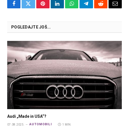
Facebook
Twitter
Pinterest
LinkedIn
WhatsApp
Telegram
Reddit
Email
POGLEDAJTE JOŠ...
Audi „Made in USA“?
AUTOMOBILI
07.08.2025.
1 MIN.