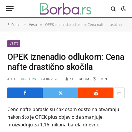
Početna
Vesti
OPEK iznenadio odlukom: Cena nafte drastično skočila
»
»
VESTI
OPEK iznenadio odlukom: Cena
nafte drastično skočila
AUTOR
BORBA.RS
03.04.2023.
7
PREGLEDA
1 MIN.
Cene nafte porasle su čak osam odsto na otvaranju
nakon što je OPEK plus objavio da smanjuje
proizvodnju za 1,16 miliona barela dnevno.