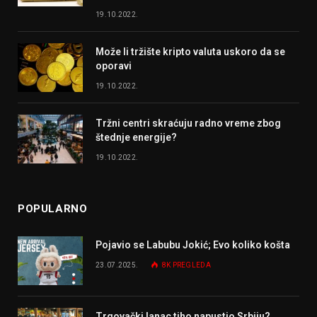
19.10.2022.
Može li tržište kripto valuta uskoro da se
oporavi
19.10.2022.
Tržni centri skraćuju radno vreme zbog
štednje energije?
19.10.2022.
POPULARNO
Pojavio se Labubu Jokić; Evo koliko košta
23.07.2025.
8K
PREGLEDA
Trgovački lanac tiho napustio Srbiju?