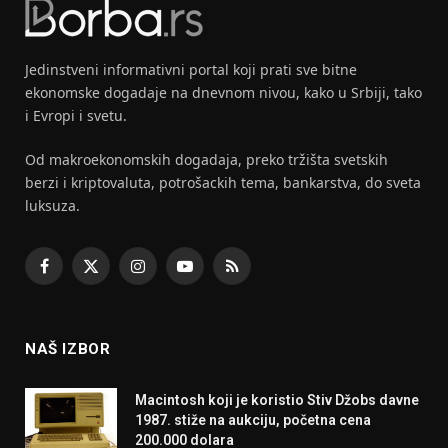
Jedinstveni informativni portal koji prati sve bitne
ekonomske dogadaje na dnevnom nivou, kako u Srbiji, tako
i Evropi i svetu.
Od makroekonomskih dogadaja, preko tržišta svetskih
berzi i kriptovaluta, potrošackih tema, bankarstva, do sveta
luksuza.
Facebook
X
Instagram
YouTube
RSS
(Twitter)
NAŠ IZBOR
Macintosh koji je koristio Stiv Džobs davne
1987. stiže na aukciju, početna cena
200.000 dolara