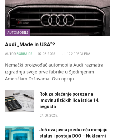
AUTOMOBILI
Audi „Made in USA“?
AUTOR
BORBA.RS
07.08.2025.
122
PREGLEDA
Nemački proizvođač automobila Audi razmatra
izgradnju svoje prve fabrike u Sjedinjenim
Američkim Državama. Ova opciju…
Rok za plaćanje poreza na
imovinu fizičkih lica ističe 14.
avgusta
07.08.2025.
Još dva javna preduzeća menjaju
status i postaju DOO – Nuklearni