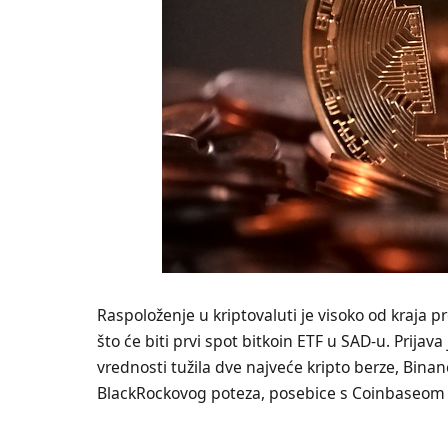
Raspoloženje u kriptovaluti je visoko od kraja 
što će biti prvi spot bitkoin ETF u SAD-u. Prijav
vrednosti tužila dve najveće kripto berze, Bin
BlackRockovog poteza, posebice s Coinbaseom 