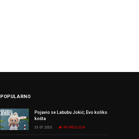
POPULARNO
Pojavio se Labubu Jokić; Evo koliko
košta
23.07.2025.
8K
PREGLEDA