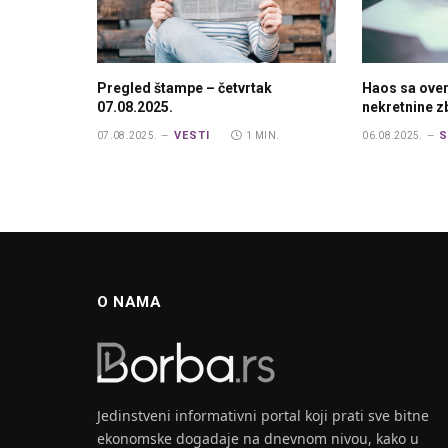
Pregled štampe – četvrtak
Haos sa ove
07.08.2025.
nekretnine 
VESTI
S
07.08.2025.
1 MIN.
06.08.2025.
O NAMA
Jedinstveni informativni portal koji prati sve bitne
ekonomske dogadaje na dnevnom nivou, kako u