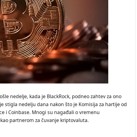
prošle nedelje, kada je BlackRock, podneo zahtev za ono
a je stigla nedelju dana nakon što je Komisija za hartije od
ance i Coinbase. Mnogi su nagađali o vremenu
kao partnerom za čuvanje kriptovaluta.