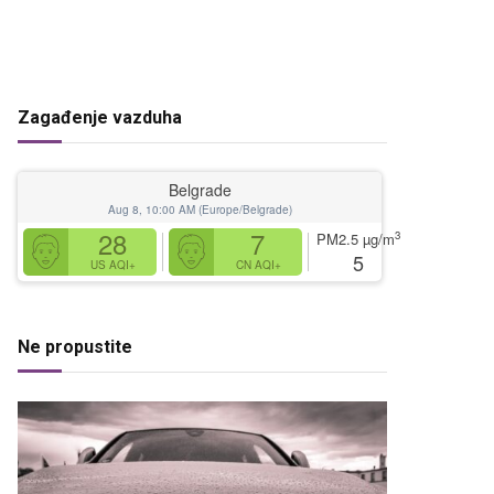
Zagađenje vazduha
Belgrade
Aug 8, 10:00 AM (Europe/Belgrade)
28
7
3
PM2.5
µg/m
5
US AQI+
CN AQI+
Ne propustite