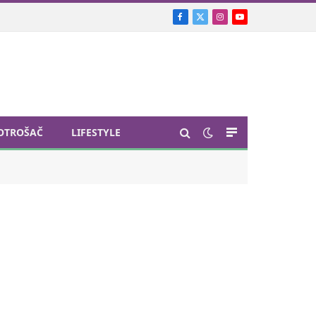
Facebook
X
Instagram
YouTube
(Twitter)
OTROŠAČ
LIFESTYLE