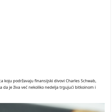
ca koju podržavaju finansijski divovi Charles Schwab,
ila da je živa već nekoliko nedelja trgujući bitkoinom i