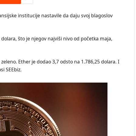
nsijske institucije nastavile da daju svoj blagoslov
 dolara, što je njegov najviši nivo od početka maja,
eleno. Ether je dodao 3,7 odsto na 1.786,25 dolara. I
si SEEbiz.