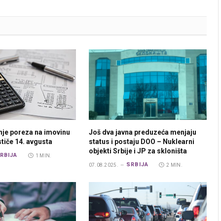
nje poreza na imovinu
Još dva javna preduzeća menjaju
ističe 14. avgusta
status i postaju DOO – Nuklearni
objekti Srbije i JP za skloništa
RBIJA
1 MIN.
SRBIJA
07.08.2025.
2 MIN.