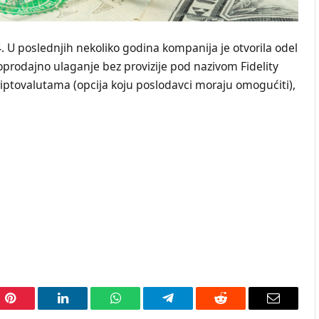
14. U poslednjih nekoliko godina kompanija je otvorila odel
aloprodajno ulaganje bez provizije pod nazivom Fidelity
kriptovalutama (opcija koju poslodavci moraju omogućiti),
Pinterest
LinkedIn
WhatsApp
Telegram
Reddit
Email