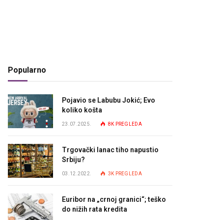
Popularno
Pojavio se Labubu Jokić; Evo
koliko košta
23.07.2025.
8K
PREGLEDA
Trgovački lanac tiho napustio
Srbiju?
03.12.2022.
3K
PREGLEDA
Euribor na „crnoj granici“; teško
do nižih rata kredita