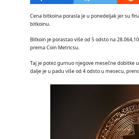
Cena bitkoina porasla je u ponedeljak jer su fina
bitkoinu.
Bitkoin je porastao više od 5 odsto na 28.064,10
prema Coin Metricsu.
Taj je potez gurnuo njegove mesečne dobitke u z
dalje je u padu više od 4 odsto u mesecu, preno