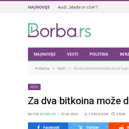
NAJNOVIJE
Audi „Made in USA“?
NAJNOVIJE
VESTI
POLITIKA
BER
Početna
Vesti
Za dva bitkoina može da se kupi
»
»
VESTI
Za dva bitkoina može d
AUTOR
BORBA.RS
22.06.2023.
5
PREGLEDA
2 MIN.
Facebook
Twitter
R