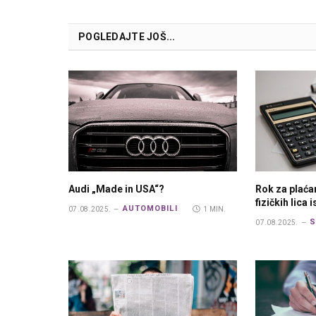
POGLEDAJTE JOŠ...
Audi „Made in USA“?
Rok za plaća
fizičkih lica 
AUTOMOBILI
07.08.2025.
1 MIN.
S
07.08.2025.