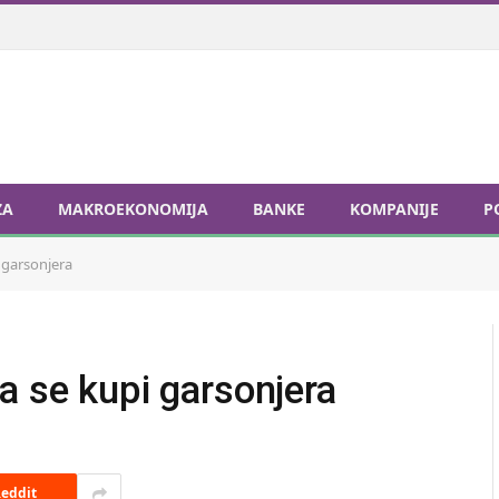
ZA
MAKROEKONOMIJA
BANKE
KOMPANIJE
P
 garsonjera
a se kupi garsonjera
eddit