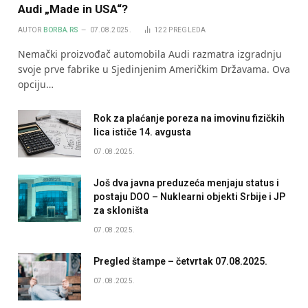
Audi „Made in USA“?
AUTOR
BORBA.RS
07.08.2025.
122
PREGLEDA
Nemački proizvođač automobila Audi razmatra izgradnju
svoje prve fabrike u Sjedinjenim Američkim Državama. Ova
opciju…
Rok za plaćanje poreza na imovinu fizičkih
lica ističe 14. avgusta
07.08.2025.
Još dva javna preduzeća menjaju status i
postaju DOO – Nuklearni objekti Srbije i JP
za skloništa
07.08.2025.
Pregled štampe – četvrtak 07.08.2025.
07.08.2025.