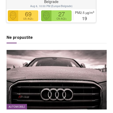
Belgrade
Aug 6, 10:00 PM (Europe/Belgrade)
69
27
3
PM2.5
µg/m
19
US AQI+
CN AQI+
Ne propustite
AUTOMOBILI