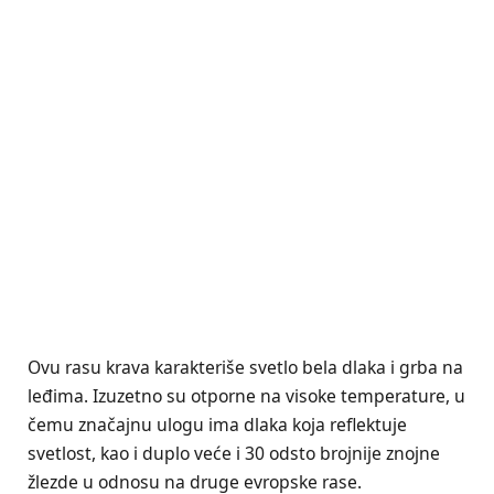
Ovu rasu krava karakteriše svetlo bela dlaka i grba na
leđima. Izuzetno su otporne na visoke temperature, u
čemu značajnu ulogu ima dlaka koja reflektuje
svetlost, kao i duplo veće i 30 odsto brojnije znojne
žlezde u odnosu na druge evropske rase.