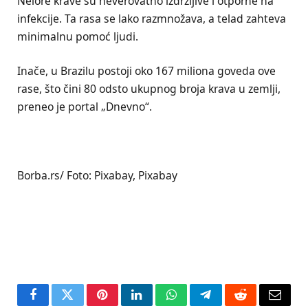
Nelore krave su neverovatno izdržljive i otporne na
infekcije. Ta rasa se lako razmnožava, a telad zahteva
minimalnu pomoć ljudi.
Inače, u Brazilu postoji oko 167 miliona goveda ove
rase, što čini 80 odsto ukupnog broja krava u zemlji,
preneo je portal „Dnevno“.
Borba.rs/ Foto: Pixabay, Pixabay
Facebook
Twitter
Pinterest
LinkedIn
WhatsApp
Telegram
Reddit
Email