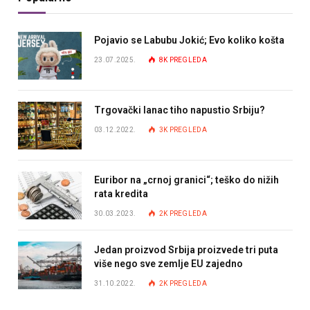
Pojavio se Labubu Jokić; Evo koliko košta
23.07.2025.
8K
PREGLEDA
Trgovački lanac tiho napustio Srbiju?
03.12.2022.
3K
PREGLEDA
Euribor na „crnoj granici“; teško do nižih
rata kredita
30.03.2023.
2K
PREGLEDA
Jedan proizvod Srbija proizvede tri puta
više nego sve zemlje EU zajedno
31.10.2022.
2K
PREGLEDA