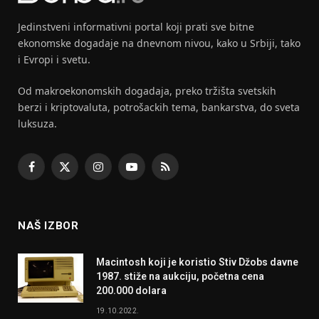
Jedinstveni informativni portal koji prati sve bitne
ekonomske dogadaje na dnevnom nivou, kako u Srbiji, tako
i Evropi i svetu.
Od makroekonomskih dogadaja, preko tržišta svetskih
berzi i kriptovaluta, potrošackih tema, bankarstva, do sveta
luksuza.
Facebook
X
Instagram
YouTube
RSS
(Twitter)
NAŠ IZBOR
Macintosh koji je koristio Stiv Džobs davne
1987. stiže na aukciju, početna cena
200.000 dolara
19.10.2022.