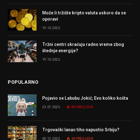
Može li tržište kripto valuta uskoro da se
oporavi
19.10.2022.
Tržni centri skraćuju radno vreme zbog
štednje energije?
19.10.2022.
POPULARNO
Pojavio se Labubu Jokić; Evo koliko košta
23.07.2025.
8K
PREGLEDA
Trgovački lanac tiho napustio Srbiju?
03.12.2022.
3K
PREGLEDA