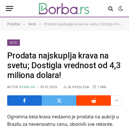
Početna
Vesti
Prodata najskuplja krava na svetu; Dostigla vrednost od 4,3 miliona dolara!
»
»
VESTI
Prodata najskuplja krava na
svetu; Dostigla vrednost od 4,3
miliona dolara!
AUTOR
BORBA.RS
09.07.2023.
26
PREGLEDA
1 MIN.
Ogromna bela krava nedavno je prodata na aukciji u
Brazilu za neverovatnu cenu, oborivši sve rekorde.