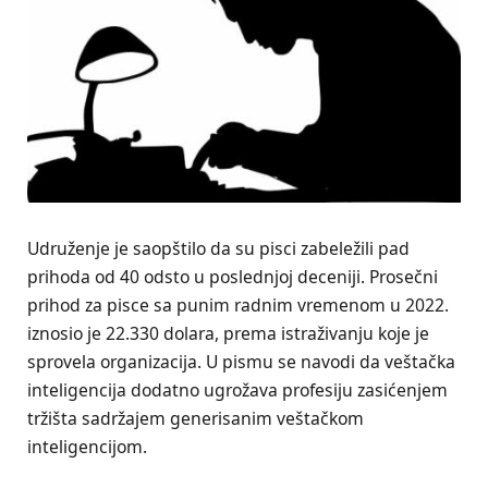
Udruženje je saopštilo da su pisci zabeležili pad
prihoda od 40 odsto u poslednjoj deceniji. Prosečni
prihod za pisce sa punim radnim vremenom u 2022.
iznosio je 22.330 dolara, prema istraživanju koje je
sprovela organizacija. U pismu se navodi da veštačka
inteligencija dodatno ugrožava profesiju zasićenjem
tržišta sadržajem generisanim veštačkom
inteligencijom.