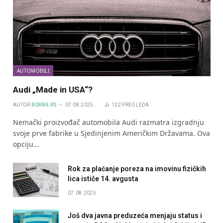
AUTOMOBILI
Audi „Made in USA“?
AUTOR
BORBA.RS
07.08.2025.
122
PREGLEDA
Nemački proizvođač automobila Audi razmatra izgradnju
svoje prve fabrike u Sjedinjenim Američkim Državama. Ova
opciju…
Rok za plaćanje poreza na imovinu fizičkih
lica ističe 14. avgusta
07.08.2025.
Još dva javna preduzeća menjaju status i