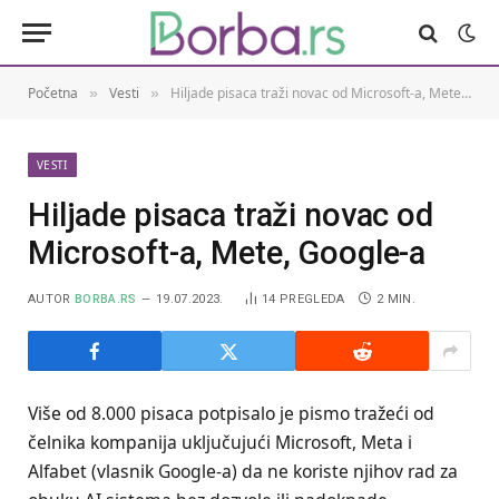
Početna
Vesti
Hiljade pisaca traži novac od Microsoft-a, Mete, Google-a
»
»
VESTI
Hiljade pisaca traži novac od
Microsoft-a, Mete, Google-a
AUTOR
BORBA.RS
19.07.2023.
14
PREGLEDA
2 MIN.
Više od 8.000 pisaca potpisalo je pismo tražeći od
čelnika kompanija uključujući Microsoft, Meta i
Alfabet (vlasnik Google-a) da ne koriste njihov rad za