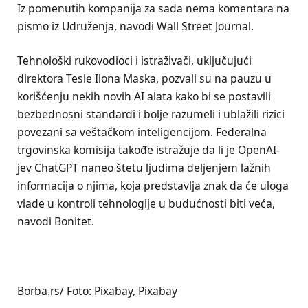
Iz pomenutih kompanija za sada nema komentara na
pismo iz Udruženja, navodi Wall Street Journal.
Tehnološki rukovodioci i istraživači, uključujući
direktora Tesle Ilona Maska, pozvali su na pauzu u
korišćenju nekih novih AI alata kako bi se postavili
bezbednosni standardi i bolje razumeli i ublažili rizici
povezani sa veštačkom inteligencijom. Federalna
trgovinska komisija takođe istražuje da li je OpenAI-
jev ChatGPT naneo štetu ljudima deljenjem lažnih
informacija o njima, koja predstavlja znak da će uloga
vlade u kontroli tehnologije u budućnosti biti veća,
navodi Bonitet.
Borba.rs/ Foto: Pixabay, Pixabay