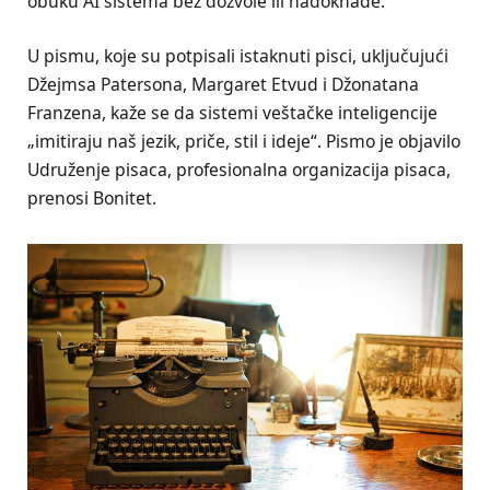
obuku AI sistema bez dozvole ili nadoknade.
U pismu, koje su potpisali istaknuti pisci, uključujući
Džejmsa Patersona, Margaret Etvud i Džonatana
Franzena, kaže se da sistemi veštačke inteligencije
„imitiraju naš jezik, priče, stil i ideje“. Pismo je objavilo
Udruženje pisaca, profesionalna organizacija pisaca,
prenosi Bonitet.