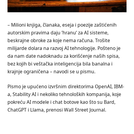
– Milioni knjiga, članaka, eseja i poezije zaštićenih
autorskim pravima daju ’hranu‘ za AI sisteme,
beskrajne obroke za koje nema računa. Trošite
milijarde dolara na razvoj AI tehnologije. Pošteno je
da nam date nadoknadu za korišćenje naših spisa,
bez kojih bi veštačka inteligencija bila banalna i
krajnje ograničena – navodi se u pismu.
Pismo je upućeno izvršnim direktorima OpenAI, IBM-
a, Stability AI i nekoliko tehnoloških kompanija, koje
pokreću AI modele i chat botove kao što su Bard,
ChatGPT i Llama, prenosi Wall Street Journal.