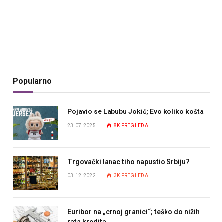
Popularno
Pojavio se Labubu Jokić; Evo koliko košta
23.07.2025.
8K
PREGLEDA
Trgovački lanac tiho napustio Srbiju?
03.12.2022.
3K
PREGLEDA
Euribor na „crnoj granici“; teško do nižih
rata kredita