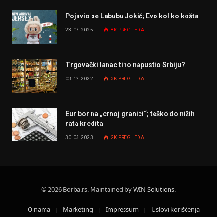
Pojavio se Labubu Jokić; Evo koliko košta
23.07.2025.
8K
PREGLEDA
Trgovački lanac tiho napustio Srbiju?
03.12.2022.
3K
PREGLEDA
Euribor na „crnoj granici“; teško do nižih
rata kredita
30.03.2023.
2K
PREGLEDA
© 2026 Borba.rs. Maintained by
WIN Solutions
.
O nama
Marketing
Impressum
Uslovi korišćenja