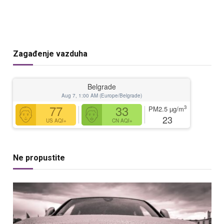
Zagađenje vazduha
Belgrade
Aug 7, 1:00 AM (Europe/Belgrade)
77
33
3
PM2.5
µg/m
23
US AQI+
CN AQI+
Ne propustite