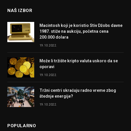
NAŠ IZBOR
Macintosh koji je koristio Stiv Džobs davne
1987. stiže na aukciju, početna cena
200.000 dolara
19.10.2022.
Može li tržište kripto valuta uskoro da se
oporavi
19.10.2022.
Tržni centri skraćuju radno vreme zbog
štednje energije?
19.10.2022.
POPULARNO