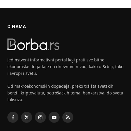
O NAMA
Jedinstveni informativni portal koji prati sve bitne
ekonomske dogadaje na dnevnom nivou, kako u Srbiji, tako
i Evropi i svetu.
Od makroekonomskih dogadaja, preko tržišta svetskih
berzi i kriptovaluta, potrošackih tema, bankarstva, do sveta
luksuza.
Facebook
X
Instagram
YouTube
RSS
(Twitter)