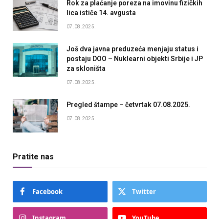
Rok za plaćanje poreza na imovinu fizičkih
lica ističe 14. avgusta
07.08.2025.
Još dva javna preduzeća menjaju status i
postaju DOO – Nuklearni objekti Srbije i JP
za skloništa
07.08.2025.
Pregled štampe – četvrtak 07.08.2025.
07.08.2025.
Pratite nas
Facebook
Twitter
Instagram
YouTube