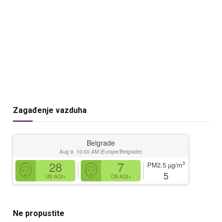
Zagađenje vazduha
Belgrade
Aug 9, 10:00 AM (Europe/Belgrade)
28
7
3
PM2.5
µg/m
5
US AQI+
CN AQI+
Ne propustite