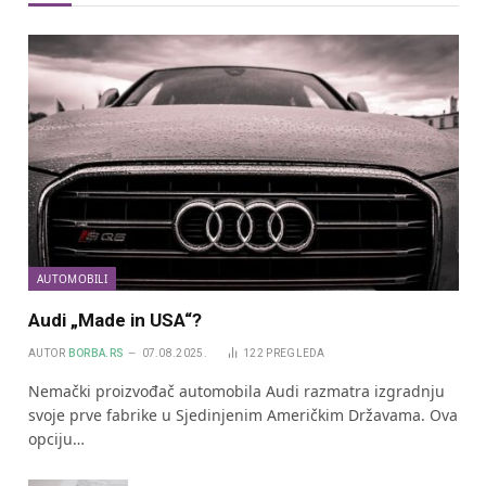
AUTOMOBILI
Audi „Made in USA“?
AUTOR
BORBA.RS
07.08.2025.
122
PREGLEDA
Nemački proizvođač automobila Audi razmatra izgradnju
svoje prve fabrike u Sjedinjenim Američkim Državama. Ova
opciju…