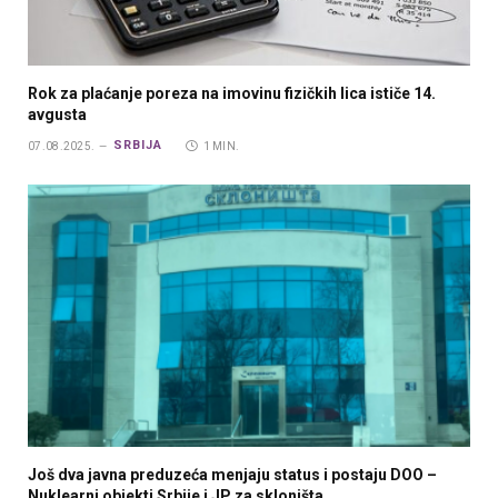
Rok za plaćanje poreza na imovinu fizičkih lica ističe 14.
avgusta
SRBIJA
07.08.2025.
1 MIN.
Još dva javna preduzeća menjaju status i postaju DOO –
Nuklearni objekti Srbije i JP za skloništa