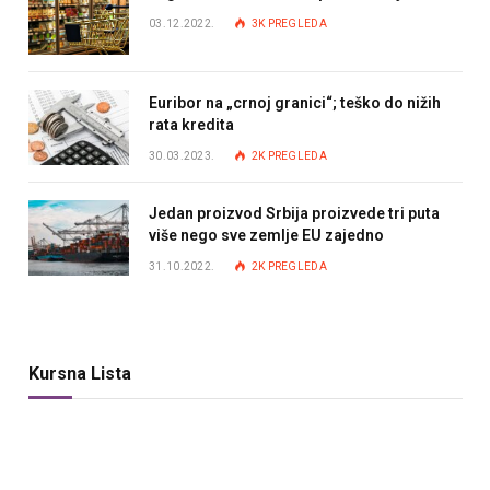
03.12.2022.
3K
PREGLEDA
Euribor na „crnoj granici“; teško do nižih
rata kredita
30.03.2023.
2K
PREGLEDA
Jedan proizvod Srbija proizvede tri puta
više nego sve zemlje EU zajedno
31.10.2022.
2K
PREGLEDA
Kursna Lista