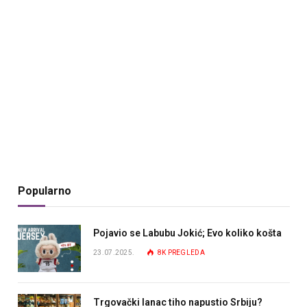
Popularno
Pojavio se Labubu Jokić; Evo koliko košta
23.07.2025.
8K
PREGLEDA
Trgovački lanac tiho napustio Srbiju?