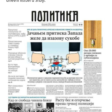
dnevni listovi u Srbiji.