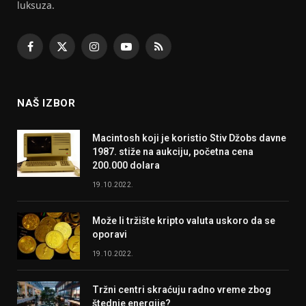
luksuza.
Facebook
X
Instagram
YouTube
RSS
(Twitter)
NAŠ IZBOR
Macintosh koji je koristio Stiv Džobs davne
1987. stiže na aukciju, početna cena
200.000 dolara
19.10.2022.
Može li tržište kripto valuta uskoro da se
oporavi
19.10.2022.
Tržni centri skraćuju radno vreme zbog
štednje energije?