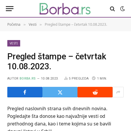
Početna
Vesti
Pregled štampe – četvrtak 10.08.2023.
»
»
VESTI
Pregled štampe – četvrtak
10.08.2023.
AUTOR
BORBA.RS
10.08.2023.
5
PREGLEDA
1 MIN.
Pregled naslovnih strana svih dnevnih novina.
Pogledajte šta donose kao najvažnije vesti od
prethodnog dana, kao i teme kojima su se bavili