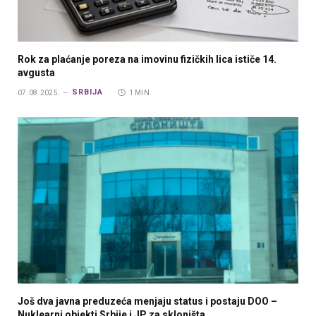
Rok za plaćanje poreza na imovinu fizičkih lica ističe 14.
avgusta
SRBIJA
07.08.2025.
1 MIN.
Još dva javna preduzeća menjaju status i postaju DOO –
Nuklearni objekti Srbije i JP za skloništa