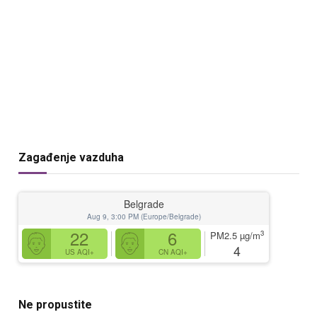
Zagađenje vazduha
Belgrade
Aug 9, 3:00 PM (Europe/Belgrade)
22
6
3
PM2.5
µg/m
4
US AQI+
CN AQI+
Ne propustite