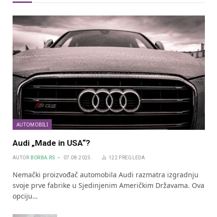
AUTOMOBILI
Audi „Made in USA“?
AUTOR
BORBA.RS
07.08.2025.
122
PREGLEDA
Nemački proizvođač automobila Audi razmatra izgradnju
svoje prve fabrike u Sjedinjenim Američkim Državama. Ova
opciju…