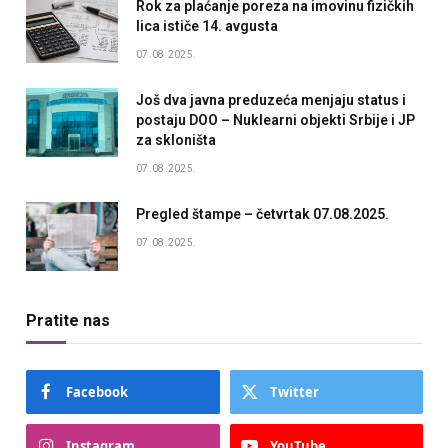
Rok za plaćanje poreza na imovinu fizičkih
lica ističe 14. avgusta
07.08.2025.
Još dva javna preduzeća menjaju status i
postaju DOO – Nuklearni objekti Srbije i JP
za skloništa
07.08.2025.
Pregled štampe – četvrtak 07.08.2025.
07.08.2025.
Pratite nas
Facebook
Twitter
Instagram
YouTube