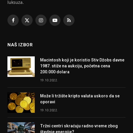
luksuza.
Facebook
X
Instagram
YouTube
RSS
(Twitter)
NAŠ IZBOR
Macintosh koji je koristio Stiv Džobs davne
1987. stiže na aukciju, početna cena
200.000 dolara
19.10.2022.
Može li tržište kripto valuta uskoro da se
oporavi
19.10.2022.
Tržni centri skraćuju radno vreme zbog
štednje energije?