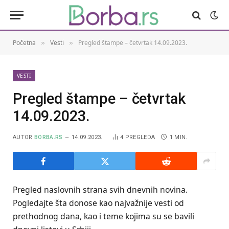
Početna
Vesti
Pregled štampe – četvrtak 14.09.2023.
»
»
VESTI
Pregled štampe – četvrtak
14.09.2023.
AUTOR
BORBA.RS
14.09.2023.
4
PREGLEDA
1 MIN.
Pregled naslovnih strana svih dnevnih novina.
Pogledajte šta donose kao najvažnije vesti od
prethodnog dana, kao i teme kojima su se bavili