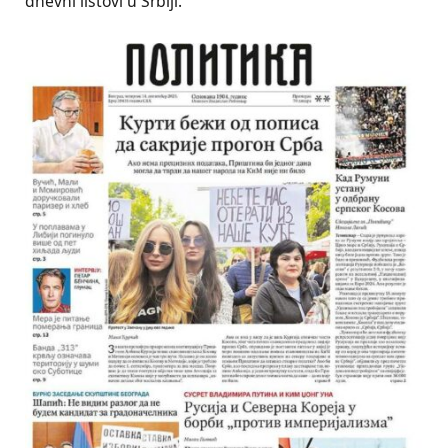
dnevni listovi u Srbiji.