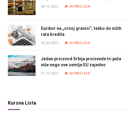
03.12.2022.
3K
PREGLEDA
Euribor na „crnoj granici“; teško do nižih
rata kredita
30.03.2023.
2K
PREGLEDA
Jedan proizvod Srbija proizvede tri puta
više nego sve zemlje EU zajedno
31.10.2022.
2K
PREGLEDA
Kursna Lista