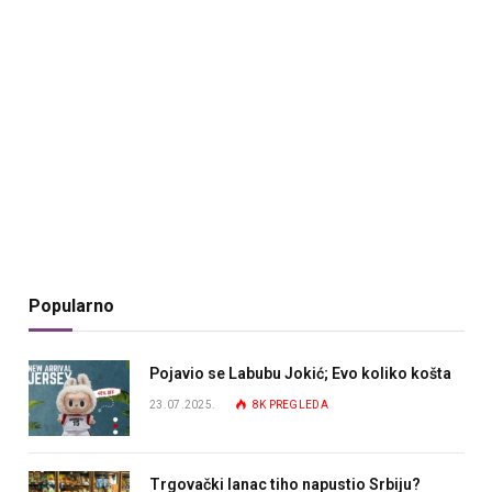
Popularno
Pojavio se Labubu Jokić; Evo koliko košta
23.07.2025.
8K
PREGLEDA
Trgovački lanac tiho napustio Srbiju?