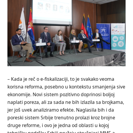
– Kada je reč o e-fiskalizaciji, to je svakako veoma
korisna reforma, posebno u kontekstu smanjenja sive
ekonomije. Novi sistem pozitivno doprinosi boljoj
naplati poreza, ali za sada ne bih izlazila sa brojkama,
jer još uvek analiziramo efekte. Naglasila bih i da
poreski sistem Srbije trenutno prolazi kroz brojne
druge reforme, i ovo je jedna od oblasti u kojoj
tehničku podršku Srbiji pružaju stručnjaci MMF-a –