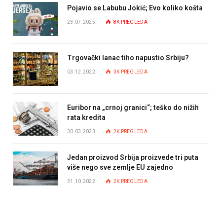
Pojavio se Labubu Jokić; Evo koliko košta
23.07.2025.
8K
PREGLEDA
Trgovački lanac tiho napustio Srbiju?
03.12.2022.
3K
PREGLEDA
Euribor na „crnoj granici“; teško do nižih
rata kredita
30.03.2023.
2K
PREGLEDA
Jedan proizvod Srbija proizvede tri puta
više nego sve zemlje EU zajedno
31.10.2022.
2K
PREGLEDA