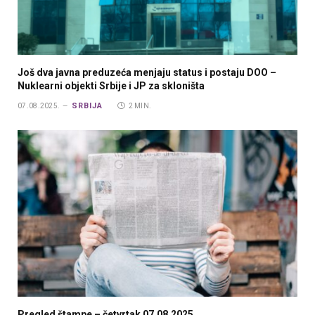
Još dva javna preduzeća menjaju status i postaju DOO –
Nuklearni objekti Srbije i JP za skloništa
SRBIJA
07.08.2025.
2 MIN.
Pregled štampe – četvrtak 07.08.2025.