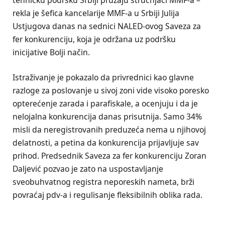
rekla je šefica kancelarije MMF-a u Srbiji Julija
Ustjugova danas na sednici NALED-ovog Saveza za
fer konkurenciju, koja je održana uz podršku
inicijative Bolji način.
Istraživanje je pokazalo da privrednici kao glavne
razloge za poslovanje u sivoj zoni vide visoko poresko
opterećenje zarada i parafiskale, a ocenjuju i da je
nelojalna konkurencija danas prisutnija. Samo 34%
misli da neregistrovanih preduzeća nema u njihovoj
delatnosti, a petina da konkurencija prijavljuje sav
prihod. Predsednik Saveza za fer konkurenciju Zoran
Daljević pozvao je zato na uspostavljanje
sveobuhvatnog registra neporeskih nameta, brži
povraćaj pdv-a i regulisanje fleksibilnih oblika rada.