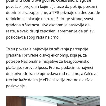
pozitivnu ocenu ove godine. Očekivano, blago se
povećao i broj onih kojima je teže da pokriju poreze i
doprinose za zaposlene, a 17% priznaje da deo zarade
radnicima isplaćuje na ruke. S druge strane, svest
građana o štetnosti sive ekonomije nastavlja da
raste, a svaki drugi zaposleni spreman je da prijavi
poslodavca zbog rada na crno.
To su pokazala najnovija istraživanja percepcije
građana i privrede o sivoj ekonomiji, koja je, za
potrebe Nacionalne inicijative za bezgotovinsko
plaćanje, sproveo Ipsos. Prema podacima, najveći
deo privrednika ne opravdava rad na crno, a čak dve
trećine kaže da im je eFiskalizacija znatno olakšala
poslovanje.