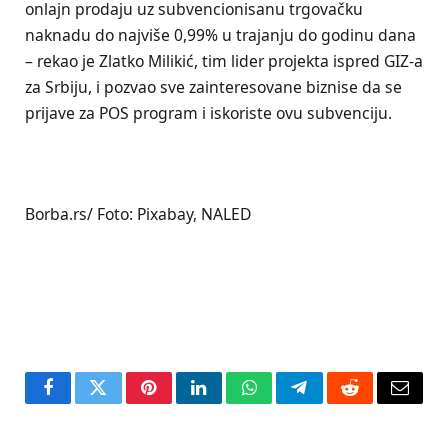
onlajn prodaju uz subvencionisanu trgovačku
naknadu do najviše 0,99% u trajanju do godinu dana
– rekao je Zlatko Milikić, tim lider projekta ispred GIZ-a
za Srbiju, i pozvao sve zainteresovane biznise da se
prijave za POS program i iskoriste ovu subvenciju.
Borba.rs/ Foto: Pixabay, NALED
Facebook
Twitter
Pinterest
LinkedIn
WhatsApp
Telegram
Reddit
Email