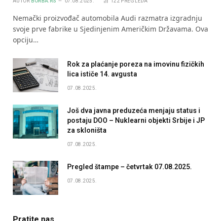
AUTOR
BORBA.RS
07.08.2025.
122
PREGLEDA
Nemački proizvođač automobila Audi razmatra izgradnju
svoje prve fabrike u Sjedinjenim Američkim Državama. Ova
opciju…
Rok za plaćanje poreza na imovinu fizičkih
lica ističe 14. avgusta
07.08.2025.
Još dva javna preduzeća menjaju status i
postaju DOO – Nuklearni objekti Srbije i JP
za skloništa
07.08.2025.
Pregled štampe – četvrtak 07.08.2025.
07.08.2025.
Pratite nas