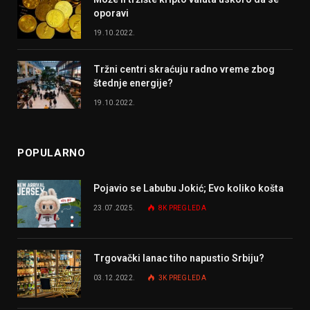
oporavi
19.10.2022.
Tržni centri skraćuju radno vreme zbog
štednje energije?
19.10.2022.
POPULARNO
Pojavio se Labubu Jokić; Evo koliko košta
23.07.2025.
8K
PREGLEDA
Trgovački lanac tiho napustio Srbiju?
03.12.2022.
3K
PREGLEDA