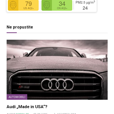
79
34
3
PM2.5
µg/m
24
US AQI+
CN AQI+
Ne propustite
AUTOMOBILI
Audi „Made in USA“?