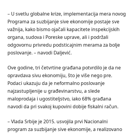
– U svetlu globalne krize, implementacija mera novog
Programa za suzbijanje sive ekonomije postaje sve
važnija, kako bismo ojačali kapacitete inspekcijskih
organa, sudova i Poreske uprave, ali i podržali
odgovornu privredu podsticajnim merama za bolje
poslovanje. – navodi Daljević.
Ove godine, tri četvrtine građana potvrdilo je da ne
opravdava sivu ekonomiju, što je više nego pre.
Podaci ukazuju da je neformalno poslovanje
najzastupljenije u građevinarstvu, a slede
maloprodaja i ugostiteljstvo, iako 68% građana
navodi da pri svakoj kupovini dobije fiskalni račun.
– Vlada Srbije je 2015. usvojila prvi Nacionalni
program za suzbijanje sive ekonomije, a realizovano