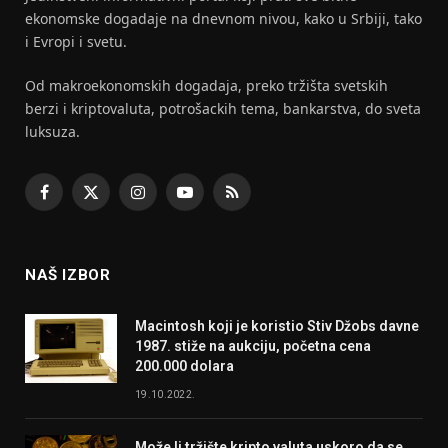
ekonomske dogadaje na dnevnom nivou, kako u Srbiji, tako
i Evropi i svetu.
Od makroekonomskih dogadaja, preko tržišta svetskih
berzi i kriptovaluta, potrošackih tema, bankarstva, do sveta
luksuza.
Facebook
X
Instagram
YouTube
RSS
(Twitter)
NAŠ IZBOR
Macintosh koji je koristio Stiv Džobs davne
1987. stiže na aukciju, početna cena
200.000 dolara
19.10.2022.
Može li tržište kripto valuta uskoro da se