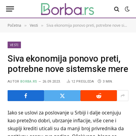
Početna
Vesti
Siva ekonomija ponovo preti, potrebne nove sistemske mere
»
»
VESTI
Siva ekonomija ponovo preti,
potrebne nove sistemske mere
AUTOR
BORBA.RS
26.09.2023.
12
PREGLEDA
3 MIN.
Iako se uslovi za poslovanje u Srbiji i dalje ocenjuju
kao pretežno dobri, ubrzanje inflacije, više cene i
skuplji krediti uticali su da manji broj privrednika da