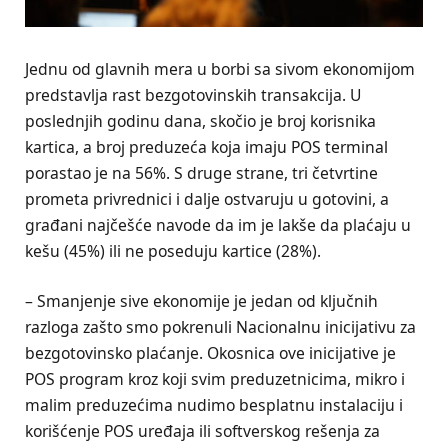
Jednu od glavnih mera u borbi sa sivom ekonomijom
predstavlja rast bezgotovinskih transakcija. U
poslednjih godinu dana, skočio je broj korisnika
kartica, a broj preduzeća koja imaju POS terminal
porastao je na 56%. S druge strane, tri četvrtine
prometa privrednici i dalje ostvaruju u gotovini, a
građani najčešće navode da im je lakše da plaćaju u
kešu (45%) ili ne poseduju kartice (28%).
– Smanjenje sive ekonomije je jedan od ključnih
razloga zašto smo pokrenuli Nacionalnu inicijativu za
bezgotovinsko plaćanje. Okosnica ove inicijative je
POS program kroz koji svim preduzetnicima, mikro i
malim preduzećima nudimo besplatnu instalaciju i
korišćenje POS uređaja ili softverskog rešenja za