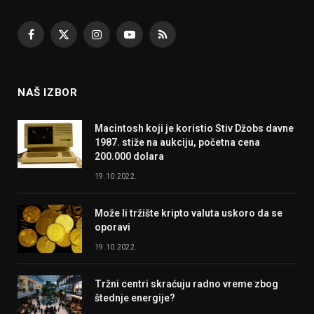
Facebook
X
Instagram
YouTube
RSS
(Twitter)
NAŠ IZBOR
Macintosh koji je koristio Stiv Džobs davne
1987. stiže na aukciju, početna cena
200.000 dolara
19.10.2022.
Može li tržište kripto valuta uskoro da se
oporavi
19.10.2022.
Tržni centri skraćuju radno vreme zbog
štednje energije?