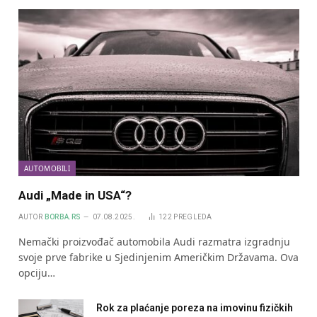
AUTOMOBILI
Audi „Made in USA“?
AUTOR
BORBA.RS
07.08.2025.
122
PREGLEDA
Nemački proizvođač automobila Audi razmatra izgradnju
svoje prve fabrike u Sjedinjenim Američkim Državama. Ova
opciju…
Rok za plaćanje poreza na imovinu fizičkih