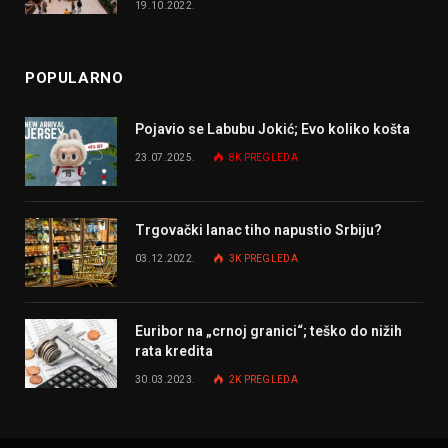
19.10.2022.
POPULARNO
Pojavio se Labubu Jokić; Evo koliko košta
23.07.2025.
8K
PREGLEDA
Trgovački lanac tiho napustio Srbiju?
03.12.2022.
3K
PREGLEDA
Euribor na „crnoj granici“; teško do nižih
rata kredita
30.03.2023.
2K
PREGLEDA