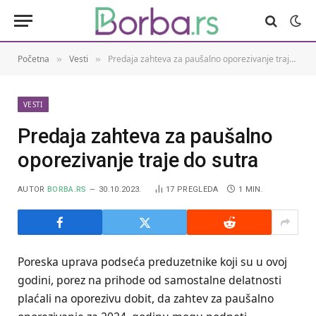
Početna
Vesti
Predaja zahteva za paušalno oporezivanje traje do sutra
»
»
VESTI
Predaja zahteva za paušalno
oporezivanje traje do sutra
AUTOR
BORBA.RS
30.10.2023.
17
PREGLEDA
1 MIN.
Poreska uprava podseća preduzetnike koji su u ovoj
godini, porez na prihode od samostalne delatnosti
plaćali na oporezivu dobit, da zahtev za paušalno