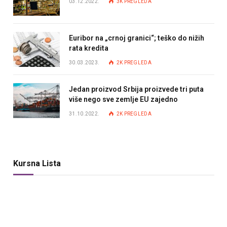
03.12.2022.
3K
PREGLEDA
Euribor na „crnoj granici“; teško do nižih
rata kredita
30.03.2023.
2K
PREGLEDA
Jedan proizvod Srbija proizvede tri puta
više nego sve zemlje EU zajedno
31.10.2022.
2K
PREGLEDA
Kursna Lista