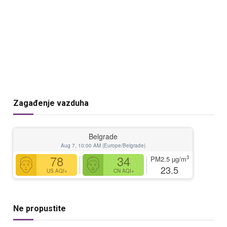
Zagađenje vazduha
Belgrade
Aug 7, 10:00 AM (Europe/Belgrade)
78
34
3
PM2.5
µg/m
23.5
US AQI+
CN AQI+
Ne propustite