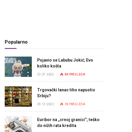
Popularno
Pojavio se Labubu Jokić; Evo
koliko košta
23.07.2025.
8K
PREGLEDA
Trgovački lanac tiho napustio
Srbiju?
03.12.2022.
3K
PREGLEDA
Euribor na „crnoj granici“; teško
do nižih rata kredita