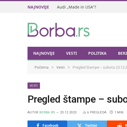
NAJNOVIJE
Audi „Made in USA“?
NAJNOVIJE
VESTI
POLITIKA
BER
Početna
Vesti
Pregled štampe – subota 23.12.
»
»
VESTI
Pregled štampe – subo
AUTOR
BORBA.RS
23.12.2023.
6
PREGLEDA
1 MIN.
Facebook
Twitter
R