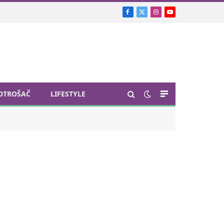
Facebook
X
Instagram
YouTube
(Twitter)
OTROŠAČ
LIFESTYLE