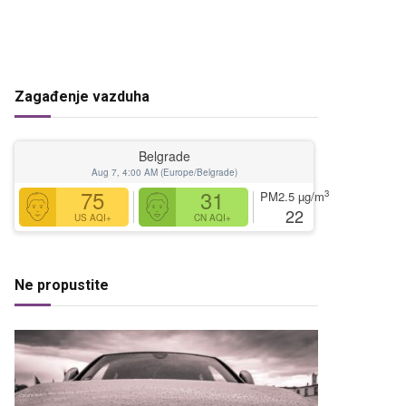
Zagađenje vazduha
Belgrade
Aug 7, 4:00 AM (Europe/Belgrade)
75
31
3
PM2.5
µg/m
22
US AQI+
CN AQI+
Ne propustite