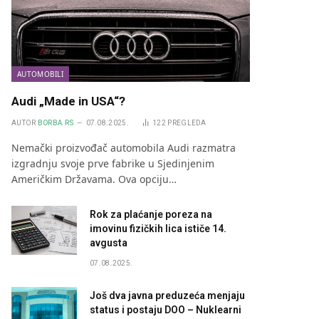
AUTOMOBILI
Audi „Made in USA“?
AUTOR
BORBA.RS
07.08.2025.
122
PREGLEDA
Nemački proizvođač automobila Audi razmatra
izgradnju svoje prve fabrike u Sjedinjenim
Američkim Državama. Ova opciju…
Rok za plaćanje poreza na
imovinu fizičkih lica ističe 14.
avgusta
07.08.2025.
Još dva javna preduzeća menjaju
status i postaju DOO – Nuklearni