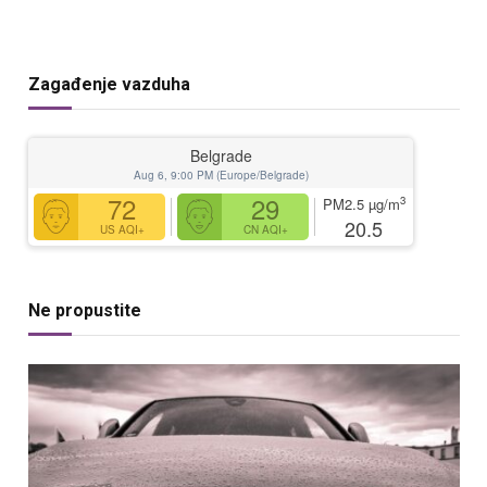
Zagađenje vazduha
Belgrade
Aug 6, 9:00 PM (Europe/Belgrade)
72
29
3
PM2.5
µg/m
20.5
US AQI+
CN AQI+
Ne propustite