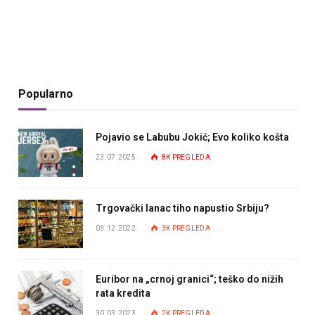
Popularno
Pojavio se Labubu Jokić; Evo koliko košta
23.07.2025.
8K
PREGLEDA
Trgovački lanac tiho napustio Srbiju?
03.12.2022.
3K
PREGLEDA
Euribor na „crnoj granici“; teško do nižih
rata kredita
30.03.2023.
2K
PREGLEDA