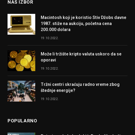
NAŠ IZBOR
Macintosh koji je koristio Stiv Džobs davne
1987. stiže na aukciju, početna cena
200.000 dolara
19.10.2022.
Može li tržište kripto valuta uskoro da se
oporavi
19.10.2022.
Tržni centri skraćuju radno vreme zbog
štednje energije?
19.10.2022.
POPULARNO