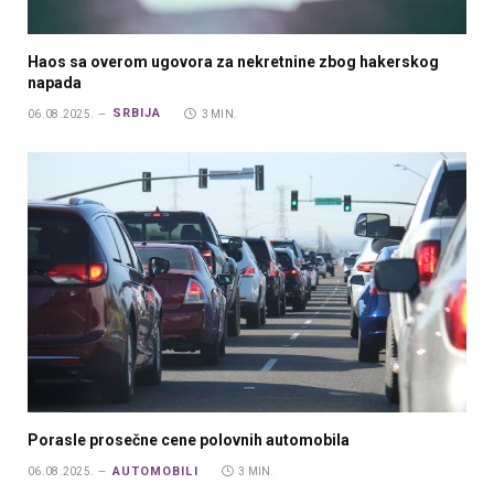
Haos sa overom ugovora za nekretnine zbog hakerskog
napada
SRBIJA
06.08.2025.
3 MIN.
Porasle prosečne cene polovnih automobila
AUTOMOBILI
06.08.2025.
3 MIN.