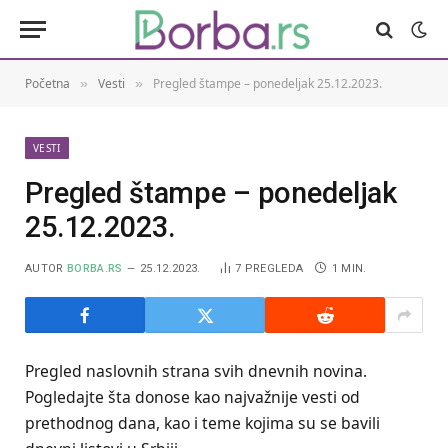
Početna
Vesti
Pregled štampe – ponedeljak 25.12.2023.
»
»
VESTI
Pregled štampe – ponedeljak
25.12.2023.
AUTOR
BORBA.RS
25.12.2023.
7
PREGLEDA
1 MIN.
Pregled naslovnih strana svih dnevnih novina.
Pogledajte šta donose kao najvažnije vesti od
prethodnog dana, kao i teme kojima su se bavili