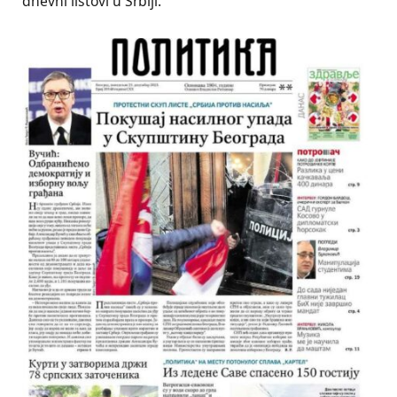
dnevni listovi u Srbiji.