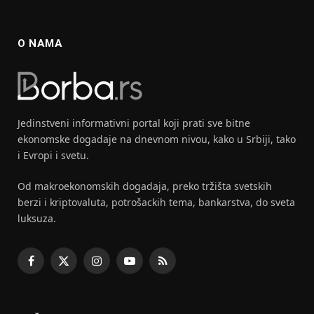
O NAMA
Jedinstveni informativni portal koji prati sve bitne
ekonomske dogadaje na dnevnom nivou, kako u Srbiji, tako
i Evropi i svetu.
Od makroekonomskih dogadaja, preko tržišta svetskih
berzi i kriptovaluta, potrošackih tema, bankarstva, do sveta
luksuza.
Facebook
X
Instagram
YouTube
RSS
(Twitter)