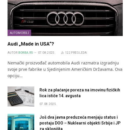
AUTOMOBILI
Audi „Made in USA“?
AUTOR
BORBA.RS
07.08.2025.
122
PREGLEDA
Nemački proizvođač automobila Audi razmatra izgradnju
svoje prve fabrike u Sjedinjenim Američkim Državama. Ova
opciju…
Rok za plaćanje poreza na imovinu fizičkih
lica ističe 14. avgusta
07.08.2025.
Još dva javna preduzeća menjaju status i
postaju DOO – Nuklearni objekti Srbije i JP
za skloništa