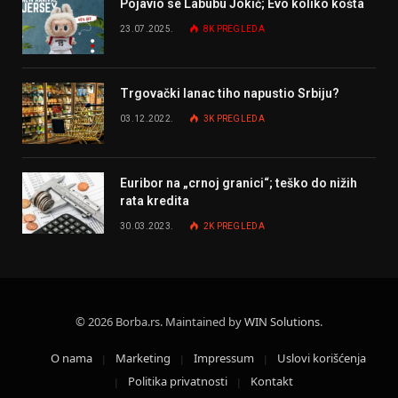
Pojavio se Labubu Jokić; Evo koliko košta
23.07.2025.
8K
PREGLEDA
Trgovački lanac tiho napustio Srbiju?
03.12.2022.
3K
PREGLEDA
Euribor na „crnoj granici“; teško do nižih
rata kredita
30.03.2023.
2K
PREGLEDA
© 2026 Borba.rs. Maintained by
WIN Solutions
.
O nama
Marketing
Impressum
Uslovi korišćenja
Politika privatnosti
Kontakt