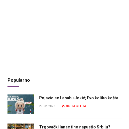
Popularno
Pojavio se Labubu Jokić; Evo koliko košta
23.07.2025.
8K
PREGLEDA
Trgovački lanac tiho napustio Srbiju?