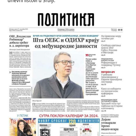
dnevni listovi u Srbiji.