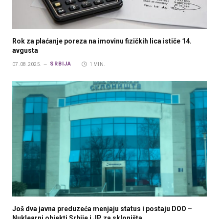
Rok za plaćanje poreza na imovinu fizičkih lica ističe 14.
avgusta
SRBIJA
07.08.2025.
1 MIN.
Još dva javna preduzeća menjaju status i postaju DOO –
Nuklearni objekti Srbije i JP za skloništa