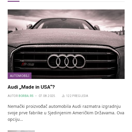
AUTOMOBILI
Audi „Made in USA“?
AUTOR
BORBA.RS
07.08.2025.
122
PREGLEDA
Nemački proizvođač automobila Audi razmatra izgradnju
svoje prve fabrike u Sjedinjenim Američkim Državama. Ova
opciju…