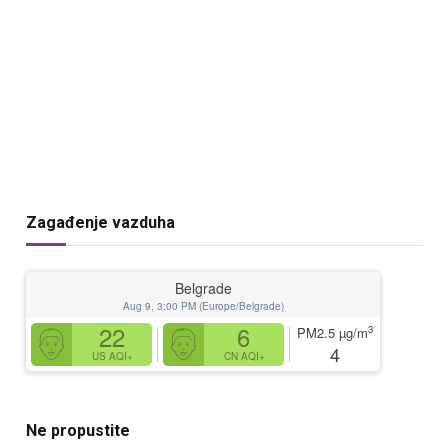
Zagađenje vazduha
Belgrade
Aug 9, 3:00 PM (Europe/Belgrade)
22
6
3
PM2.5
µg/m
4
US AQI+
CN AQI+
Ne propustite