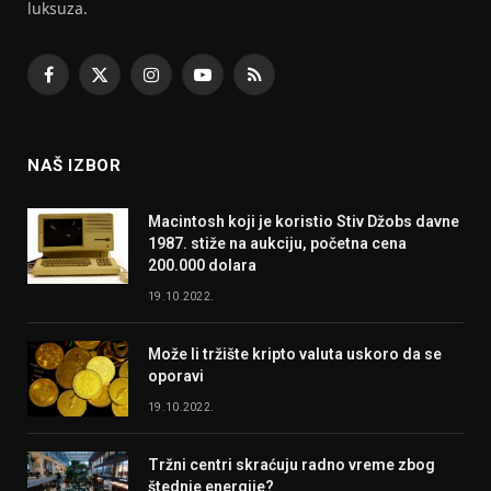
luksuza.
Facebook
X
Instagram
YouTube
RSS
(Twitter)
NAŠ IZBOR
Macintosh koji je koristio Stiv Džobs davne
1987. stiže na aukciju, početna cena
200.000 dolara
19.10.2022.
Može li tržište kripto valuta uskoro da se
oporavi
19.10.2022.
Tržni centri skraćuju radno vreme zbog
štednje energije?