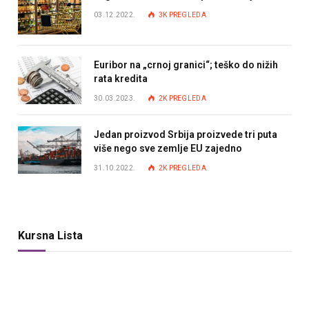
03.12.2022.
3K
PREGLEDA
Euribor na „crnoj granici“; teško do nižih
rata kredita
30.03.2023.
2K
PREGLEDA
Jedan proizvod Srbija proizvede tri puta
više nego sve zemlje EU zajedno
31.10.2022.
2K
PREGLEDA
Kursna Lista