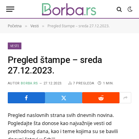
Početna
Vesti
Pregled štampe – sreda 27.12.2023.
»
»
VESTI
Pregled štampe – sreda
27.12.2023.
AUTOR
BORBA.RS
27.12.2023.
7
PREGLEDA
1 MIN.
Pregled naslovnih strana svih dnevnih novina.
Pogledajte šta donose kao najvažnije vesti od
prethodnog dana, kao i teme kojima su se bavili