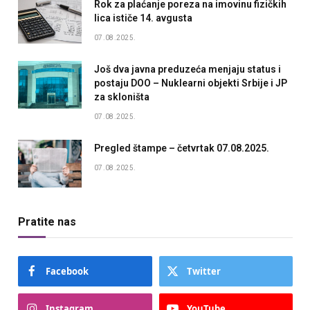
Rok za plaćanje poreza na imovinu fizičkih
lica ističe 14. avgusta
07.08.2025.
Još dva javna preduzeća menjaju status i
postaju DOO – Nuklearni objekti Srbije i JP
za skloništa
07.08.2025.
Pregled štampe – četvrtak 07.08.2025.
07.08.2025.
Pratite nas
Facebook
Twitter
Instagram
YouTube