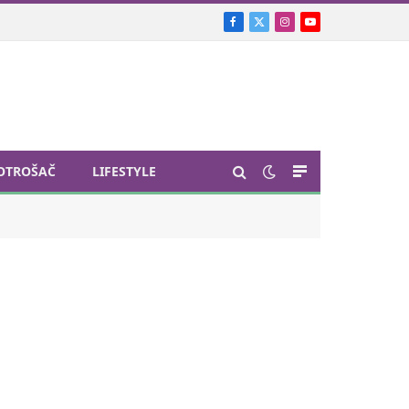
Facebook
X
Instagram
YouTube
(Twitter)
OTROŠAČ
LIFESTYLE