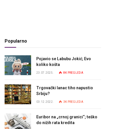
Popularno
Pojavio se Labubu Jokić; Evo
koliko košta
23.07.2025.
8K
PREGLEDA
Trgovački lanac tiho napustio
Srbiju?
03.12.2022.
3K
PREGLEDA
Euribor na „crnoj granici“; teško
do nižih rata kredita