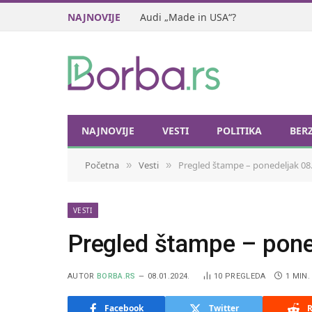
NAJNOVIJE
Audi „Made in USA“?
NAJNOVIJE
VESTI
POLITIKA
BER
Početna
Vesti
Pregled štampe – ponedeljak 08.
»
»
VESTI
Pregled štampe – pone
AUTOR
BORBA.RS
08.01.2024.
10
PREGLEDA
1 MIN.
Facebook
Twitter
R