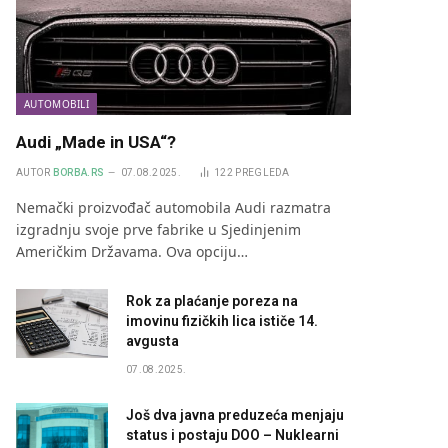
AUTOMOBILI
Audi „Made in USA“?
AUTOR
BORBA.RS
07.08.2025.
122
PREGLEDA
Nemački proizvođač automobila Audi razmatra
izgradnju svoje prve fabrike u Sjedinjenim
Američkim Državama. Ova opciju…
Rok za plaćanje poreza na
imovinu fizičkih lica ističe 14.
avgusta
07.08.2025.
Još dva javna preduzeća menjaju
status i postaju DOO – Nuklearni