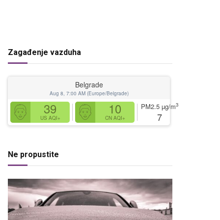
Zagađenje vazduha
Belgrade
Aug 8, 7:00 AM (Europe/Belgrade)
39
10
3
PM2.5
µg/m
7
US AQI+
CN AQI+
Ne propustite