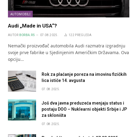
AUTOMOBILI
Audi „Made in USA“?
AUTOR
BORBA.RS
07.08.2025.
122
PREGLEDA
Nemački proizvođač automobila Audi razmatra izgradnju
svoje prve fabrike u Sjedinjenim Američkim Državama. Ova
opciju…
Rok za plaćanje poreza na imovinu fizičkih
lica ističe 14. avgusta
07.08.2025.
Još dva javna preduzeća menjaju status i
postaju DOO – Nuklearni objekti Srbije i JP
za skloništa
07.08.2025.