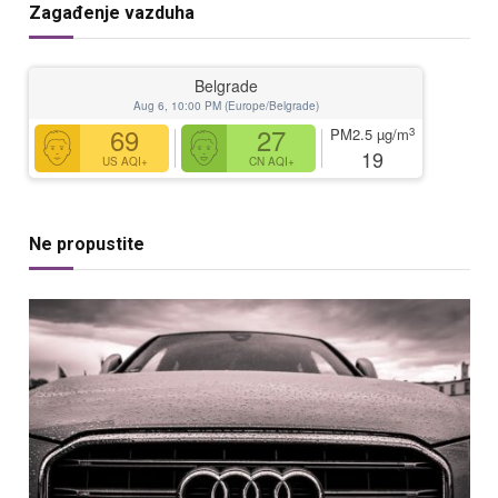
Zagađenje vazduha
Belgrade
Aug 6, 10:00 PM (Europe/Belgrade)
69
27
3
PM2.5
µg/m
19
US AQI+
CN AQI+
Ne propustite