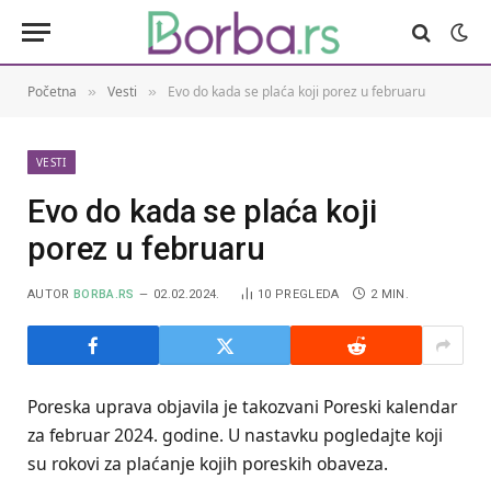
Početna
Vesti
Evo do kada se plaća koji porez u februaru
»
»
VESTI
Evo do kada se plaća koji
porez u februaru
AUTOR
BORBA.RS
02.02.2024.
10
PREGLEDA
2 MIN.
Poreska uprava objavila je takozvani Poreski kalendar
za februar 2024. godine. U nastavku pogledajte koji
su rokovi za plaćanje kojih poreskih obaveza.