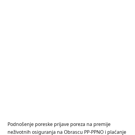
Podnošenje poreske prijave poreza na premije
neživotnih osiguranja na Obrascu PP-PPNO i plaćanje