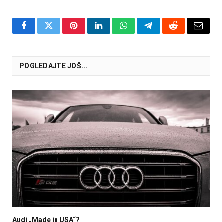
Facebook
Twitter
Pinterest
LinkedIn
WhatsApp
Telegram
Reddit
Email
POGLEDAJTE JOŠ...
Audi „Made in USA“?