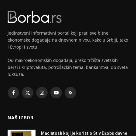
Jedinstveni informativni portal koji prati sve bitne
ekonomske dogadaje na dnevnom nivou, kako u Srbiji, tako
i Evropi i svetu.
Od makroekonomskih dogadaja, preko tržišta svetskih
berzi i kriptovaluta, potrošackih tema, bankarstva, do sveta
luksuza.
Facebook
X
Instagram
YouTube
RSS
(Twitter)
NAŠ IZBOR
Macintosh koji je koristio Stiv Džobs davne