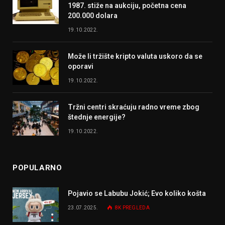
1987. stiže na aukciju, početna cena
200.000 dolara
19.10.2022.
Može li tržište kripto valuta uskoro da se
oporavi
19.10.2022.
Tržni centri skraćuju radno vreme zbog
štednje energije?
19.10.2022.
POPULARNO
Pojavio se Labubu Jokić; Evo koliko košta
23.07.2025.
8K
PREGLEDA