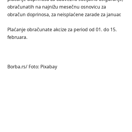
obračunatih na najnižu mesečnu osnovicu za
obračun doprinosa, za neisplaćene zarade za januar.
Plaćanje obračunate akcize za period od 01. do 15.
februara.
Borba.rs/ Foto: Pixabay