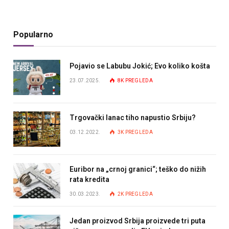
Popularno
Pojavio se Labubu Jokić; Evo koliko košta
23.07.2025.
8K
PREGLEDA
Trgovački lanac tiho napustio Srbiju?
03.12.2022.
3K
PREGLEDA
Euribor na „crnoj granici“; teško do nižih
rata kredita
30.03.2023.
2K
PREGLEDA
Jedan proizvod Srbija proizvede tri puta