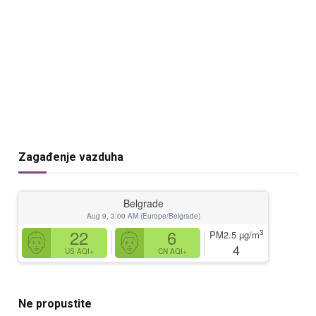
Zagađenje vazduha
Belgrade
Aug 9, 3:00 AM (Europe/Belgrade)
22
6
3
PM2.5
µg/m
4
US AQI+
CN AQI+
Ne propustite