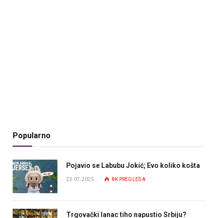
Popularno
Pojavio se Labubu Jokić; Evo koliko košta
23.07.2025.
8K
PREGLEDA
Trgovački lanac tiho napustio Srbiju?