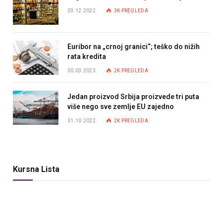
03.12.2022.
3K
PREGLEDA
Euribor na „crnoj granici“; teško do nižih
rata kredita
30.03.2023.
2K
PREGLEDA
Jedan proizvod Srbija proizvede tri puta
više nego sve zemlje EU zajedno
31.10.2022.
2K
PREGLEDA
Kursna Lista