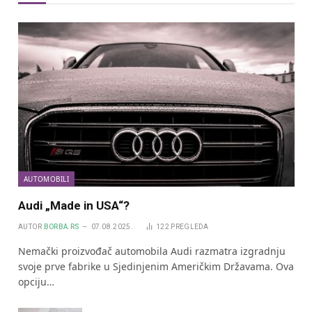
AUTOMOBILI
Audi „Made in USA“?
AUTOR
BORBA.RS
07.08.2025.
122
PREGLEDA
Nemački proizvođač automobila Audi razmatra izgradnju
svoje prve fabrike u Sjedinjenim Američkim Državama. Ova
opciju…