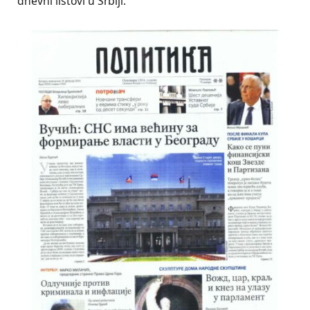
dnevni listovi u Srbiji.