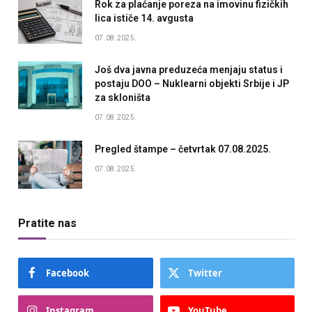
Rok za plaćanje poreza na imovinu fizičkih
lica ističe 14. avgusta
07.08.2025.
Još dva javna preduzeća menjaju status i
postaju DOO – Nuklearni objekti Srbije i JP
za skloništa
07.08.2025.
Pregled štampe – četvrtak 07.08.2025.
07.08.2025.
Pratite nas
Facebook
Twitter
Instagram
YouTube