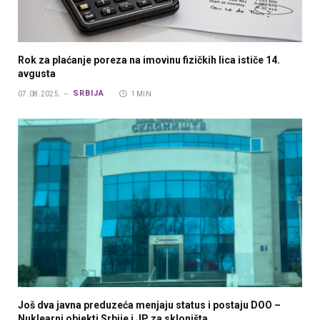
Rok za plaćanje poreza na imovinu fizičkih lica ističe 14.
avgusta
SRBIJA
07.08.2025.
1 MIN.
Još dva javna preduzeća menjaju status i postaju DOO –
Nuklearni objekti Srbije i JP za skloništa