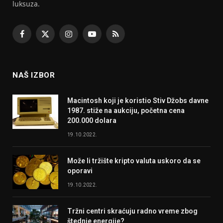
luksuza.
Facebook
X
Instagram
YouTube
RSS
(Twitter)
NAŠ IZBOR
Macintosh koji je koristio Stiv Džobs davne
1987. stiže na aukciju, početna cena
200.000 dolara
19.10.2022.
Može li tržište kripto valuta uskoro da se
oporavi
19.10.2022.
Tržni centri skraćuju radno vreme zbog
štednje energije?