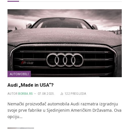
AUTOMOBILI
Audi „Made in USA“?
AUTOR
BORBA.RS
07.08.2025.
122
PREGLEDA
Nemački proizvođač automobila Audi razmatra izgradnju
svoje prve fabrike u Sjedinjenim Američkim Državama. Ova
opciju…