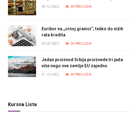
03.12.2022.
3K
PREGLEDA
Euribor na „crnoj granici“; teško do nižih
rata kredita
30.03.2023.
2K
PREGLEDA
Jedan proizvod Srbija proizvede tri puta
više nego sve zemlje EU zajedno
31.10.2022.
2K
PREGLEDA
Kursna Lista