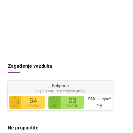
Zagađenje vazduha
Belgrade
Aug 7, 11:00 PM (Europe/Belgrade)
64
23
3
PM2.5
µg/m
16
US AQI+
CN AQI+
Ne propustite