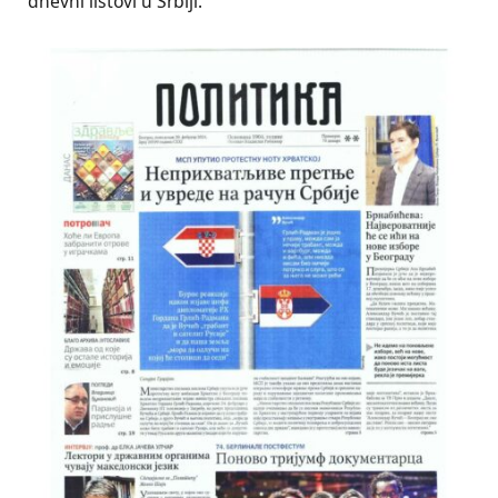
dnevni listovi u Srbiji.