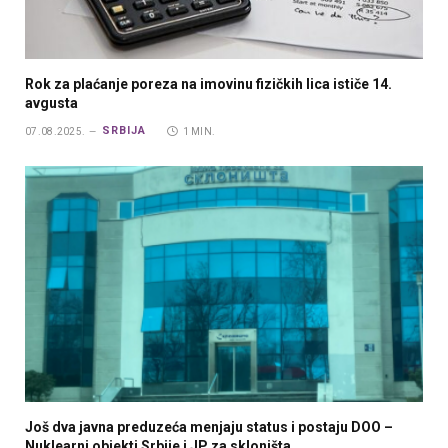
Rok za plaćanje poreza na imovinu fizičkih lica ističe 14.
avgusta
SRBIJA
07.08.2025.
1 MIN.
Još dva javna preduzeća menjaju status i postaju DOO –
Nuklearni objekti Srbije i JP za skloništa