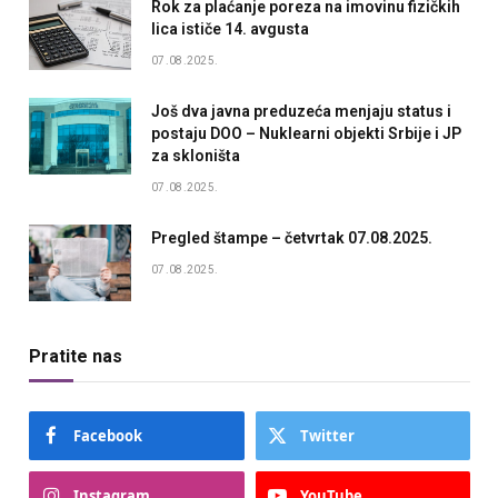
Rok za plaćanje poreza na imovinu fizičkih
lica ističe 14. avgusta
07.08.2025.
Još dva javna preduzeća menjaju status i
postaju DOO – Nuklearni objekti Srbije i JP
za skloništa
07.08.2025.
Pregled štampe – četvrtak 07.08.2025.
07.08.2025.
Pratite nas
Facebook
Twitter
Instagram
YouTube