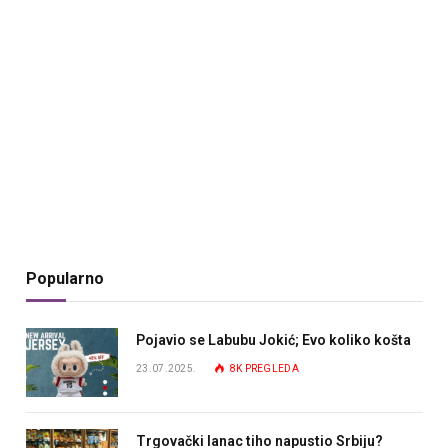
Popularno
Pojavio se Labubu Jokić; Evo koliko košta
23.07.2025.
8K
PREGLEDA
Trgovački lanac tiho napustio Srbiju?