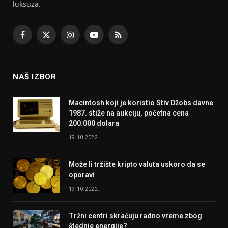
luksuza.
Facebook
X
Instagram
YouTube
RSS
(Twitter)
NAŠ IZBOR
Macintosh koji je koristio Stiv Džobs davne
1987. stiže na aukciju, početna cena
200.000 dolara
19.10.2022.
Može li tržište kripto valuta uskoro da se
oporavi
19.10.2022.
Tržni centri skraćuju radno vreme zbog
štednje energije?