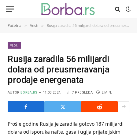
Početna
Vesti
Rusija zaradila 56 milijardi dolara od preusmeravanja prodaje energenata
»
»
VESTI
Rusija zaradila 56 milijardi
dolara od preusmeravanja
prodaje energenata
AUTOR
BORBA.RS
11.03.2024.
7
PREGLEDA
2 MIN.
Prošle godine Rusija je zaradila gotovo 187 milijardi
dolara od isporuka nafte, gasa i uglja prijateljskim