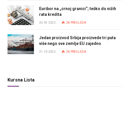
Euribor na „crnoj granici“; teško do nižih
rata kredita
30.03.2023.
2K
PREGLEDA
Jedan proizvod Srbija proizvede tri puta
više nego sve zemlje EU zajedno
31.10.2022.
2K
PREGLEDA
Kursna Lista