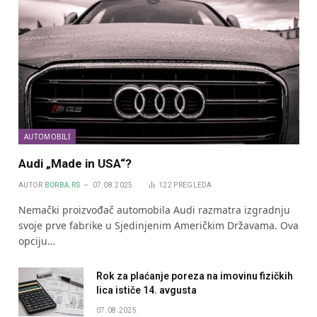
AUTOMOBILI
Audi „Made in USA“?
AUTOR
BORBA.RS
07.08.2025.
122
PREGLEDA
Nemački proizvođač automobila Audi razmatra izgradnju
svoje prve fabrike u Sjedinjenim Američkim Državama. Ova
opciju…
Rok za plaćanje poreza na imovinu fizičkih
lica ističe 14. avgusta
07.08.2025.