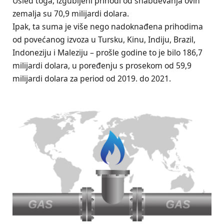
Usled toga, izgubljeni prihodi od snabdevanja ovih
zemalja su 70,9 milijardi dolara.
Ipak, ta suma je više nego nadoknađena prihodima
od povećanog izvoza u Tursku, Kinu, Indiju, Brazil,
Indoneziju i Maleziju – prošle godine to je bilo 186,7
milijardi dolara, u poređenju s prosekom od 59,9
milijardi dolara za period od 2019. do 2021.