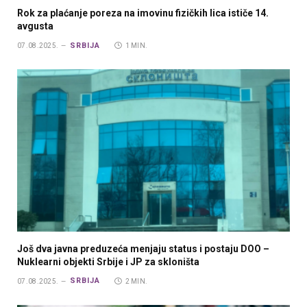
Rok za plaćanje poreza na imovinu fizičkih lica ističe 14.
avgusta
SRBIJA
07.08.2025.
1 MIN.
Još dva javna preduzeća menjaju status i postaju DOO –
Nuklearni objekti Srbije i JP za skloništa
SRBIJA
07.08.2025.
2 MIN.