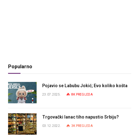
Popularno
Pojavio se Labubu Jokić; Evo koliko košta
23.07.2025.
8K
PREGLEDA
Trgovački lanac tiho napustio Srbiju?
03.12.2022.
3K
PREGLEDA