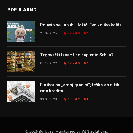
POPULARNO
Pojavio se Labubu Jokić; Evo koliko košta
23.07.2025.
8K
PREGLEDA
Trgovački lanac tiho napustio Srbiju?
03.12.2022.
3K
PREGLEDA
Euribor na „crnoj granici“; teško do nižih
rata kredita
30.03.2023.
2K
PREGLEDA
© 2026 Borba.rs. Maintained by
WIN Solutions
.