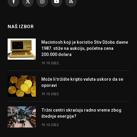
Facebook
X
Instagram
YouTube
RSS
(Twitter)
NAŠ IZBOR
Macintosh koji je koristio Stiv Džobs davne
1987. stiže na aukciju, početna cena
200.000 dolara
19.10.2022.
Može li tržište kripto valuta uskoro da se
oporavi
19.10.2022.
Tržni centri skraćuju radno vreme zbog
štednje energije?
19.10.2022.