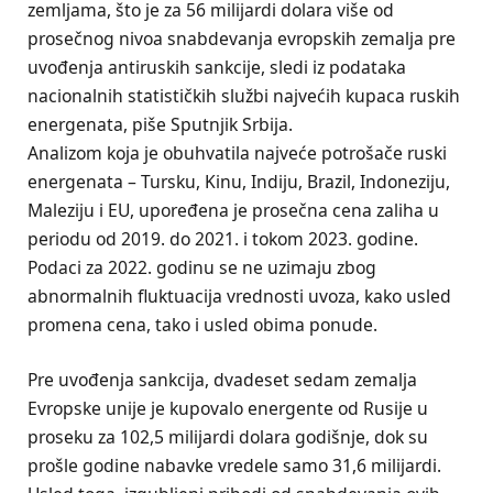
zemljama, što je za 56 milijardi dolara više od
prosečnog nivoa snabdevanja evropskih zemalja pre
uvođenja antiruskih sankcije, sledi iz podataka
nacionalnih statističkih službi najvećih kupaca ruskih
energenata, piše Sputnjik Srbija.
Analizom koja je obuhvatila najveće potrošače ruski
energenata – Tursku, Kinu, Indiju, Brazil, Indoneziju,
Maleziju i EU, upoređena je prosečna cena zaliha u
periodu od 2019. do 2021. i tokom 2023. godine.
Podaci za 2022. godinu se ne uzimaju zbog
abnormalnih fluktuacija vrednosti uvoza, kako usled
promena cena, tako i usled obima ponude.
Pre uvođenja sankcija, dvadeset sedam zemalja
Evropske unije je kupovalo energente od Rusije u
proseku za 102,5 milijardi dolara godišnje, dok su
prošle godine nabavke vredele samo 31,6 milijardi.