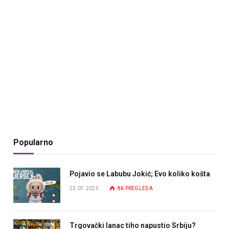
Popularno
Pojavio se Labubu Jokić; Evo koliko košta
23.07.2025.
8K
PREGLEDA
Trgovački lanac tiho napustio Srbiju?