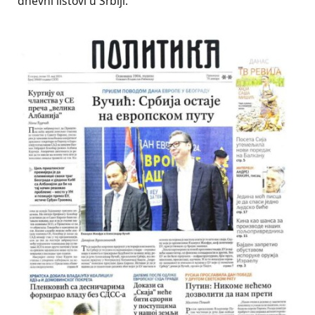
dnevni listovi u Srbiji.