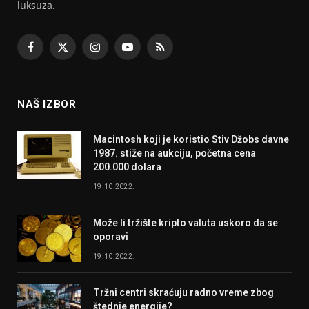
luksuza.
Facebook
X
Instagram
YouTube
RSS
(Twitter)
NAŠ IZBOR
Macintosh koji je koristio Stiv Džobs davne
1987. stiže na aukciju, početna cena
200.000 dolara
19.10.2022.
Može li tržište kripto valuta uskoro da se
oporavi
19.10.2022.
Tržni centri skraćuju radno vreme zbog
štednje energije?