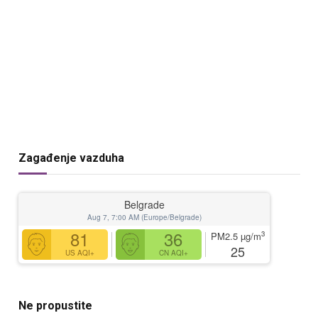
Zagađenje vazduha
Belgrade
Aug 7, 7:00 AM (Europe/Belgrade)
81
36
3
PM2.5
µg/m
25
US AQI+
CN AQI+
Ne propustite