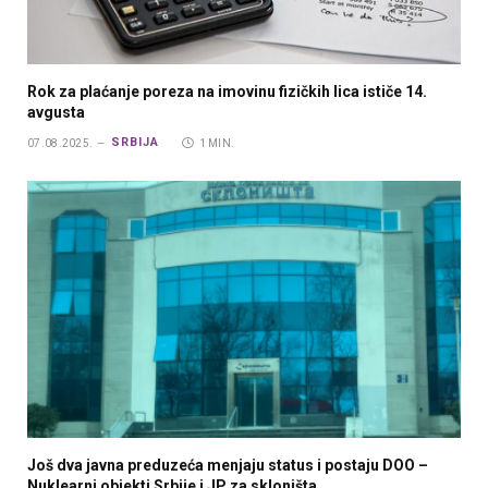
Rok za plaćanje poreza na imovinu fizičkih lica ističe 14.
avgusta
SRBIJA
07.08.2025.
1 MIN.
Još dva javna preduzeća menjaju status i postaju DOO –
Nuklearni objekti Srbije i JP za skloništa