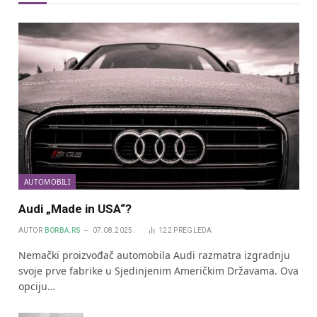
AUTOMOBILI
Audi „Made in USA“?
AUTOR
BORBA.RS
07.08.2025.
122
PREGLEDA
Nemački proizvođač automobila Audi razmatra izgradnju
svoje prve fabrike u Sjedinjenim Američkim Državama. Ova
opciju…