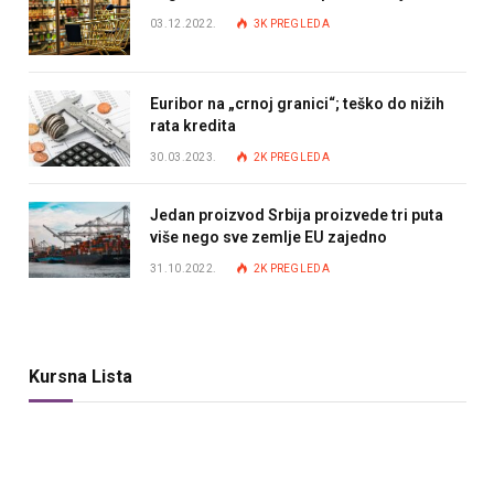
03.12.2022.
3K
PREGLEDA
Euribor na „crnoj granici“; teško do nižih
rata kredita
30.03.2023.
2K
PREGLEDA
Jedan proizvod Srbija proizvede tri puta
više nego sve zemlje EU zajedno
31.10.2022.
2K
PREGLEDA
Kursna Lista