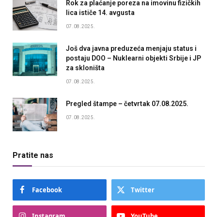
Rok za plaćanje poreza na imovinu fizičkih
lica ističe 14. avgusta
07.08.2025.
Još dva javna preduzeća menjaju status i
postaju DOO – Nuklearni objekti Srbije i JP
za skloništa
07.08.2025.
Pregled štampe – četvrtak 07.08.2025.
07.08.2025.
Pratite nas
Facebook
Twitter
Instagram
YouTube