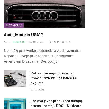
AUTOMOBILI
Audi „Made in USA“?
AUTOR
BORBA.RS
07.08.2025.
122
PREGLEDA
Nemački proizvođač automobila Audi razmatra
izgradnju svoje prve fabrike u Sjedinjenim
Američkim Državama. Ova opciju…
Rok za plaćanje poreza na
imovinu fizičkih lica ističe 14.
avgusta
07.08.2025.
Još dva javna preduzeća menjaju
status i postaju DOO – Nuklearni