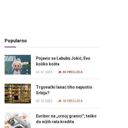
Popularno
Pojavio se Labubu Jokić; Evo
koliko košta
23.07.2025.
8K
PREGLEDA
Trgovački lanac tiho napustio
Srbiju?
03.12.2022.
3K
PREGLEDA
Euribor na „crnoj granici“; teško
do nižih rata kredita