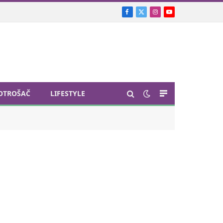
Facebook
X
Instagram
YouTube
(Twitter)
OTROŠAČ
LIFESTYLE