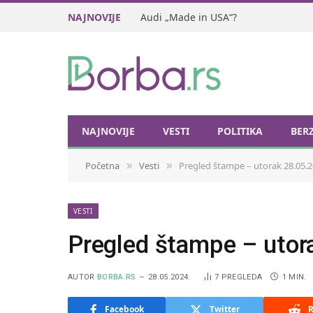
NAJNOVIJE
Audi „Made in USA“?
NAJNOVIJE
VESTI
POLITIKA
BER
Početna
Vesti
Pregled štampe – utorak 28.05.2
»
»
VESTI
Pregled štampe – utor
AUTOR
BORBA.RS
28.05.2024.
7
PREGLEDA
1 MIN.
Facebook
Twitter
R