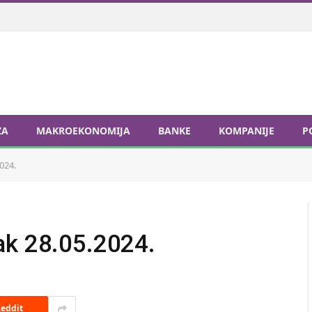
ZA
MAKROEKONOMIJA
BANKE
KOMPANIJE
P
024.
ak 28.05.2024.
eddit