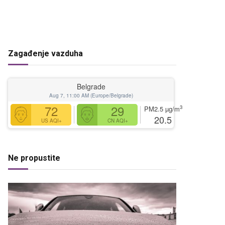
Zagađenje vazduha
Belgrade
Aug 7, 11:00 AM (Europe/Belgrade)
72
29
3
PM2.5
µg/m
20.5
US AQI+
CN AQI+
Ne propustite