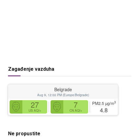
Zagađenje vazduha
Belgrade
Aug 9, 12:00 PM (Europe/Belgrade)
27
7
3
PM2.5
µg/m
4.8
US AQI+
CN AQI+
Ne propustite