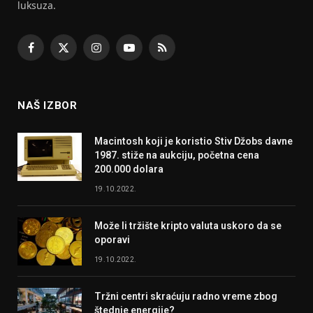
luksuza.
Facebook
X
Instagram
YouTube
RSS
(Twitter)
NAŠ IZBOR
Macintosh koji je koristio Stiv Džobs davne
1987. stiže na aukciju, početna cena
200.000 dolara
19.10.2022.
Može li tržište kripto valuta uskoro da se
oporavi
19.10.2022.
Tržni centri skraćuju radno vreme zbog
štednje energije?