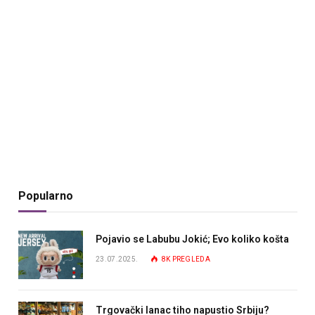
Popularno
Pojavio se Labubu Jokić; Evo koliko košta
23.07.2025.
8K
PREGLEDA
Trgovački lanac tiho napustio Srbiju?