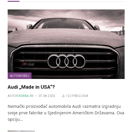
AUTOMOBILI
Audi „Made in USA“?
AUTOR
BORBA.RS
07.08.2025.
122
PREGLEDA
Nemački proizvođač automobila Audi razmatra izgradnju
svoje prve fabrike u Sjedinjenim Američkim Državama. Ova
opciju…