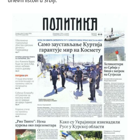
dnevni listovi u Srbiji.