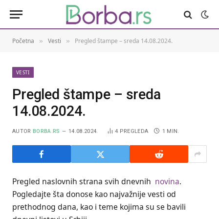
Početna
Vesti
Pregled štampe – sreda 14.08.2024.
»
»
VESTI
Pregled štampe – sreda
14.08.2024.
AUTOR
BORBA.RS
14.08.2024.
4
PREGLEDA
1 MIN.
Pregled naslovnih strana svih dnevnih
novina
.
Pogledajte šta donose kao najvažnije vesti od
prethodnog dana, kao i teme kojima su se bavili