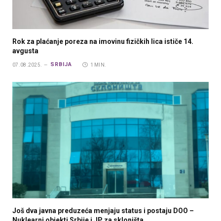
Rok za plaćanje poreza na imovinu fizičkih lica ističe 14.
avgusta
SRBIJA
07.08.2025.
1 MIN.
Još dva javna preduzeća menjaju status i postaju DOO –
Nuklearni objekti Srbije i JP za skloništa