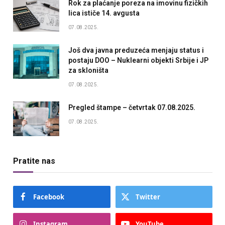
Rok za plaćanje poreza na imovinu fizičkih
lica ističe 14. avgusta
07.08.2025.
Još dva javna preduzeća menjaju status i
postaju DOO – Nuklearni objekti Srbije i JP
za skloništa
07.08.2025.
Pregled štampe – četvrtak 07.08.2025.
07.08.2025.
Pratite nas
Facebook
Twitter
Instagram
YouTube