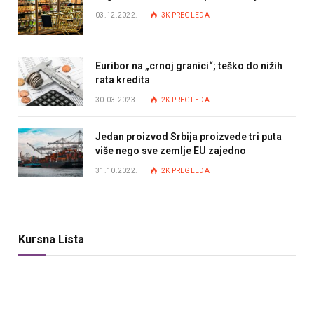
03.12.2022.
3K
PREGLEDA
Euribor na „crnoj granici“; teško do nižih
rata kredita
30.03.2023.
2K
PREGLEDA
Jedan proizvod Srbija proizvede tri puta
više nego sve zemlje EU zajedno
31.10.2022.
2K
PREGLEDA
Kursna Lista