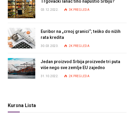
Trgovački lanac tiho napustio Srbiju?
03.12.2022.
3K
PREGLEDA
Euribor na „crnoj granici“; teško do nižih
rata kredita
30.03.2023.
2K
PREGLEDA
Jedan proizvod Srbija proizvede tri puta
više nego sve zemlje EU zajedno
31.10.2022.
2K
PREGLEDA
Kursna Lista