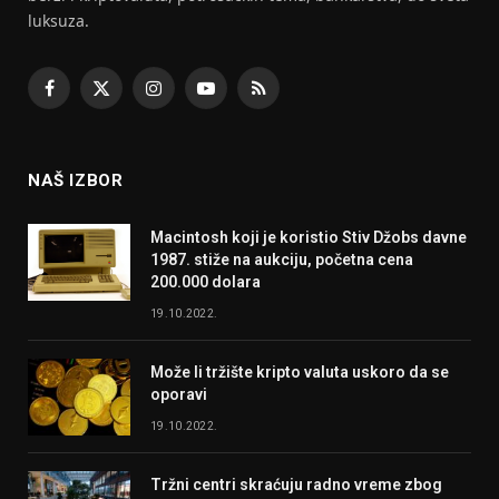
luksuza.
Facebook
X
Instagram
YouTube
RSS
(Twitter)
NAŠ IZBOR
Macintosh koji je koristio Stiv Džobs davne
1987. stiže na aukciju, početna cena
200.000 dolara
19.10.2022.
Može li tržište kripto valuta uskoro da se
oporavi
19.10.2022.
Tržni centri skraćuju radno vreme zbog