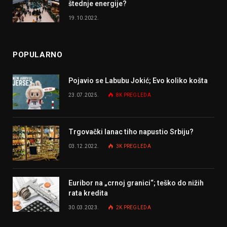
štednje energije?
19.10.2022.
POPULARNO
Pojavio se Labubu Jokić; Evo koliko košta
23.07.2025.
8K
PREGLEDA
Trgovački lanac tiho napustio Srbiju?
03.12.2022.
3K
PREGLEDA
Euribor na „crnoj granici“; teško do nižih
rata kredita
30.03.2023.
2K
PREGLEDA