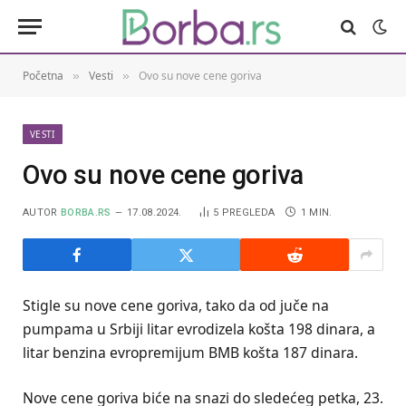
Početna
Vesti
Ovo su nove cene goriva
»
»
VESTI
Ovo su nove cene goriva
AUTOR
BORBA.RS
17.08.2024.
5
PREGLEDA
1 MIN.
Stigle su nove cene goriva, tako da od juče na
pumpama u Srbiji litar evrodizela košta 198 dinara, a
litar benzina evropremijum BMB košta 187 dinara.
Nove cene goriva biće na snazi do sledećeg petka, 23.