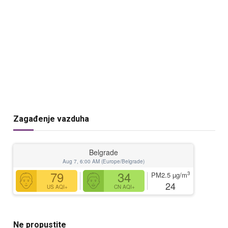
Zagađenje vazduha
Belgrade
Aug 7, 6:00 AM (Europe/Belgrade)
79
34
3
PM2.5
µg/m
24
US AQI+
CN AQI+
Ne propustite