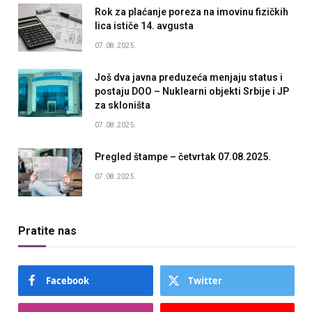
Rok za plaćanje poreza na imovinu fizičkih
lica ističe 14. avgusta
07.08.2025.
Još dva javna preduzeća menjaju status i
postaju DOO – Nuklearni objekti Srbije i JP
za skloništa
07.08.2025.
Pregled štampe – četvrtak 07.08.2025.
07.08.2025.
Pratite nas
Facebook
Twitter