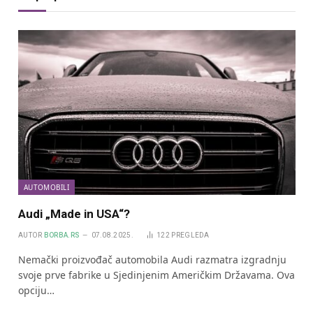
AUTOMOBILI
Audi „Made in USA“?
AUTOR
BORBA.RS
07.08.2025.
122
PREGLEDA
Nemački proizvođač automobila Audi razmatra izgradnju
svoje prve fabrike u Sjedinjenim Američkim Državama. Ova
opciju…