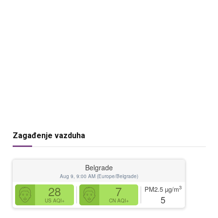
Zagađenje vazduha
Belgrade
Aug 9, 9:00 AM (Europe/Belgrade)
28
7
3
PM2.5
µg/m
5
US AQI+
CN AQI+