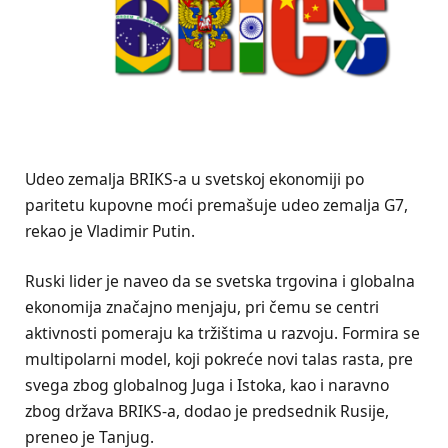
Udeo zemalja BRIKS-a u svetskoj ekonomiji po
paritetu kupovne moći premašuje udeo zemalja G7,
rekao je Vladimir Putin.
Ruski lider je naveo da se svetska trgovina i globalna
ekonomija značajno menjaju, pri čemu se centri
aktivnosti pomeraju ka tržištima u razvoju. Formira se
multipolarni model, koji pokreće novi talas rasta, pre
svega zbog globalnog Juga i Istoka, kao i naravno
zbog država BRIKS-a, dodao je predsednik Rusije,
preneo je Tanjug.