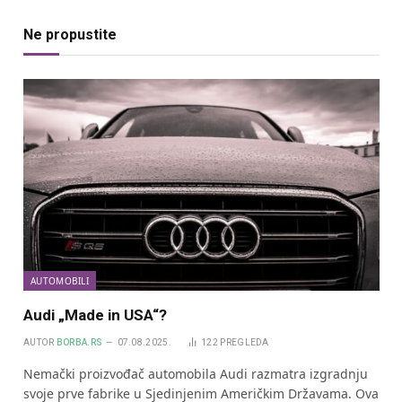
Ne propustite
AUTOMOBILI
Audi „Made in USA“?
AUTOR
BORBA.RS
07.08.2025.
122
PREGLEDA
Nemački proizvođač automobila Audi razmatra izgradnju
svoje prve fabrike u Sjedinjenim Američkim Državama. Ova