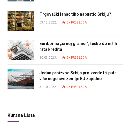
Trgovački lanac tiho napustio Srbiju?
03.12.2022.
3K
PREGLEDA
Euribor na „crnoj granici“; teško do nižih
rata kredita
30.03.2023.
2K
PREGLEDA
Jedan proizvod Srbija proizvede tri puta
više nego sve zemlje EU zajedno
31.10.2022.
2K
PREGLEDA
Kursna Lista