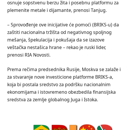
osnuje sopstvenu berzu žita i posebnu platformu za
plemenite metale i dijamante, prenosi Tanjug.
– Sprovođenje ove inicijative će pomoći (BRIKS-u) da
zaštiti nacionalna tržišta od negativnog spoljnog
mešanja, špekulacija i pokušaja da se izazove
veštačka nestašica hrane – rekao je ruski lider,
prenosi RIA Novosti.
Prema rečima predsednika Rusije, Moskva se zalaže i
za stvaranje nove investicione platforme BRIKS-a,
koja bi postala sredstvo za podršku nacionalnim
ekonomijama i istovremeno obezbedila finansijska
sredstva za zemlje globalnog Juga i Istoka.