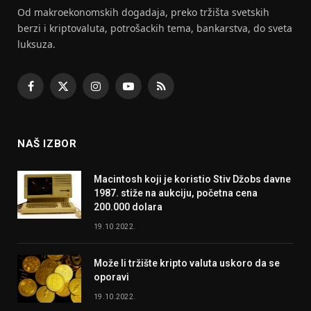
Od makroekonomskih dogadaja, preko tržišta svetskih
berzi i kriptovaluta, potrošackih tema, bankarstva, do sveta
luksuza.
Facebook
X
Instagram
YouTube
RSS
(Twitter)
NAŠ IZBOR
Macintosh koji je koristio Stiv Džobs davne
1987. stiže na aukciju, početna cena
200.000 dolara
19.10.2022.
Može li tržište kripto valuta uskoro da se
oporavi
19.10.2022.