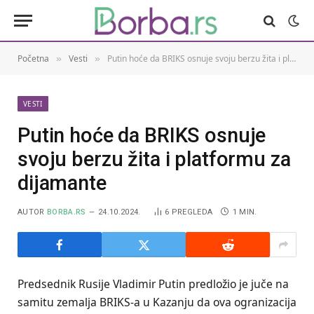
Početna
Vesti
Putin hoće da BRIKS osnuje svoju berzu žita i platformu za dijamante
»
»
VESTI
Putin hoće da BRIKS osnuje
svoju berzu žita i platformu za
dijamante
AUTOR
BORBA.RS
24.10.2024.
6
PREGLEDA
1 MIN.
Predsednik Rusije Vladimir Putin predložio je juče na
samitu zemalja BRIKS-a u Kazanju da ova ogranizacija