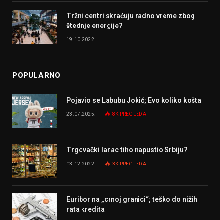
Tržni centri skraćuju radno vreme zbog
štednje energije?
19.10.2022.
POPULARNO
Pojavio se Labubu Jokić; Evo koliko košta
23.07.2025.
8K
PREGLEDA
Trgovački lanac tiho napustio Srbiju?
03.12.2022.
3K
PREGLEDA
Euribor na „crnoj granici“; teško do nižih
rata kredita