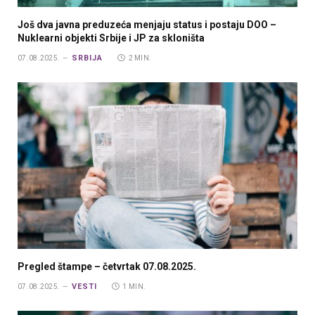
Još dva javna preduzeća menjaju status i postaju DOO –
Nuklearni objekti Srbije i JP za skloništa
SRBIJA
07.08.2025.
2 MIN.
Pregled štampe – četvrtak 07.08.2025.
VESTI
07.08.2025.
1 MIN.