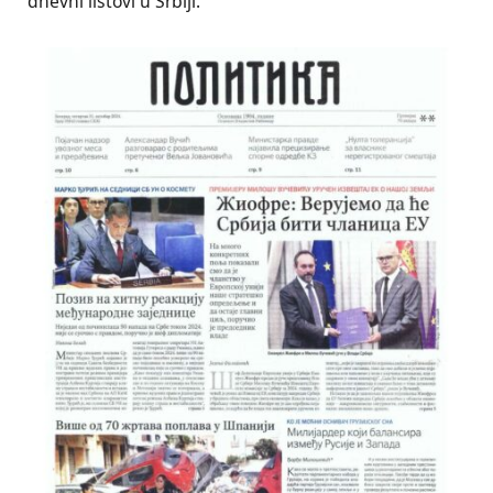
dnevni listovi u Srbiji.