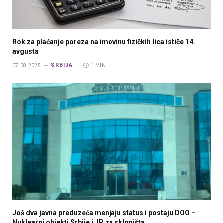
Rok za plaćanje poreza na imovinu fizičkih lica ističe 14.
avgusta
SRBIJA
07.08.2025.
1 MIN.
Još dva javna preduzeća menjaju status i postaju DOO –
Nuklearni objekti Srbije i JP za skloništa