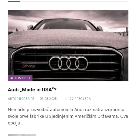
AUTOMOBILI
Audi „Made in USA“?
AUTOR
BORBA.RS
07.08.2025.
122
PREGLEDA
Nemački proizvođač automobila Audi razmatra izgradnju
svoje prve fabrike u Sjedinjenim Američkim Državama. Ova
opciju…