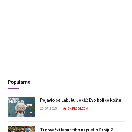
Popularno
Pojavio se Labubu Jokić; Evo koliko košta
23.07.2025.
8K
PREGLEDA
Trgovački lanac tiho napustio Srbiju?