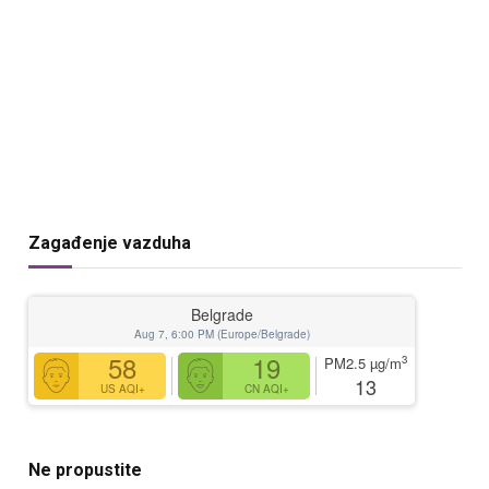
Zagađenje vazduha
Belgrade
Aug 7, 6:00 PM (Europe/Belgrade)
58
19
3
PM2.5
µg/m
13
US AQI+
CN AQI+
Ne propustite