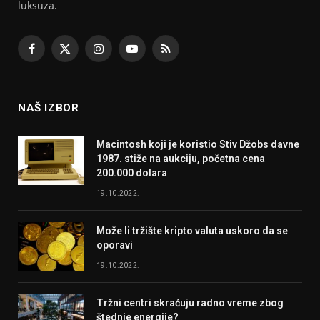
luksuza.
Facebook
X
Instagram
YouTube
RSS
(Twitter)
NAŠ IZBOR
Macintosh koji je koristio Stiv Džobs davne
1987. stiže na aukciju, početna cena
200.000 dolara
19.10.2022.
Može li tržište kripto valuta uskoro da se
oporavi
19.10.2022.
Tržni centri skraćuju radno vreme zbog
štednje energije?