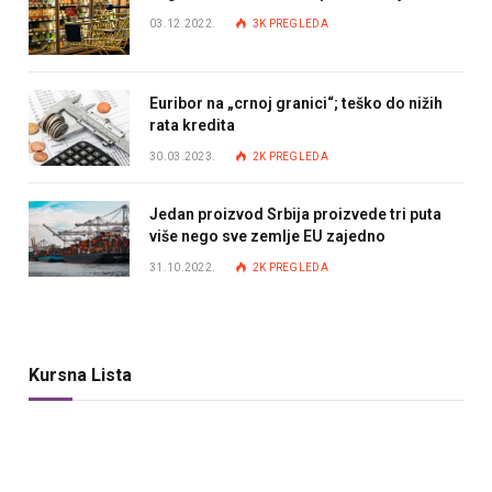
03.12.2022.
3K
PREGLEDA
Euribor na „crnoj granici“; teško do nižih
rata kredita
30.03.2023.
2K
PREGLEDA
Jedan proizvod Srbija proizvede tri puta
više nego sve zemlje EU zajedno
31.10.2022.
2K
PREGLEDA
Kursna Lista