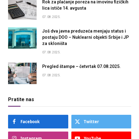
Rok za plaćanje poreza na imovinu fizičkih
lica ističe 14. avgusta
07.08.2025.
Još dva javna preduzeća menjaju status i
postaju DOO – Nuklearni objekti Srbije i JP
za skloništa
07.08.2025.
Pregled štampe – četvrtak 07.08.2025.
07.08.2025.
Pratite nas
Facebook
Twitter
Instagram
YouTube