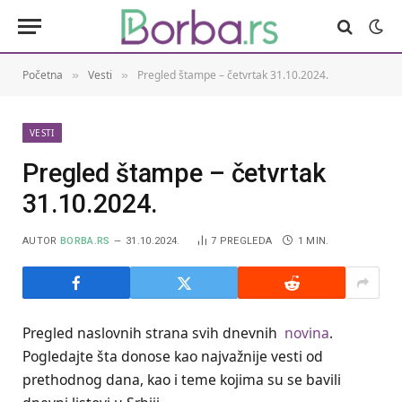
Početna
Vesti
Pregled štampe – četvrtak 31.10.2024.
»
»
VESTI
Pregled štampe – četvrtak
31.10.2024.
AUTOR
BORBA.RS
31.10.2024.
7
PREGLEDA
1 MIN.
Pregled naslovnih strana svih dnevnih
novina
.
Pogledajte šta donose kao najvažnije vesti od
prethodnog dana, kao i teme kojima su se bavili