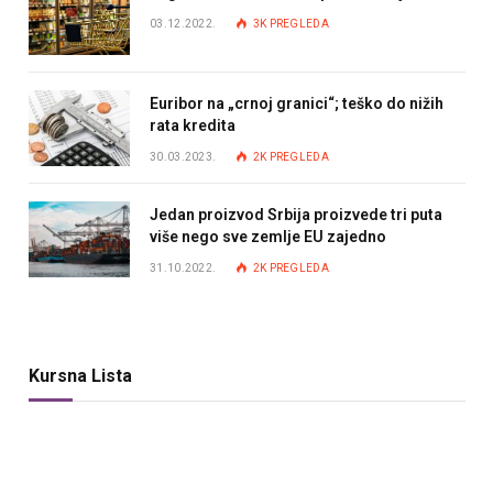
03.12.2022.
3K
PREGLEDA
Euribor na „crnoj granici“; teško do nižih
rata kredita
30.03.2023.
2K
PREGLEDA
Jedan proizvod Srbija proizvede tri puta
više nego sve zemlje EU zajedno
31.10.2022.
2K
PREGLEDA
Kursna Lista