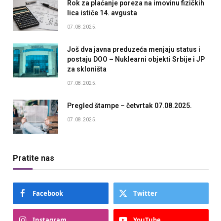
Rok za plaćanje poreza na imovinu fizičkih
lica ističe 14. avgusta
07.08.2025.
Još dva javna preduzeća menjaju status i
postaju DOO – Nuklearni objekti Srbije i JP
za skloništa
07.08.2025.
Pregled štampe – četvrtak 07.08.2025.
07.08.2025.
Pratite nas
Facebook
Twitter
Instagram
YouTube