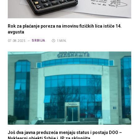
Rok za plaćanje poreza na imovinu fizičkih lica ističe 14.
avgusta
SRBIJA
07.08.2025.
1 MIN.
Još dva javna preduzeća menjaju status i postaju DOO –
Nuklearni objekti Srbije i JP za skloništa