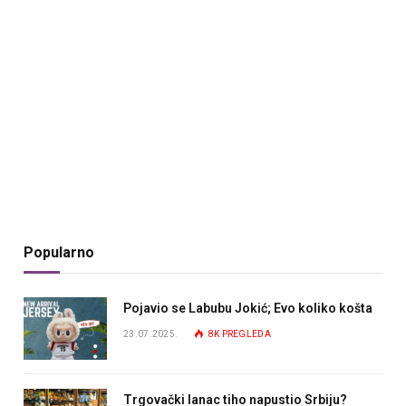
Popularno
Pojavio se Labubu Jokić; Evo koliko košta
23.07.2025.
8K
PREGLEDA
Trgovački lanac tiho napustio Srbiju?