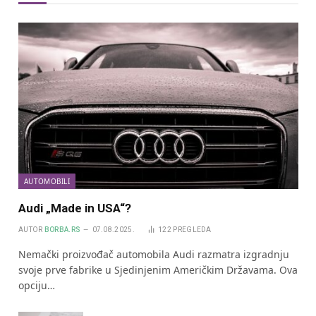
AUTOMOBILI
Audi „Made in USA“?
AUTOR
BORBA.RS
07.08.2025.
122
PREGLEDA
Nemački proizvođač automobila Audi razmatra izgradnju
svoje prve fabrike u Sjedinjenim Američkim Državama. Ova
opciju…