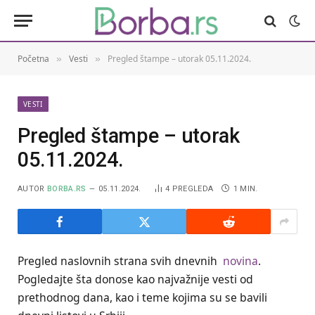
Početna
Vesti
Pregled štampe – utorak 05.11.2024.
»
»
VESTI
Pregled štampe – utorak
05.11.2024.
AUTOR
BORBA.RS
05.11.2024.
4
PREGLEDA
1 MIN.
Pregled naslovnih strana svih dnevnih
novina
.
Pogledajte šta donose kao najvažnije vesti od
prethodnog dana, kao i teme kojima su se bavili