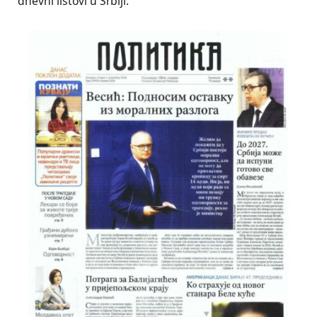
dnevni listovi u Srbiji.