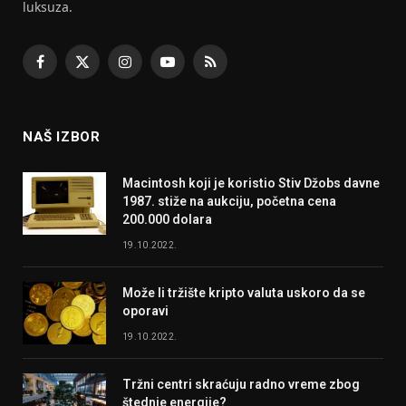
luksuza.
Facebook
X
Instagram
YouTube
RSS
(Twitter)
NAŠ IZBOR
Macintosh koji je koristio Stiv Džobs davne
1987. stiže na aukciju, početna cena
200.000 dolara
19.10.2022.
Može li tržište kripto valuta uskoro da se
oporavi
19.10.2022.
Tržni centri skraćuju radno vreme zbog
štednje energije?