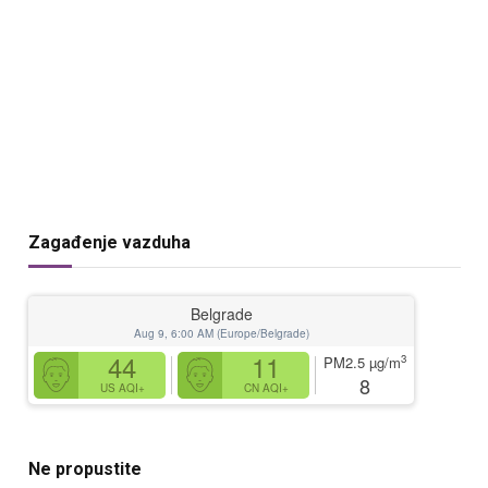
Zagađenje vazduha
Belgrade
Aug 9, 6:00 AM (Europe/Belgrade)
44
11
3
PM2.5
µg/m
8
US AQI+
CN AQI+
Ne propustite