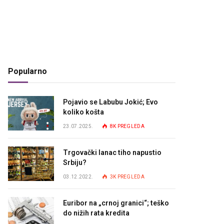
Popularno
Pojavio se Labubu Jokić; Evo
koliko košta
23.07.2025.
8K
PREGLEDA
Trgovački lanac tiho napustio
Srbiju?
03.12.2022.
3K
PREGLEDA
Euribor na „crnoj granici“; teško
do nižih rata kredita