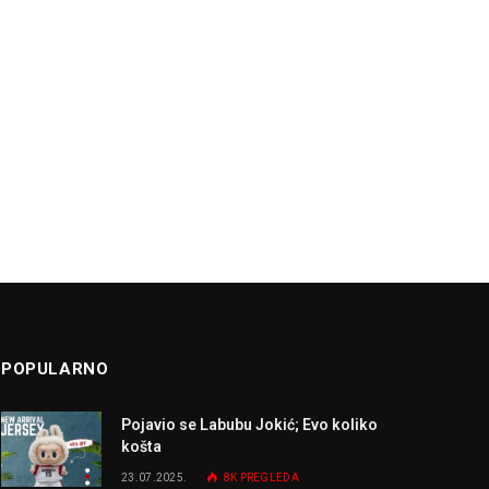
POPULARNO
Pojavio se Labubu Jokić; Evo koliko
košta
23.07.2025.
8K
PREGLEDA