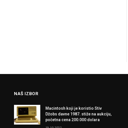
NAŠ IZBOR
Macintosh koji je koristio Stiv
Džobs davne 1987. stiže na aukciju,
početna cena 200.000 dolara
19.10.2022.