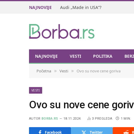
NAJNOVIJE
Audi „Made in USA“?
NAJNOVIJE
VESTI
POLITIKA
BER
Početna
Vesti
Ovo su nove cene goriva
»
»
VESTI
Ovo su nove cene gori
AUTOR
BORBA.RS
18.11.2024.
3
PREGLEDA
1 MIN.
Facebook
Twitter
R