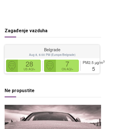
Zagađenje vazduha
Belgrade
Aug 8, 6:00 PM (Europe/Belgrade)
28
7
3
PM2.5
µg/m
5
US AQI+
CN AQI+
Ne propustite