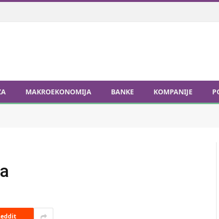
ZA
MAKROEKONOMIJA
BANKE
KOMPANIJE
P
va
eddit