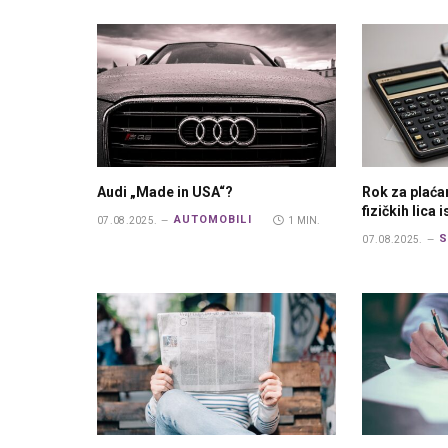
Audi „Made in USA“?
Rok za plaća
fizičkih lica 
AUTOMOBILI
07.08.2025.
1 MIN.
S
07.08.2025.