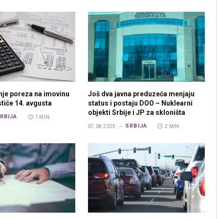
nje poreza na imovinu
Još dva javna preduzeća menjaju
ističe 14. avgusta
status i postaju DOO – Nuklearni
objekti Srbije i JP za skloništa
RBIJA
1 MIN.
SRBIJA
07.08.2025.
2 MIN.