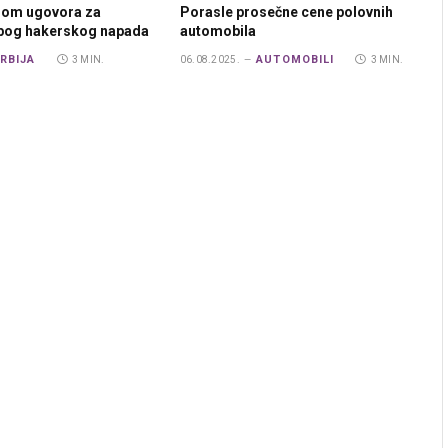
rom ugovora za
Porasle prosečne cene polovnih
zbog hakerskog napada
automobila
RBIJA
AUTOMOBILI
3 MIN.
06.08.2025.
3 MIN.