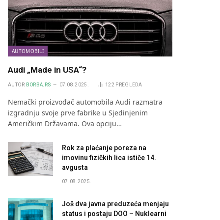
AUTOMOBILI
Audi „Made in USA“?
AUTOR
BORBA.RS
07.08.2025.
122
PREGLEDA
Nemački proizvođač automobila Audi razmatra
izgradnju svoje prve fabrike u Sjedinjenim
Američkim Državama. Ova opciju…
Rok za plaćanje poreza na
imovinu fizičkih lica ističe 14.
avgusta
07.08.2025.
Još dva javna preduzeća menjaju
status i postaju DOO – Nuklearni