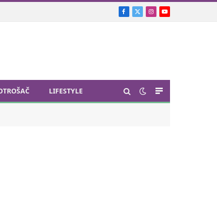
Facebook
X
Instagram
YouTube
(Twitter)
OTROŠAČ
LIFESTYLE