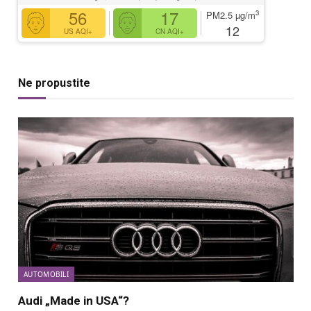
56
17
3
PM2.5
µg/m
12
US AQI+
CN AQI+
Ne propustite
AUTOMOBILI
Audi „Made in USA“?