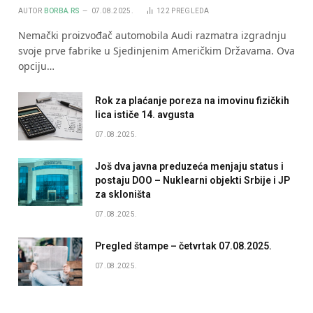
AUTOR
BORBA.RS
07.08.2025.
122
PREGLEDA
Nemački proizvođač automobila Audi razmatra izgradnju
svoje prve fabrike u Sjedinjenim Američkim Državama. Ova
opciju…
Rok za plaćanje poreza na imovinu fizičkih
lica ističe 14. avgusta
07.08.2025.
Još dva javna preduzeća menjaju status i
postaju DOO – Nuklearni objekti Srbije i JP
za skloništa
07.08.2025.
Pregled štampe – četvrtak 07.08.2025.
07.08.2025.