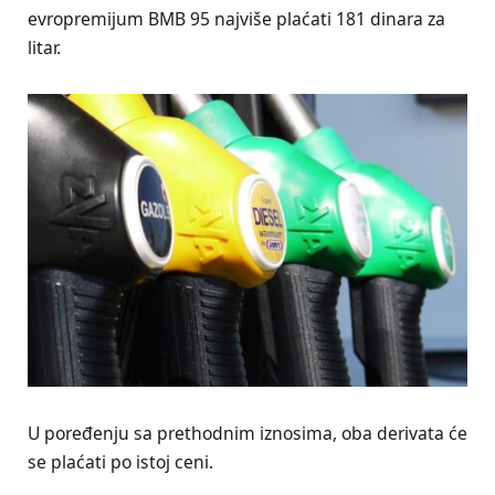
evropremijum BMB 95 najviše plaćati 181 dinara za
litar.
U poređenju sa prethodnim iznosima, oba derivata će
se plaćati po istoj ceni.