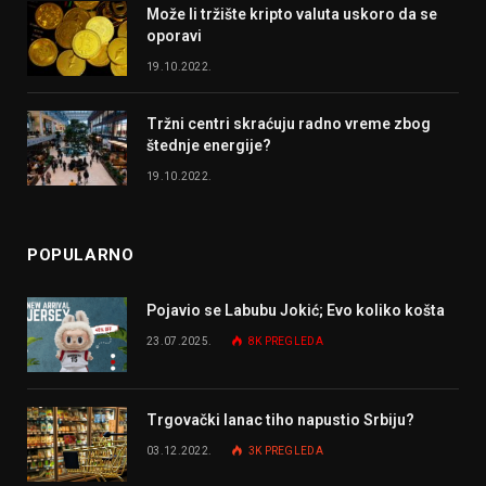
Može li tržište kripto valuta uskoro da se
oporavi
19.10.2022.
Tržni centri skraćuju radno vreme zbog
štednje energije?
19.10.2022.
POPULARNO
Pojavio se Labubu Jokić; Evo koliko košta
23.07.2025.
8K
PREGLEDA
Trgovački lanac tiho napustio Srbiju?
03.12.2022.
3K
PREGLEDA