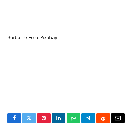
Borba.rs/ Foto: Pixabay
Facebook
Twitter
Pinterest
LinkedIn
WhatsApp
Telegram
Reddit
Email