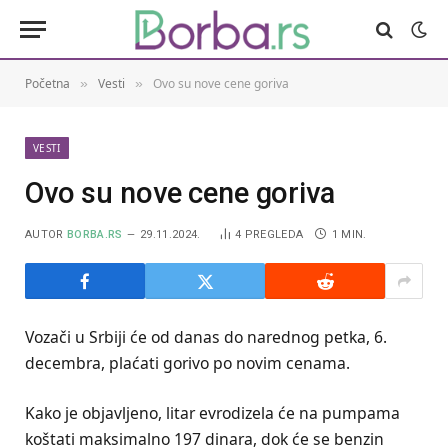
Početna
Vesti
Ovo su nove cene goriva
»
»
VESTI
Ovo su nove cene goriva
AUTOR
BORBA.RS
29.11.2024.
4
PREGLEDA
1 MIN.
Vozači u Srbiji će od danas do narednog petka, 6.
decembra, plaćati gorivo po novim cenama.
Kako je objavljeno, litar evrodizela će na pumpama
koštati maksimalno 197 dinara, dok će se benzin