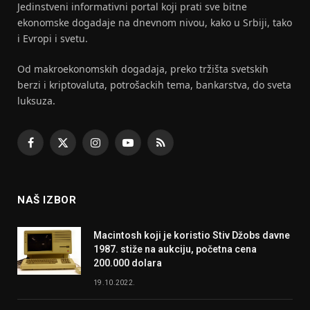
Jedinstveni informativni portal koji prati sve bitne
ekonomske dogadaje na dnevnom nivou, kako u Srbiji, tako
i Evropi i svetu.
Od makroekonomskih dogadaja, preko tržišta svetskih
berzi i kriptovaluta, potrošackih tema, bankarstva, do sveta
luksuza.
Facebook
X
Instagram
YouTube
RSS
(Twitter)
NAŠ IZBOR
Macintosh koji je koristio Stiv Džobs davne
1987. stiže na aukciju, početna cena
200.000 dolara
19.10.2022.