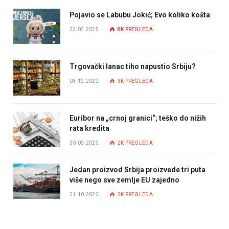
Pojavio se Labubu Jokić; Evo koliko košta
23.07.2025.
8K
PREGLEDA
Trgovački lanac tiho napustio Srbiju?
03.12.2022.
3K
PREGLEDA
Euribor na „crnoj granici“; teško do nižih
rata kredita
30.03.2023.
2K
PREGLEDA
Jedan proizvod Srbija proizvede tri puta
više nego sve zemlje EU zajedno
31.10.2022.
2K
PREGLEDA