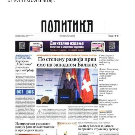
dnevni listovi u Srbiji.