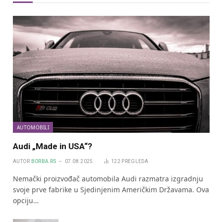
AUTOMOBILI
Audi „Made in USA“?
AUTOR
BORBA.RS
07.08.2025.
122
PREGLEDA
Nemački proizvođač automobila Audi razmatra izgradnju
svoje prve fabrike u Sjedinjenim Američkim Državama. Ova
opciju…