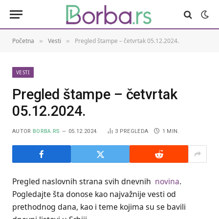
Početna
Vesti
Pregled štampe – četvrtak 05.12.2024.
»
»
VESTI
Pregled štampe – četvrtak
05.12.2024.
AUTOR
BORBA.RS
05.12.2024.
3
PREGLEDA
1 MIN.
Pregled naslovnih strana svih dnevnih
novina
.
Pogledajte šta donose kao najvažnije vesti od
prethodnog dana, kao i teme kojima su se bavili