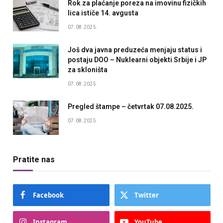
Rok za plaćanje poreza na imovinu fizičkih
lica ističe 14. avgusta
07.08.2025.
Još dva javna preduzeća menjaju status i
postaju DOO – Nuklearni objekti Srbije i JP
za skloništa
07.08.2025.
Pregled štampe – četvrtak 07.08.2025.
07.08.2025.
Pratite nas
Facebook
Twitter
Instagram
YouTube