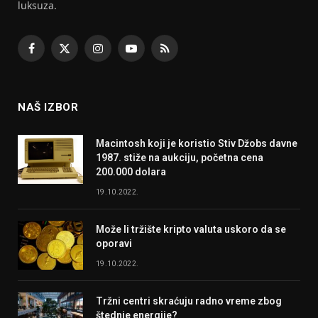
luksuza.
Facebook
X
Instagram
YouTube
RSS
(Twitter)
NAŠ IZBOR
Macintosh koji je koristio Stiv Džobs davne
1987. stiže na aukciju, početna cena
200.000 dolara
19.10.2022.
Može li tržište kripto valuta uskoro da se
oporavi
19.10.2022.
Tržni centri skraćuju radno vreme zbog
štednje energije?