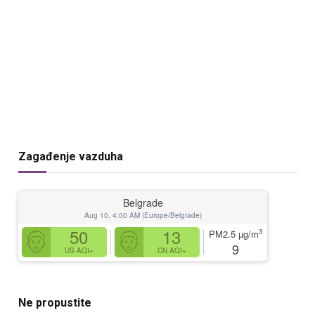
Zagađenje vazduha
Belgrade
Aug 10, 4:00 AM (Europe/Belgrade)
50
13
3
PM2.5
µg/m
9
US AQI+
CN AQI+
Ne propustite