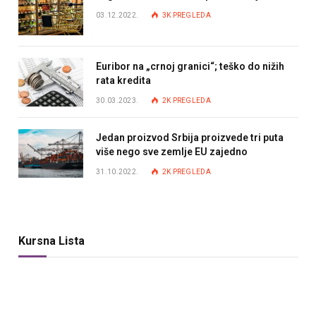
03.12.2022.
3K
PREGLEDA
Euribor na „crnoj granici“; teško do nižih
rata kredita
30.03.2023.
2K
PREGLEDA
Jedan proizvod Srbija proizvede tri puta
više nego sve zemlje EU zajedno
31.10.2022.
2K
PREGLEDA
Kursna Lista