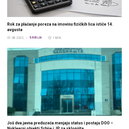
Rok za plaćanje poreza na imovinu fizičkih lica ističe 14.
avgusta
SRBIJA
07.08.2025.
1 MIN.
Još dva javna preduzeća menjaju status i postaju DOO –
Nuklearni objekti Srbije i JP za skloništa