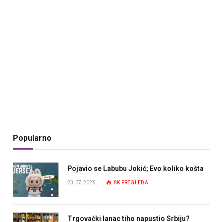
Popularno
Pojavio se Labubu Jokić; Evo koliko košta
23.07.2025.
8K
PREGLEDA
Trgovački lanac tiho napustio Srbiju?