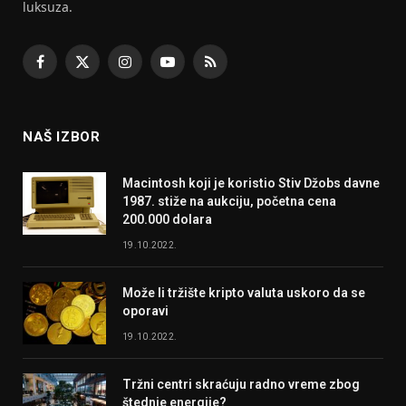
luksuza.
Facebook
X
Instagram
YouTube
RSS
(Twitter)
NAŠ IZBOR
Macintosh koji je koristio Stiv Džobs davne
1987. stiže na aukciju, početna cena
200.000 dolara
19.10.2022.
Može li tržište kripto valuta uskoro da se
oporavi
19.10.2022.
Tržni centri skraćuju radno vreme zbog
štednje energije?