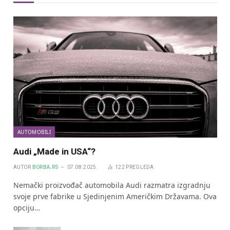
AUTOMOBILI
Audi „Made in USA“?
AUTOR
BORBA.RS
07.08.2025.
122
PREGLEDA
Nemački proizvođač automobila Audi razmatra izgradnju
svoje prve fabrike u Sjedinjenim Američkim Državama. Ova
opciju…