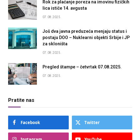
Rok za plaćanje poreza na imovinu fizičkih
lica ističe 14. avgusta
07.08.2025.
Još dva javna preduzeća menjaju status i
postaju DOO – Nuklearni objekti Srbije i JP
za skloništa
07.08.2025.
Pregled štampe – četvrtak 07.08.2025.
07.08.2025.
Pratite nas
Facebook
Twitter
Instagram
YouTube