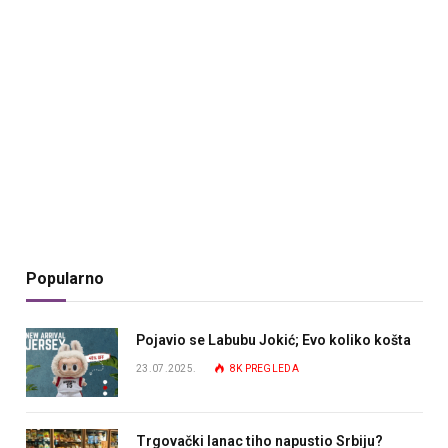
Popularno
Pojavio se Labubu Jokić; Evo koliko košta
23.07.2025.
8K
PREGLEDA
Trgovački lanac tiho napustio Srbiju?