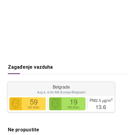
Zagađenje vazduha
Belgrade
Aug 6, 6:00 AM (Europe/Belgrade)
59
19
3
PM2.5
µg/m
13.6
US AQI+
CN AQI+
Ne propustite