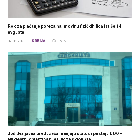
Rok za plaćanje poreza na imovinu fizičkih lica ističe 14.
avgusta
SRBIJA
07.08.2025.
1 MIN.
Još dva javna preduzeća menjaju status i postaju DOO –
Nuklearni objekti Srbije i JP za skloništa