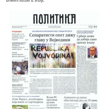
dnevni listovi u Srbiji.