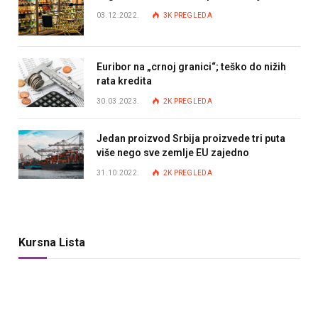
03.12.2022.
3K
PREGLEDA
Euribor na „crnoj granici“; teško do nižih
rata kredita
30.03.2023.
2K
PREGLEDA
Jedan proizvod Srbija proizvede tri puta
više nego sve zemlje EU zajedno
31.10.2022.
2K
PREGLEDA
Kursna Lista