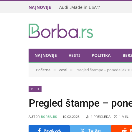
NAJNOVIJE
Audi „Made in USA“?
NAJNOVIJE
VESTI
POLITIKA
BER
Početna
Vesti
Pregled štampe – ponedeljak 10.
»
»
VESTI
Pregled štampe – pone
AUTOR
BORBA.RS
10.02.2025.
4
PREGLEDA
1 MIN.
Facebook
Twitter
R