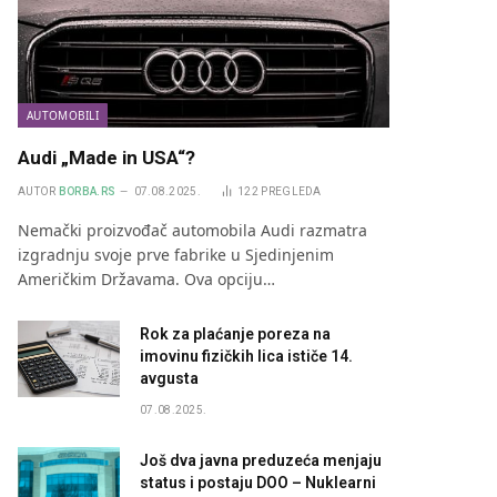
AUTOMOBILI
Audi „Made in USA“?
AUTOR
BORBA.RS
07.08.2025.
122
PREGLEDA
Nemački proizvođač automobila Audi razmatra
izgradnju svoje prve fabrike u Sjedinjenim
Američkim Državama. Ova opciju…
Rok za plaćanje poreza na
imovinu fizičkih lica ističe 14.
avgusta
07.08.2025.
Još dva javna preduzeća menjaju
status i postaju DOO – Nuklearni