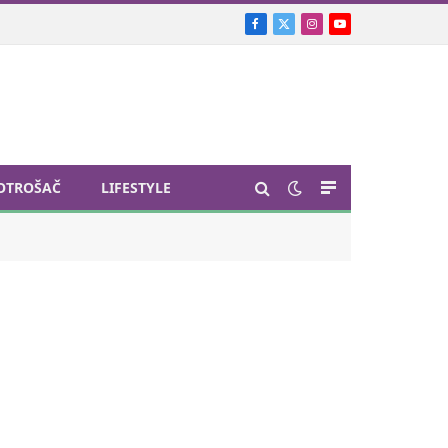
Facebook
X
Instagram
YouTube
(Twitter)
OTROŠAČ
LIFESTYLE