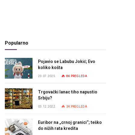
Popularno
Pojavio se Labubu Jokić; Evo
koliko košta
23.07.2025.
8K
PREGLEDA
Trgovački lanac tiho napustio
Srbiju?
03.12.2022.
3K
PREGLEDA
Euribor na „crnoj granici“; teško
do nižih rata kredita