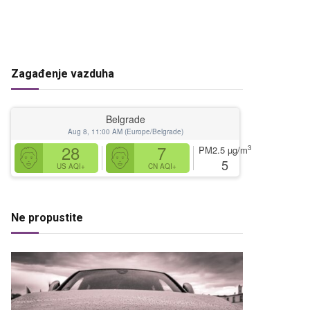
Zagađenje vazduha
Belgrade
Aug 8, 11:00 AM (Europe/Belgrade)
28
7
3
PM2.5
µg/m
5
US AQI+
CN AQI+
Ne propustite