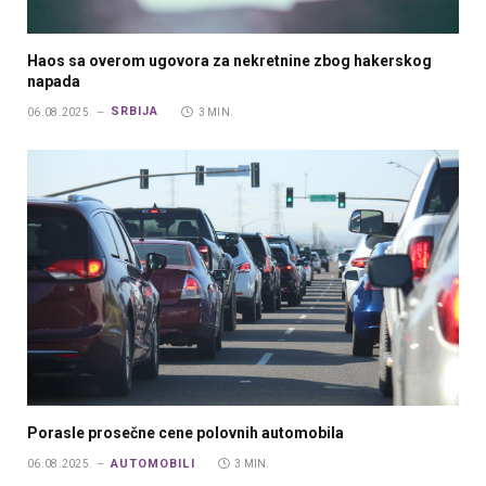
Haos sa overom ugovora za nekretnine zbog hakerskog
napada
SRBIJA
06.08.2025.
3 MIN.
Porasle prosečne cene polovnih automobila
AUTOMOBILI
06.08.2025.
3 MIN.