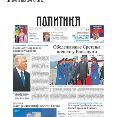
dnevni listovi u Srbiji.