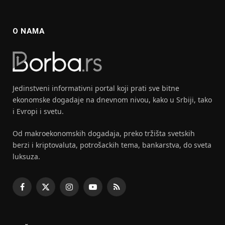
O NAMA
Jedinstveni informativni portal koji prati sve bitne
ekonomske dogadaje na dnevnom nivou, kako u Srbiji, tako
i Evropi i svetu.
Od makroekonomskih dogadaja, preko tržišta svetskih
berzi i kriptovaluta, potrošackih tema, bankarstva, do sveta
luksuza.
Facebook
X
Instagram
YouTube
RSS
(Twitter)