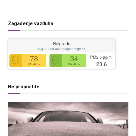
Zagađenje vazduha
Belgrade
Aug 7, 9:00 AM (Europe/Belgrade)
78
34
3
PM2.5
µg/m
23.6
US AQI+
CN AQI+
Ne propustite