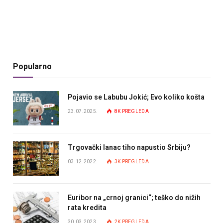
Popularno
Pojavio se Labubu Jokić; Evo koliko košta
23.07.2025.
8K
PREGLEDA
Trgovački lanac tiho napustio Srbiju?
03.12.2022.
3K
PREGLEDA
Euribor na „crnoj granici“; teško do nižih
rata kredita
30.03.2023.
2K
PREGLEDA