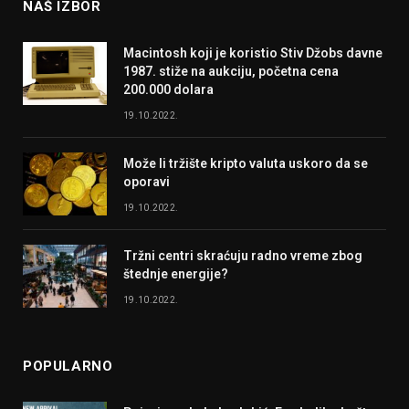
NAŠ IZBOR
Macintosh koji je koristio Stiv Džobs davne
1987. stiže na aukciju, početna cena
200.000 dolara
19.10.2022.
Može li tržište kripto valuta uskoro da se
oporavi
19.10.2022.
Tržni centri skraćuju radno vreme zbog
štednje energije?
19.10.2022.
POPULARNO