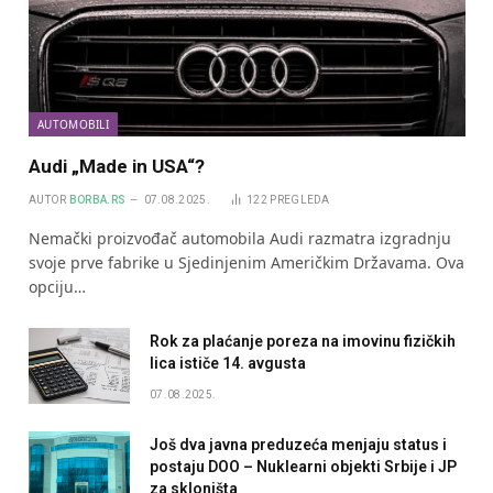
AUTOMOBILI
Audi „Made in USA“?
AUTOR
BORBA.RS
07.08.2025.
122
PREGLEDA
Nemački proizvođač automobila Audi razmatra izgradnju
svoje prve fabrike u Sjedinjenim Američkim Državama. Ova
opciju…
Rok za plaćanje poreza na imovinu fizičkih
lica ističe 14. avgusta
07.08.2025.
Još dva javna preduzeća menjaju status i
postaju DOO – Nuklearni objekti Srbije i JP
za skloništa