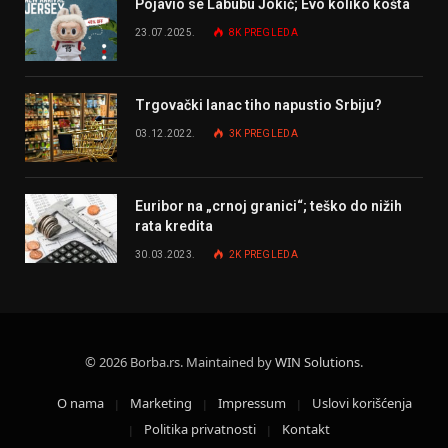
Pojavio se Labubu Jokić; Evo koliko košta
23.07.2025.
8K
PREGLEDA
Trgovački lanac tiho napustio Srbiju?
03.12.2022.
3K
PREGLEDA
Euribor na „crnoj granici“; teško do nižih
rata kredita
30.03.2023.
2K
PREGLEDA
© 2026 Borba.rs. Maintained by
WIN Solutions
.
O nama
Marketing
Impressum
Uslovi korišćenja
Politika privatnosti
Kontakt