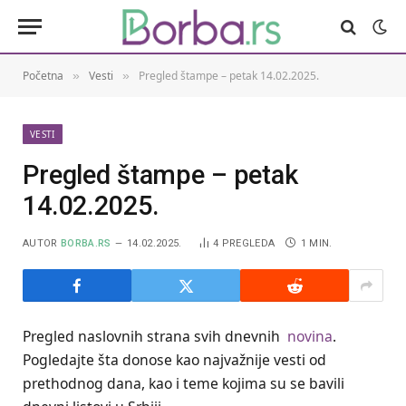
Početna
Vesti
Pregled štampe – petak 14.02.2025.
»
»
VESTI
Pregled štampe – petak
14.02.2025.
AUTOR
BORBA.RS
14.02.2025.
4
PREGLEDA
1 MIN.
Pregled naslovnih strana svih dnevnih
novina
.
Pogledajte šta donose kao najvažnije vesti od
prethodnog dana, kao i teme kojima su se bavili