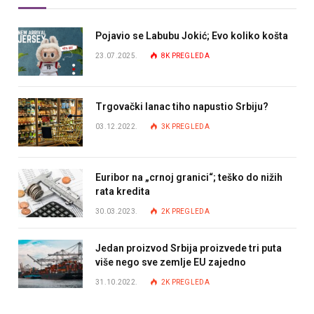
Pojavio se Labubu Jokić; Evo koliko košta
23.07.2025.
8K
PREGLEDA
Trgovački lanac tiho napustio Srbiju?
03.12.2022.
3K
PREGLEDA
Euribor na „crnoj granici“; teško do nižih
rata kredita
30.03.2023.
2K
PREGLEDA
Jedan proizvod Srbija proizvede tri puta
više nego sve zemlje EU zajedno
31.10.2022.
2K
PREGLEDA