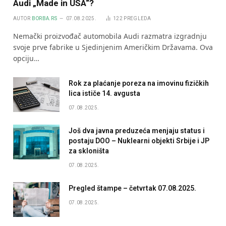
Audi „Made in USA“?
AUTOR
BORBA.RS
07.08.2025.
122
PREGLEDA
Nemački proizvođač automobila Audi razmatra izgradnju
svoje prve fabrike u Sjedinjenim Američkim Državama. Ova
opciju…
Rok za plaćanje poreza na imovinu fizičkih
lica ističe 14. avgusta
07.08.2025.
Još dva javna preduzeća menjaju status i
postaju DOO – Nuklearni objekti Srbije i JP
za skloništa
07.08.2025.
Pregled štampe – četvrtak 07.08.2025.
07.08.2025.