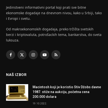
Jedinstveni informativni portal koji prati sve bitne
ekonomske dogadaje na dnevnom nivou, kako u Srbiji, tako
i Evropi i svetu.
Od makroekonomskih dogadaja, preko tržišta svetskih
berzi i kriptovaluta, potrošackih tema, bankarstva, do sveta
luksuza.
Facebook
X
Instagram
YouTube
RSS
(Twitter)
NAŠ IZBOR
Macintosh koji je koristio Stiv Džobs davne
1987. stiže na aukciju, početna cena
200.000 dolara
19.10.2022.