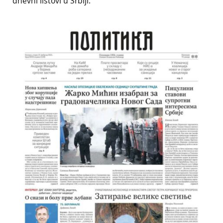
dnevni listovi u Srbiji.