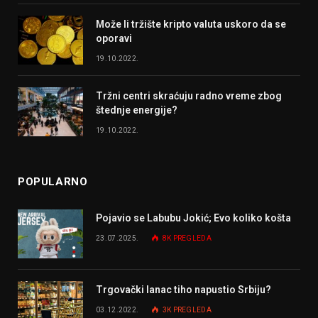
Može li tržište kripto valuta uskoro da se
oporavi
19.10.2022.
Tržni centri skraćuju radno vreme zbog
štednje energije?
19.10.2022.
POPULARNO
Pojavio se Labubu Jokić; Evo koliko košta
23.07.2025.
8K
PREGLEDA
Trgovački lanac tiho napustio Srbiju?
03.12.2022.
3K
PREGLEDA