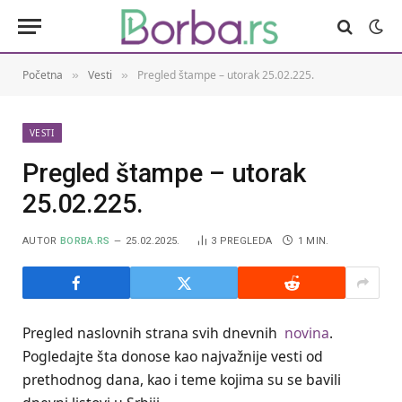
Početna
Vesti
Pregled štampe – utorak 25.02.225.
»
»
VESTI
Pregled štampe – utorak
25.02.225.
AUTOR
BORBA.RS
25.02.2025.
3
PREGLEDA
1 MIN.
Pregled naslovnih strana svih dnevnih
novina
.
Pogledajte šta donose kao najvažnije vesti od
prethodnog dana, kao i teme kojima su se bavili