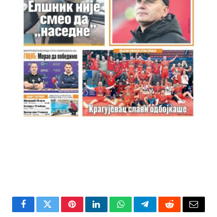
Facebook
Twitter
Pinterest
LinkedIn
WhatsApp
Telegram
Reddit
Email