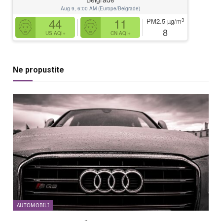
Aug 9, 6:00 AM (Europe/Belgrade)
44
11
3
PM2.5
µg/m
8
US AQI+
CN AQI+
Ne propustite
AUTOMOBILI