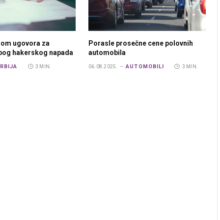
rom ugovora za
Porasle prosečne cene polovnih
zbog hakerskog napada
automobila
RBIJA
AUTOMOBILI
3 MIN.
06.08.2025.
3 MIN.