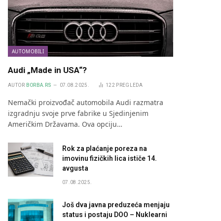
AUTOMOBILI
Audi „Made in USA“?
AUTOR
BORBA.RS
07.08.2025.
122
PREGLEDA
Nemački proizvođač automobila Audi razmatra
izgradnju svoje prve fabrike u Sjedinjenim
Američkim Državama. Ova opciju…
Rok za plaćanje poreza na
imovinu fizičkih lica ističe 14.
avgusta
07.08.2025.
Još dva javna preduzeća menjaju
status i postaju DOO – Nuklearni