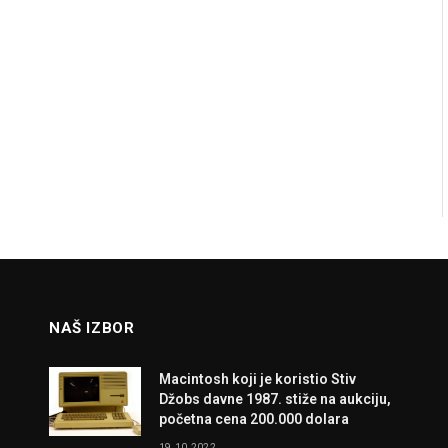
NAŠ IZBOR
Macintosh koji je koristio Stiv
Džobs davne 1987. stiže na aukciju,
početna cena 200.000 dolara
19.10.2022.