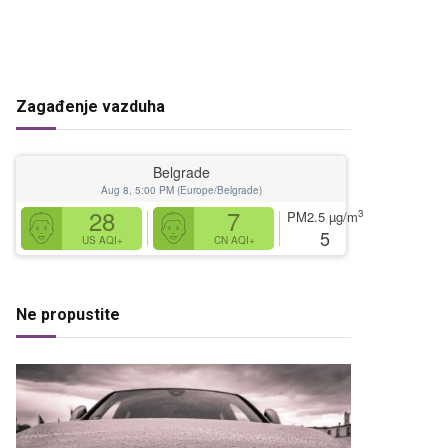
Zagađenje vazduha
Belgrade
Aug 8, 5:00 PM (Europe/Belgrade)
28
7
3
PM2.5
µg/m
5
US AQI+
CN AQI+
Ne propustite