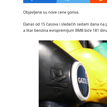
Objavljene su nove cene goriva.
Danas od 15 časova i sledećih sedam dana na pu
a litar benzina evropremijum BMB biće 181 dina