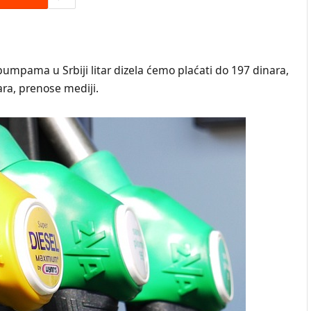
mpama u Srbiji litar dizela ćemo plaćati do 197 dinara,
ra, prenose mediji.