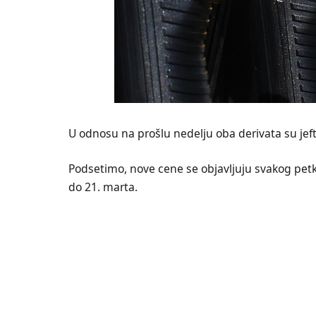
U odnosu na prošlu nedelju oba derivata su jeftin
Podsetimo, nove cene se objavljuju svakog pet
do 21. marta.