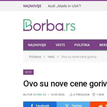
NAJNOVIJE
Audi „Made in USA“?
NAJNOVIJE
VESTI
POLITIKA
BER
Početna
Vesti
Ovo su nove cene goriva
»
»
VESTI
Ovo su nove cene gori
AUTOR
BORBA.RS
14.03.2025.
6
PREGLEDA
1 MIN.
Facebook
Twitter
R