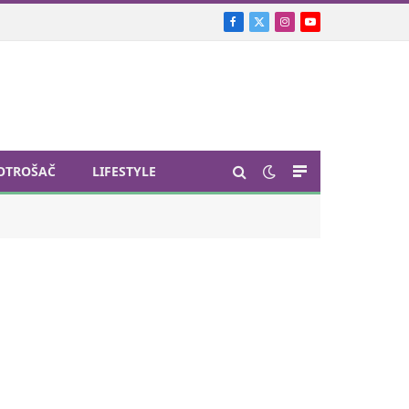
Facebook
X
Instagram
YouTube
(Twitter)
OTROŠAČ
LIFESTYLE