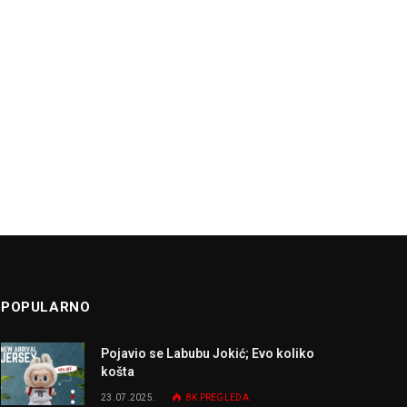
POPULARNO
Pojavio se Labubu Jokić; Evo koliko
košta
23.07.2025.
8K
PREGLEDA