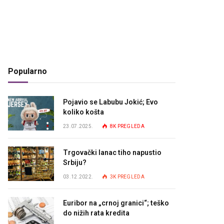
Popularno
Pojavio se Labubu Jokić; Evo
koliko košta
23.07.2025.
8K
PREGLEDA
Trgovački lanac tiho napustio
Srbiju?
03.12.2022.
3K
PREGLEDA
Euribor na „crnoj granici“; teško
do nižih rata kredita