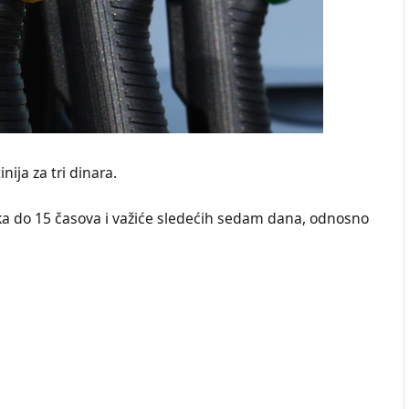
ija za tri dinara.
ka do 15 časova i važiće sledećih sedam dana, odnosno