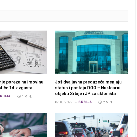
nje poreza na imovinu
Još dva javna preduzeća menjaju
ističe 14. avgusta
status i postaju DOO – Nuklearni
objekti Srbije i JP za skloništa
RBIJA
1 MIN.
SRBIJA
07.08.2025.
2 MIN.