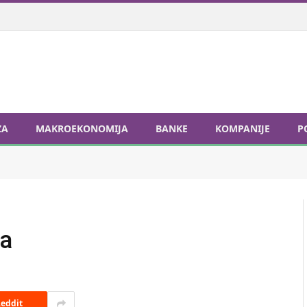
ZA
MAKROEKONOMIJA
BANKE
KOMPANIJE
P
va
eddit