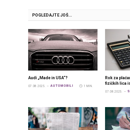
POGLEDAJTE JOŠ...
Audi „Made in USA“?
Rok za plaća
fizičkih lica 
AUTOMOBILI
07.08.2025.
1 MIN.
S
07.08.2025.