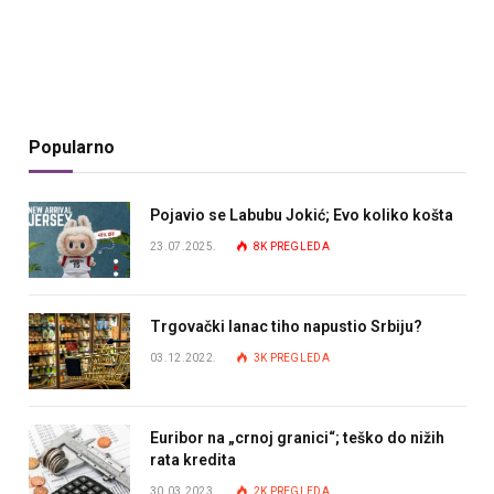
Popularno
Pojavio se Labubu Jokić; Evo koliko košta
23.07.2025.
8K
PREGLEDA
Trgovački lanac tiho napustio Srbiju?
03.12.2022.
3K
PREGLEDA
Euribor na „crnoj granici“; teško do nižih
rata kredita
30.03.2023.
2K
PREGLEDA