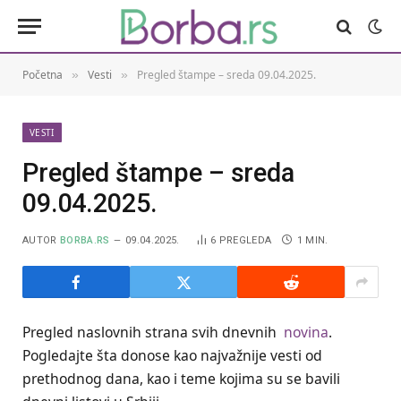
Početna
Vesti
Pregled štampe – sreda 09.04.2025.
»
»
VESTI
Pregled štampe – sreda
09.04.2025.
AUTOR
BORBA.RS
09.04.2025.
6
PREGLEDA
1 MIN.
Pregled naslovnih strana svih dnevnih
novina
.
Pogledajte šta donose kao najvažnije vesti od
prethodnog dana, kao i teme kojima su se bavili