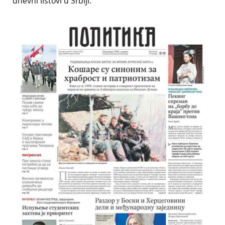
dnevni listovi u Srbiji.