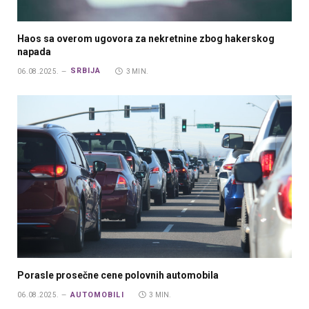
Haos sa overom ugovora za nekretnine zbog hakerskog
napada
SRBIJA
06.08.2025.
3 MIN.
Porasle prosečne cene polovnih automobila
AUTOMOBILI
06.08.2025.
3 MIN.