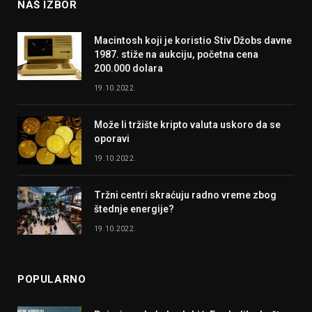
NAŠ IZBOR
Macintosh koji je koristio Stiv Džobs davne
1987. stiže na aukciju, početna cena
200.000 dolara
19.10.2022.
Može li tržište kripto valuta uskoro da se
oporavi
19.10.2022.
Tržni centri skraćuju radno vreme zbog
štednje energije?
19.10.2022.
POPULARNO