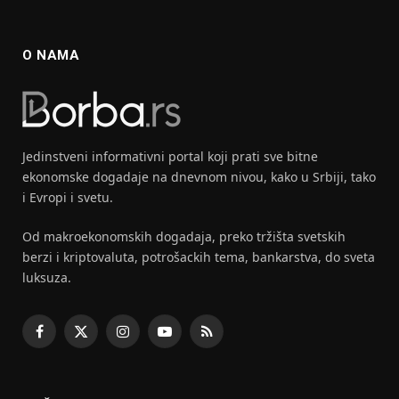
O NAMA
Jedinstveni informativni portal koji prati sve bitne
ekonomske dogadaje na dnevnom nivou, kako u Srbiji, tako
i Evropi i svetu.
Od makroekonomskih dogadaja, preko tržišta svetskih
berzi i kriptovaluta, potrošackih tema, bankarstva, do sveta
luksuza.
Facebook
X
Instagram
YouTube
RSS
(Twitter)