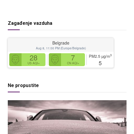
Zagađenje vazduha
Belgrade
Aug 8, 11:00 PM (Europe/Belgrade)
28
7
3
PM2.5
µg/m
5
US AQI+
CN AQI+
Ne propustite