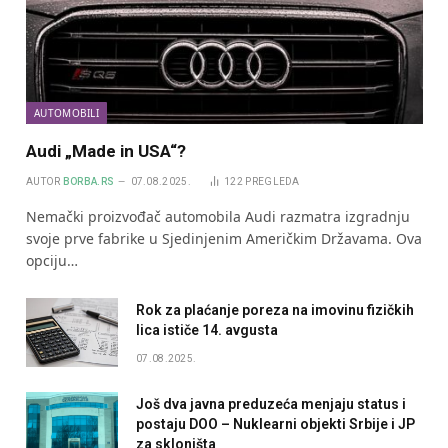
AUTOMOBILI
Audi „Made in USA“?
AUTOR
BORBA.RS
07.08.2025.
122
PREGLEDA
Nemački proizvođač automobila Audi razmatra izgradnju
svoje prve fabrike u Sjedinjenim Američkim Državama. Ova
opciju…
Rok za plaćanje poreza na imovinu fizičkih
lica ističe 14. avgusta
07.08.2025.
Još dva javna preduzeća menjaju status i
postaju DOO – Nuklearni objekti Srbije i JP
za skloništa