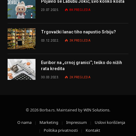
Pojavio se Labubu Jokić; Evo koliko košta
23.07.2025.
8K
PREGLEDA
Trgovački lanac tiho napustio Srbiju?
03.12.2022.
3K
PREGLEDA
Euribor na „crnoj granici“; teško do nižih
rata kredita
30.03.2023.
2K
PREGLEDA
© 2026 Borba.rs. Maintained by
WIN Solutions
.
O nama
Marketing
Impressum
Uslovi korišćenja
Politika privatnosti
Kontakt