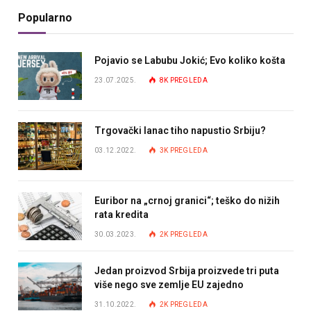
Popularno
Pojavio se Labubu Jokić; Evo koliko košta
23.07.2025.
8K
PREGLEDA
Trgovački lanac tiho napustio Srbiju?
03.12.2022.
3K
PREGLEDA
Euribor na „crnoj granici“; teško do nižih
rata kredita
30.03.2023.
2K
PREGLEDA
Jedan proizvod Srbija proizvede tri puta
više nego sve zemlje EU zajedno
31.10.2022.
2K
PREGLEDA