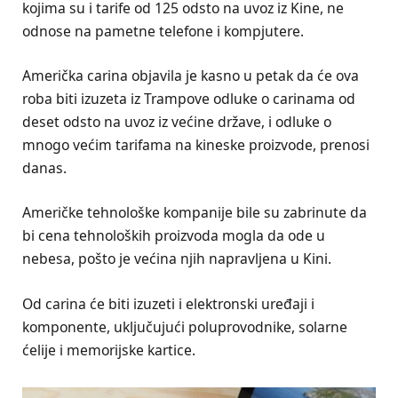
kojima su i tarife od 125 odsto na uvoz iz Kine, ne
odnose na pametne telefone i kompjutere.
Američka carina objavila je kasno u petak da će ova
roba biti izuzeta iz Trampove odluke o carinama od
deset odsto na uvoz iz većine države, i odluke o
mnogo većim tarifama na kineske proizvode, prenosi
danas.
Američke tehnološke kompanije bile su zabrinute da
bi cena tehnoloških proizvoda mogla da ode u
nebesa, pošto je većina njih napravljena u Kini.
Od carina će biti izuzeti i elektronski uređaji i
komponente, uključujući poluprovodnike, solarne
ćelije i memorijske kartice.