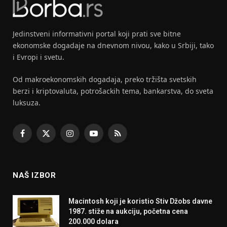
Jedinstveni informativni portal koji prati sve bitne
ekonomske dogadaje na dnevnom nivou, kako u Srbiji, tako
i Evropi i svetu.
Od makroekonomskih dogadaja, preko tržišta svetskih
berzi i kriptovaluta, potrošackih tema, bankarstva, do sveta
luksuza.
Facebook
X
Instagram
YouTube
RSS
(Twitter)
NAŠ IZBOR
Macintosh koji je koristio Stiv Džobs davne
1987. stiže na aukciju, početna cena
200.000 dolara