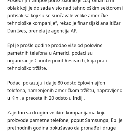
Poslednji Trampov potez sklonio je „ogroman crni
oblak koji je do sada visio nad tehnološkim sektorom i
pritisak sa koji su se suočavale velike američke
tehnološke kompanije“, rekao je finansijski analitičar
Dan Ives, prenela je agencija AP.
Epl je prošle godine prodao više od polovine
pametnih telefona u Americi, podaci su
organizacije Counterpoint Research, koja prati
tehnološko tržište.
Podaci pokazuju i da je 80 odsto Eplovih ajfon
telefona, namenjenih američkom tržištu, napravljeno
u Kini, a preostalih 20 odsto u Indiji.
Zajedno sa drugim velikim kompanijama koje
proizvode pametne telefone, poput Samsunga, Epl je
prethodnih godina pokušavao da pronađe i druge