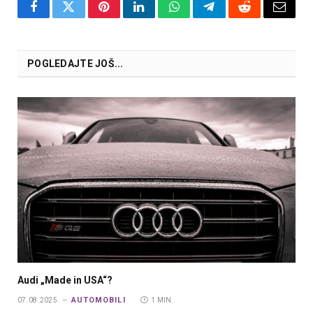
Facebook
Twitter
Pinterest
LinkedIn
WhatsApp
Telegram
Reddit
Email
POGLEDAJTE JOŠ...
Audi „Made in USA“?
AUTOMOBILI
07.08.2025.
1 MIN.