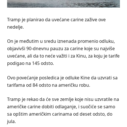
Tramp je planirao da uvećane carine zažive ove
nedelje.
On je međutim u sredu iznenada promenio odluku,
objavivši 90-dnevnu pauzu za carine koje su najviše
uvećane, ali da to neće važiti i za Kinu, za koju je tarife
podigao na 145 odsto.
Ovo povećanje posledica je odluke Kine da uzvrati sa
tarifama od 84 odsto na američku robu.
Tramp je rekao da će sve zemlje koje nisu uzvratile na
američke carine dobiti odlaganje, i suočiće se samo
sa opštim američkim carinama od deset odsto, do
jula.