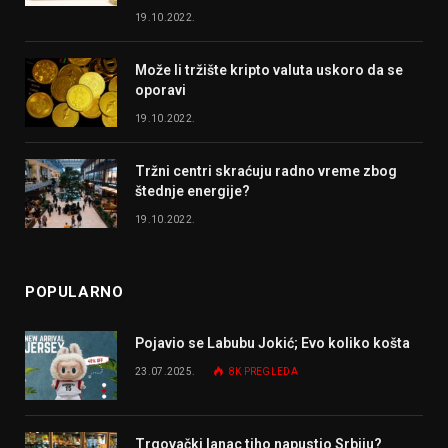
19.10.2022.
Može li tržište kripto valuta uskoro da se
oporavi
19.10.2022.
Tržni centri skraćuju radno vreme zbog
štednje energije?
19.10.2022.
POPULARNO
Pojavio se Labubu Jokić; Evo koliko košta
23.07.2025.
8K
PREGLEDA
Trgovački lanac tiho napustio Srbiju?