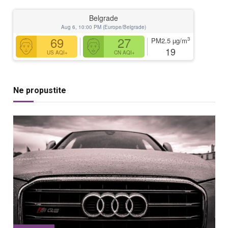
Belgrade
Aug 6, 10:00 PM (Europe/Belgrade)
69
27
3
PM2.5
µg/m
19
US AQI+
CN AQI+
Ne propustite