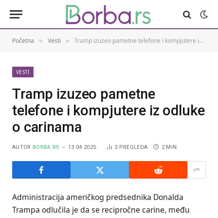
Početna
Vesti
Tramp izuzeo pametne telefone i kompjutere iz odluke o carinama
»
»
VESTI
Tramp izuzeo pametne
telefone i kompjutere iz odluke
o carinama
AUTOR
BORBA.RS
13.04.2025.
3
PREGLEDA
2 MIN.
Administracija američkog predsednika Donalda
Trampa odlučila je da se recipročne carine, među