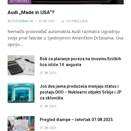
AUTOMOBILI
Audi „Made in USA“?
AUTOR
BORBA.RS
07.08.2025.
122
PREGLEDA
Nemački proizvođač automobila Audi razmatra izgradnju
svoje prve fabrike u Sjedinjenim Američkim Državama. Ova
opciju…
Rok za plaćanje poreza na imovinu fizičkih
lica ističe 14. avgusta
07.08.2025.
Još dva javna preduzeća menjaju status i
postaju DOO – Nuklearni objekti Srbije i JP
za skloništa
07.08.2025.
Pregled štampe – četvrtak 07.08.2025.
07.08.2025.