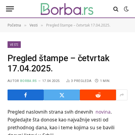
Početna
Vesti
Pregled štampe – četvrtak 17.04.2025.
»
»
VESTI
Pregled štampe – četvrtak
17.04.2025.
AUTOR
BORBA.RS
17.04.2025.
3
PREGLEDA
1 MIN.
Pregled naslovnih strana svih dnevnih
novina
.
Pogledajte šta donose kao najvažnije vesti od
prethodnog dana, kao i teme kojima su se bavili