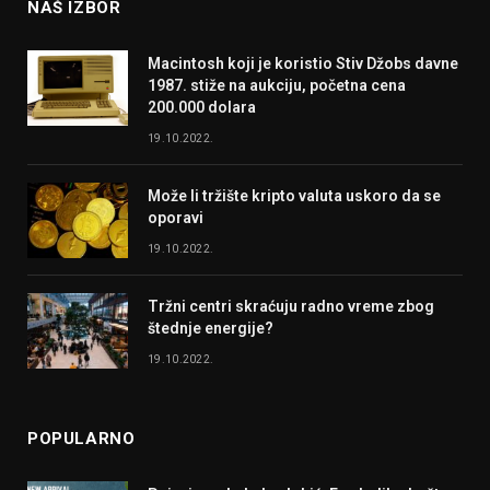
NAŠ IZBOR
Macintosh koji je koristio Stiv Džobs davne
1987. stiže na aukciju, početna cena
200.000 dolara
19.10.2022.
Može li tržište kripto valuta uskoro da se
oporavi
19.10.2022.
Tržni centri skraćuju radno vreme zbog
štednje energije?
19.10.2022.
POPULARNO