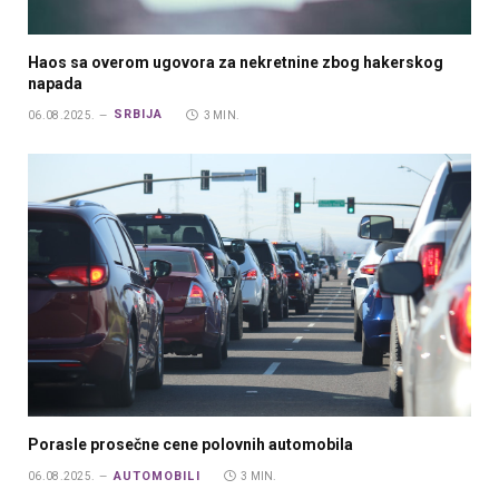
Haos sa overom ugovora za nekretnine zbog hakerskog
napada
SRBIJA
06.08.2025.
3 MIN.
Porasle prosečne cene polovnih automobila
AUTOMOBILI
06.08.2025.
3 MIN.