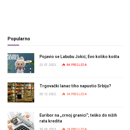
Popularno
Pojavio se Labubu Jokić; Evo koliko košta
23.07.2025.
8K
PREGLEDA
Trgovački lanac tiho napustio Srbiju?
03.12.2022.
3K
PREGLEDA
Euribor na „crnoj granici“; teško do nižih
rata kredita
30.03.2023.
2K
PREGLEDA