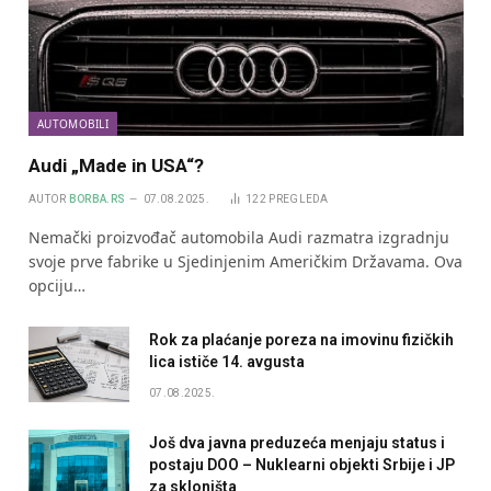
AUTOMOBILI
Audi „Made in USA“?
AUTOR
BORBA.RS
07.08.2025.
122
PREGLEDA
Nemački proizvođač automobila Audi razmatra izgradnju
svoje prve fabrike u Sjedinjenim Američkim Državama. Ova
opciju…
Rok za plaćanje poreza na imovinu fizičkih
lica ističe 14. avgusta
07.08.2025.
Još dva javna preduzeća menjaju status i
postaju DOO – Nuklearni objekti Srbije i JP
za skloništa