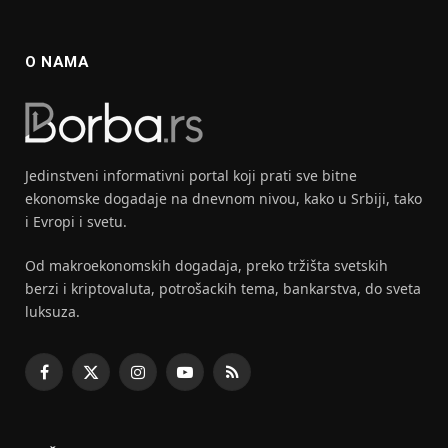
O NAMA
Jedinstveni informativni portal koji prati sve bitne
ekonomske dogadaje na dnevnom nivou, kako u Srbiji, tako
i Evropi i svetu.
Od makroekonomskih dogadaja, preko tržišta svetskih
berzi i kriptovaluta, potrošackih tema, bankarstva, do sveta
luksuza.
Facebook
X
Instagram
YouTube
RSS
(Twitter)