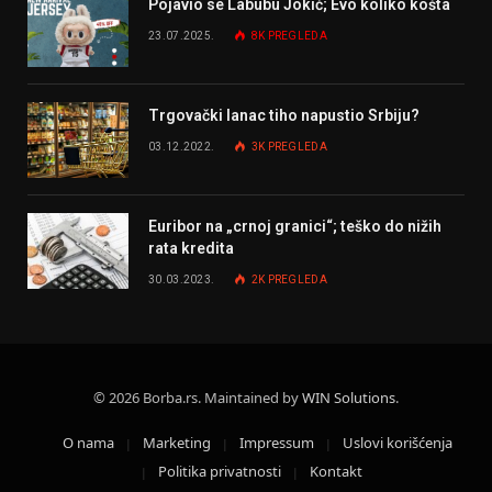
Pojavio se Labubu Jokić; Evo koliko košta
23.07.2025.
8K
PREGLEDA
Trgovački lanac tiho napustio Srbiju?
03.12.2022.
3K
PREGLEDA
Euribor na „crnoj granici“; teško do nižih
rata kredita
30.03.2023.
2K
PREGLEDA
© 2026 Borba.rs. Maintained by
WIN Solutions
.
O nama
Marketing
Impressum
Uslovi korišćenja
Politika privatnosti
Kontakt