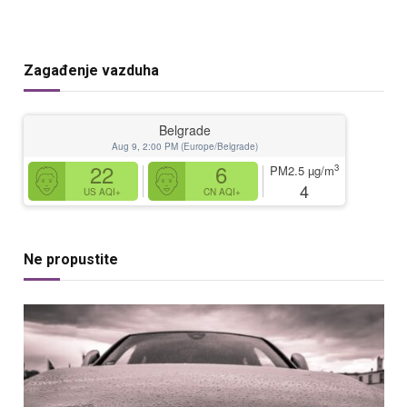
Zagađenje vazduha
Belgrade
Aug 9, 2:00 PM (Europe/Belgrade)
22
6
3
PM2.5
µg/m
4
US AQI+
CN AQI+
Ne propustite