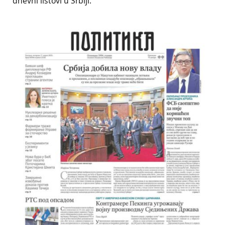
dnevni listovi u Srbiji.