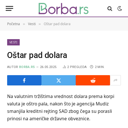
Početna
Vesti
Oštar pad dolara
»
»
VESTI
Oštar pad dolara
AUTOR
BORBA.RS
26.05.2025.
2
PREGLEDA
2 MIN.
Na valutnim tržištima vrednost dolara prema korpi
valuta je oštro pala, nakon što je agencija Mudiz
smanjila kreditni rejting SAD zbog čega su porasli
prinosi na američke državne obveznice.