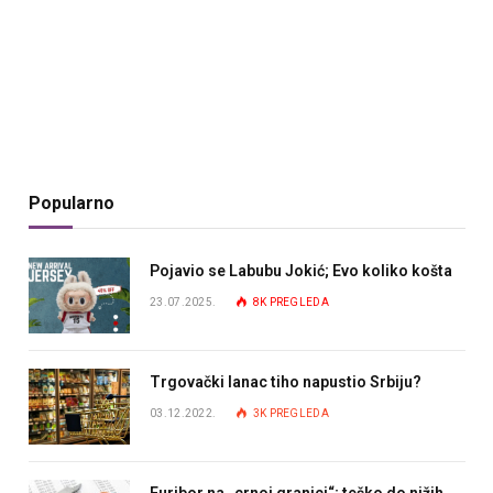
Popularno
Pojavio se Labubu Jokić; Evo koliko košta
23.07.2025.
8K
PREGLEDA
Trgovački lanac tiho napustio Srbiju?
03.12.2022.
3K
PREGLEDA
Euribor na „crnoj granici“; teško do nižih