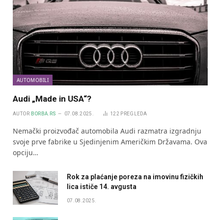
AUTOMOBILI
Audi „Made in USA“?
AUTOR
BORBA.RS
07.08.2025.
122
PREGLEDA
Nemački proizvođač automobila Audi razmatra izgradnju
svoje prve fabrike u Sjedinjenim Američkim Državama. Ova
opciju…
Rok za plaćanje poreza na imovinu fizičkih
lica ističe 14. avgusta
07.08.2025.