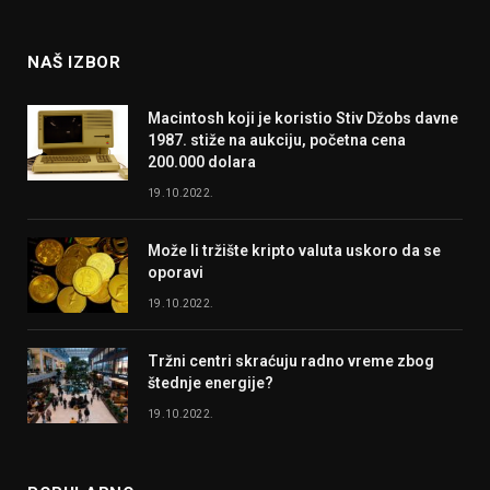
(Twitter)
NAŠ IZBOR
Macintosh koji je koristio Stiv Džobs davne
1987. stiže na aukciju, početna cena
200.000 dolara
19.10.2022.
Može li tržište kripto valuta uskoro da se
oporavi
19.10.2022.
Tržni centri skraćuju radno vreme zbog
štednje energije?
19.10.2022.