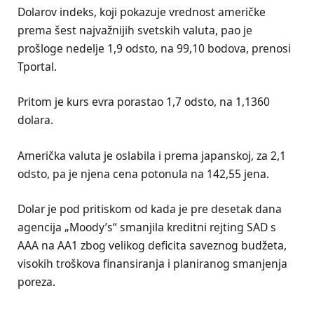
Dolarov indeks, koji pokazuje vrednost američke
prema šest najvažnijih svetskih valuta, pao je
prošloge nedelje 1,9 odsto, na 99,10 bodova, prenosi
Tportal.
Pritom je kurs evra porastao 1,7 odsto, na 1,1360
dolara.
Američka valuta je oslabila i prema japanskoj, za 2,1
odsto, pa je njena cena potonula na 142,55 jena.
Dolar je pod pritiskom od kada je pre desetak dana
agencija „Moody’s“ smanjila kreditni rejting SAD s
AAA na AA1 zbog velikog deficita saveznog budžeta,
visokih troškova finansiranja i planiranog smanjenja
poreza.