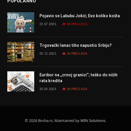
POPULARNO
Pojavio se Labubu Jokić; Evo koliko košta
23.07.2025.
8K
PREGLEDA
Trgovački lanac tiho napustio Srbiju?
03.12.2022.
3K
PREGLEDA
Euribor na „crnoj granici“; teško do nižih
rata kredita
30.03.2023.
2K
PREGLEDA
© 2026 Borba.rs. Maintained by
WIN Solutions
.