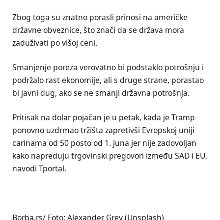
Zbog toga su znatno porasli prinosi na američke
državne obveznice, što znači da se država mora
zaduživati po višoj ceni.
Smanjenje poreza verovatno bi podstaklo potrošnju i
podržalo rast ekonomije, ali s druge strane, porastao
bi javni dug, ako se ne smanji državna potrošnja.
Pritisak na dolar pojačan je u petak, kada je Tramp
ponovno uzdrmao tržišta zapretivši Evropskoj uniji
carinama od 50 posto od 1. juna jer nije zadovoljan
kako napreduju trgovinski pregovori između SAD i EU,
navodi Tportal.
Borba.rs/ Foto: Alexander Grey (Unsplash)