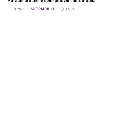
Porasle prosečne cene polovnih automobila
AUTOMOBILI
06.08.2025.
3 MIN.