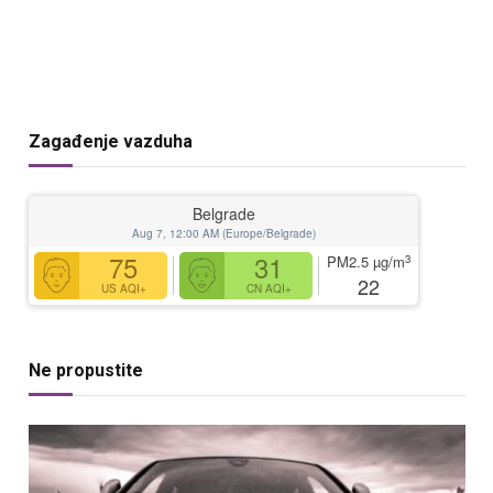
Zagađenje vazduha
Belgrade
Aug 7, 12:00 AM (Europe/Belgrade)
75
31
3
PM2.5
µg/m
22
US AQI+
CN AQI+
Ne propustite