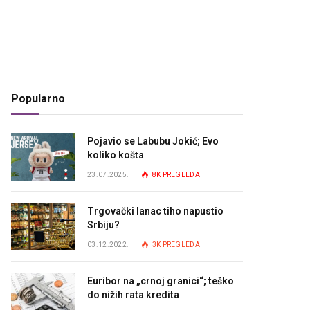
Popularno
Pojavio se Labubu Jokić; Evo
koliko košta
23.07.2025.
8K
PREGLEDA
Trgovački lanac tiho napustio
Srbiju?
03.12.2022.
3K
PREGLEDA
Euribor na „crnoj granici“; teško
do nižih rata kredita