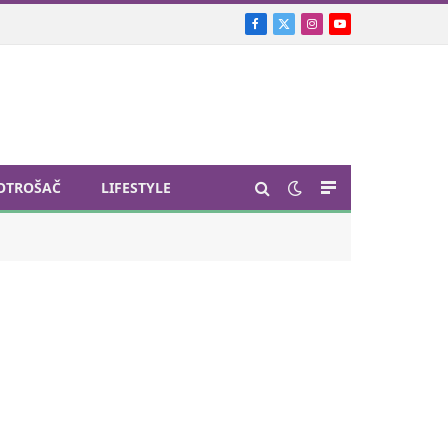
Facebook
X
Instagram
YouTube
(Twitter)
OTROŠAČ
LIFESTYLE