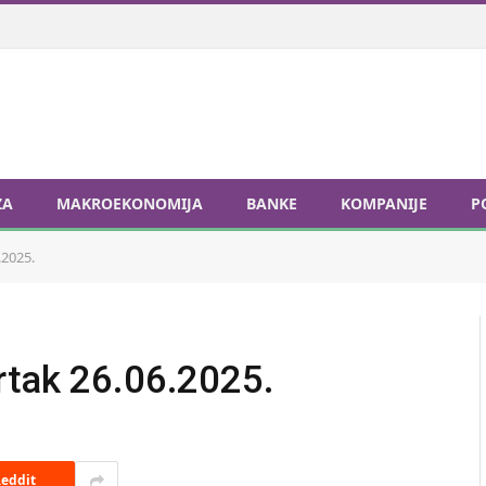
ZA
MAKROEKONOMIJA
BANKE
KOMPANIJE
P
.2025.
rtak 26.06.2025.
eddit