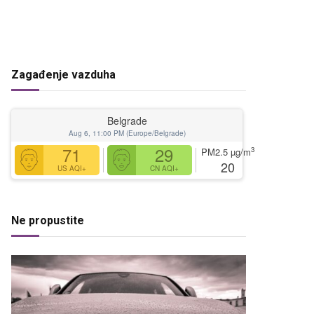
Zagađenje vazduha
Belgrade
Aug 6, 11:00 PM (Europe/Belgrade)
71
29
3
PM2.5
µg/m
20
US AQI+
CN AQI+
Ne propustite