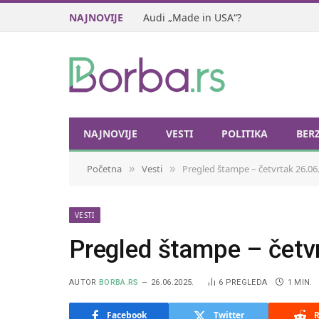
NAJNOVIJE
Audi „Made in USA“?
NAJNOVIJE
VESTI
POLITIKA
BER
Početna
Vesti
Pregled štampe – četvrtak 26.06
»
»
VESTI
Pregled štampe – četv
AUTOR
BORBA.RS
26.06.2025.
6
PREGLEDA
1 MIN.
Facebook
Twitter
R