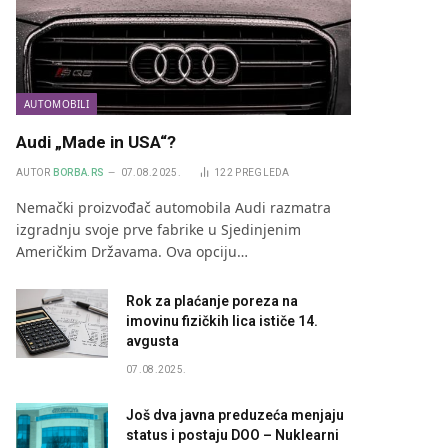
AUTOMOBILI
Audi „Made in USA“?
AUTOR
BORBA.RS
07.08.2025.
122
PREGLEDA
Nemački proizvođač automobila Audi razmatra
izgradnju svoje prve fabrike u Sjedinjenim
Američkim Državama. Ova opciju…
Rok za plaćanje poreza na
imovinu fizičkih lica ističe 14.
avgusta
07.08.2025.
Još dva javna preduzeća menjaju
status i postaju DOO – Nuklearni