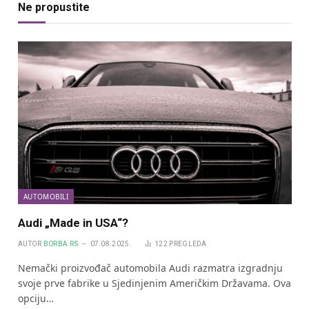
Ne propustite
AUTOMOBILI
Audi „Made in USA“?
AUTOR
BORBA.RS
07.08.2025.
122
PREGLEDA
Nemački proizvođač automobila Audi razmatra izgradnju
svoje prve fabrike u Sjedinjenim Američkim Državama. Ova
opciju…