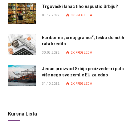
Trgovački lanac tiho napustio Srbiju?
03.12.2022.
3K
PREGLEDA
Euribor na „crnoj granici“; teško do nižih
rata kredita
30.03.2023.
2K
PREGLEDA
Jedan proizvod Srbija proizvede tri puta
više nego sve zemlje EU zajedno
31.10.2022.
2K
PREGLEDA
Kursna Lista