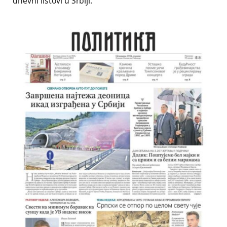
dnevni listovi u Srbiji.