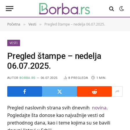
Početna
Vesti
Pregled štampe – nedelja 06.07.2025.
»
»
VESTI
Pregled štampe – nedelja
06.07.2025.
AUTOR
BORBA.RS
06.07.2025.
8
PREGLEDA
1 MIN.
Pregled naslovnih strana svih dnevnih
novina
.
Pogledajte šta donose kao najvažnije vesti od
prethodnog dana, kao i teme kojima su se bavili