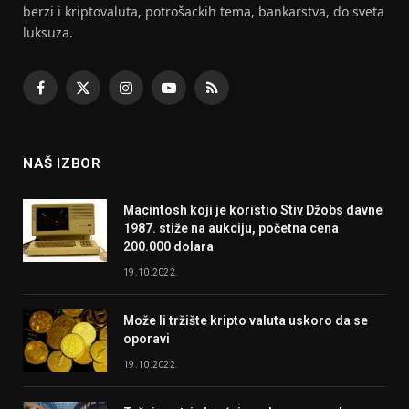
berzi i kriptovaluta, potrošackih tema, bankarstva, do sveta
luksuza.
Facebook
X
Instagram
YouTube
RSS
(Twitter)
NAŠ IZBOR
Macintosh koji je koristio Stiv Džobs davne
1987. stiže na aukciju, početna cena
200.000 dolara
19.10.2022.
Može li tržište kripto valuta uskoro da se
oporavi
19.10.2022.