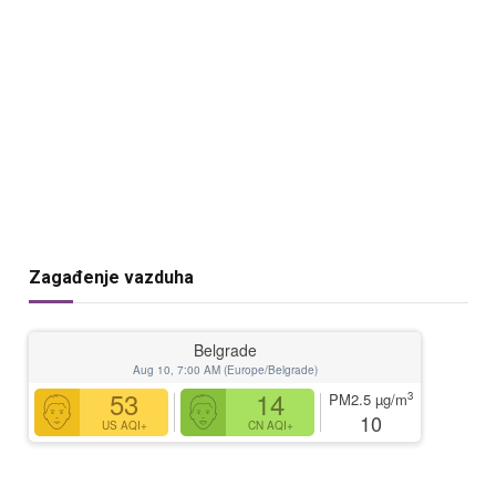
Zagađenje vazduha
Belgrade
Aug 10, 7:00 AM (Europe/Belgrade)
53
14
3
PM2.5
µg/m
10
US AQI+
CN AQI+