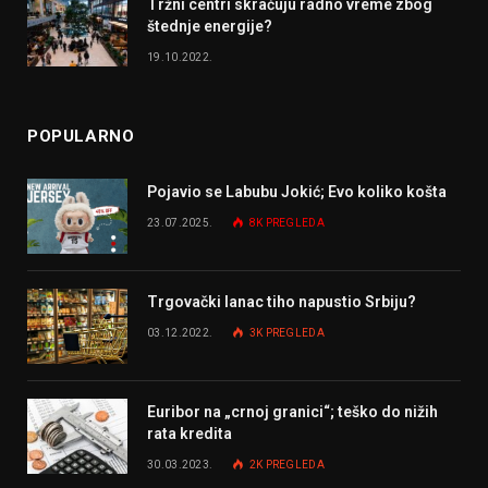
Tržni centri skraćuju radno vreme zbog
štednje energije?
19.10.2022.
POPULARNO
Pojavio se Labubu Jokić; Evo koliko košta
23.07.2025.
8K
PREGLEDA
Trgovački lanac tiho napustio Srbiju?
03.12.2022.
3K
PREGLEDA
Euribor na „crnoj granici“; teško do nižih
rata kredita
30.03.2023.
2K
PREGLEDA