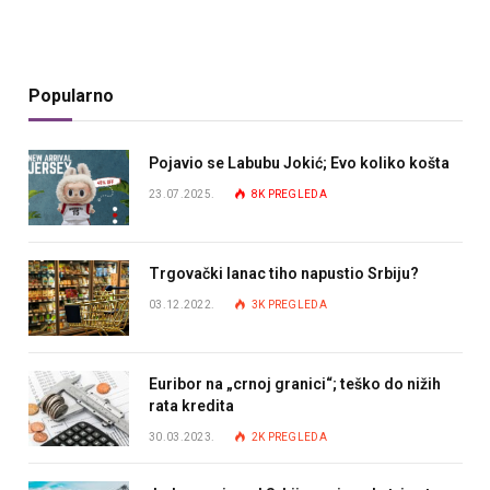
Popularno
Pojavio se Labubu Jokić; Evo koliko košta
23.07.2025.
8K
PREGLEDA
Trgovački lanac tiho napustio Srbiju?
03.12.2022.
3K
PREGLEDA
Euribor na „crnoj granici“; teško do nižih
rata kredita
30.03.2023.
2K
PREGLEDA