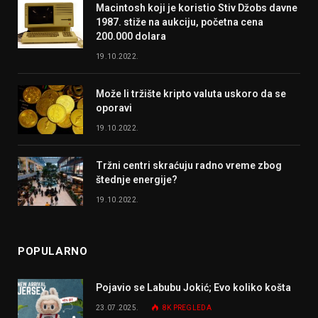
Macintosh koji je koristio Stiv Džobs davne
1987. stiže na aukciju, početna cena
200.000 dolara
19.10.2022.
Može li tržište kripto valuta uskoro da se
oporavi
19.10.2022.
Tržni centri skraćuju radno vreme zbog
štednje energije?
19.10.2022.
POPULARNO
Pojavio se Labubu Jokić; Evo koliko košta
23.07.2025.
8K
PREGLEDA