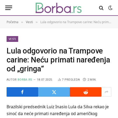
Početna
Vesti
Lula odgovorio na Trampove carine: Neću primati naređenja od „gringa“
»
»
VESTI
Lula odgovorio na Trampove
carine: Neću primati naređenja
od „gringa“
AUTOR
BORBA.RS
18.07.2025.
7
PREGLEDA
2 MIN.
Brazilski predsednik Luiz Inasio Lula da Silva rekao je
sinoć da neće primati naređenja od američkog