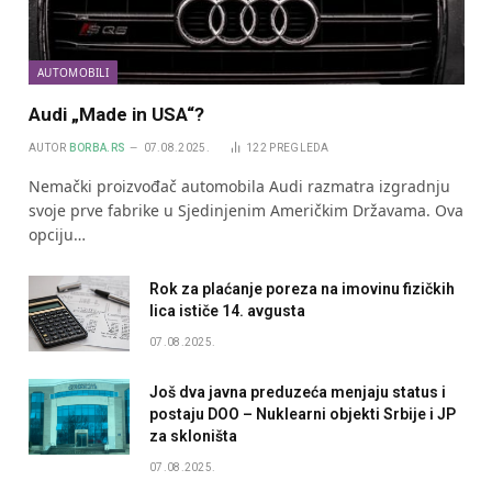
AUTOMOBILI
Audi „Made in USA“?
AUTOR
BORBA.RS
07.08.2025.
122
PREGLEDA
Nemački proizvođač automobila Audi razmatra izgradnju
svoje prve fabrike u Sjedinjenim Američkim Državama. Ova
opciju…
Rok za plaćanje poreza na imovinu fizičkih
lica ističe 14. avgusta
07.08.2025.
Još dva javna preduzeća menjaju status i
postaju DOO – Nuklearni objekti Srbije i JP
za skloništa
07.08.2025.