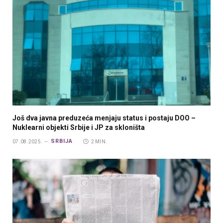
Još dva javna preduzeća menjaju status i postaju DOO –
Nuklearni objekti Srbije i JP za skloništa
SRBIJA
07.08.2025.
2 MIN.