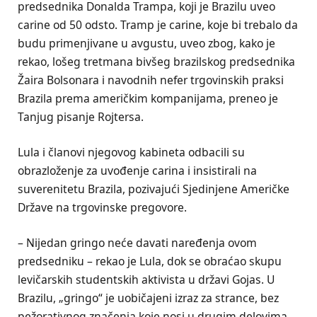
predsednika Donalda Trampa, koji je Brazilu uveo
carine od 50 odsto. Tramp je carine, koje bi trebalo da
budu primenjivane u avgustu, uveo zbog, kako je
rekao, lošeg tretmana bivšeg brazilskog predsednika
Žaira Bolsonara i navodnih nefer trgovinskih praksi
Brazila prema američkim kompanijama, preneo je
Tanjug pisanje Rojtersa.
Lula i članovi njegovog kabineta odbacili su
obrazloženje za uvođenje carina i insistirali na
suverenitetu Brazila, pozivajući Sjedinjene Američke
Države na trgovinske pregovore.
– Nijedan gringo neće davati naređenja ovom
predsedniku – rekao je Lula, dok se obraćao skupu
levičarskih studentskih aktivista u državi Gojas. U
Brazilu, „gringo“ je uobičajeni izraz za strance, bez
pežorativnog značenja koje nosi u drugim delovima