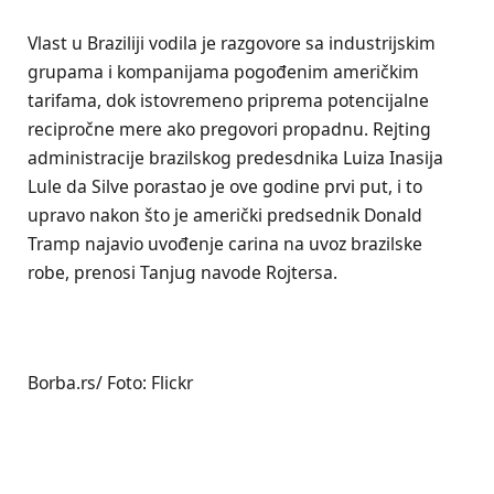
Vlast u Braziliji vodila je razgovore sa industrijskim
grupama i kompanijama pogođenim američkim
tarifama, dok istovremeno priprema potencijalne
recipročne mere ako pregovori propadnu. Rejting
administracije brazilskog predesdnika Luiza Inasija
Lule da Silve porastao je ove godine prvi put, i to
upravo nakon što je američki predsednik Donald
Tramp najavio uvođenje carina na uvoz brazilske
robe, prenosi Tanjug navode Rojtersa.
Borba.rs/ Foto: Flickr