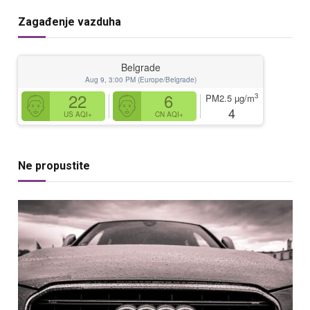
Zagađenje vazduha
Belgrade
Aug 9, 3:00 PM (Europe/Belgrade)
22
6
3
PM2.5
µg/m
4
US AQI+
CN AQI+
Ne propustite