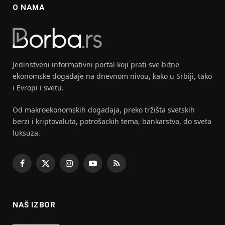
O NAMA
Jedinstveni informativni portal koji prati sve bitne
ekonomske dogadaje na dnevnom nivou, kako u Srbiji, tako
i Evropi i svetu.
Od makroekonomskih dogadaja, preko tržišta svetskih
berzi i kriptovaluta, potrošackih tema, bankarstva, do sveta
luksuza.
Facebook
X
Instagram
YouTube
RSS
(Twitter)
NAŠ IZBOR