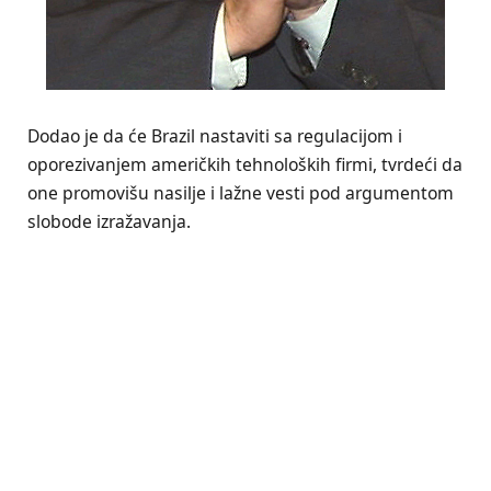
Dodao je da će Brazil nastaviti sa regulacijom i
oporezivanjem američkih tehnoloških firmi, tvrdeći da
one promovišu nasilje i lažne vesti pod argumentom
slobode izražavanja.