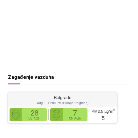
Zagađenje vazduha
Belgrade
Aug 8, 11:00 PM (Europe/Belgrade)
28
7
3
PM2.5
µg/m
5
US AQI+
CN AQI+