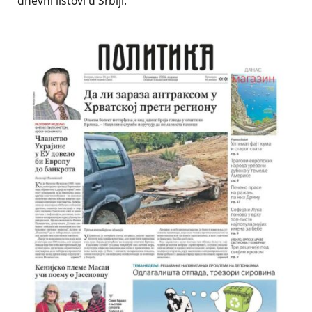
dnevni listovi u Srbiji.