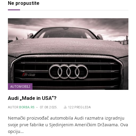
Ne propustite
AUTOMOBILI
Audi „Made in USA“?
AUTOR
BORBA.RS
07.08.2025.
122
PREGLEDA
Nemački proizvođač automobila Audi razmatra izgradnju
svoje prve fabrike u Sjedinjenim Američkim Državama. Ova
opciju…