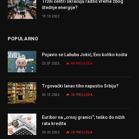
Tržni centri skraćuju radno vreme zbog
štednje energije?
19.10.2022.
POPULARNO
Pojavio se Labubu Jokić; Evo koliko košta
23.07.2025.
8K
PREGLEDA
Trgovački lanac tiho napustio Srbiju?
03.12.2022.
3K
PREGLEDA
Euribor na „crnoj granici“; teško do nižih
rata kredita
30.03.2023.
2K
PREGLEDA