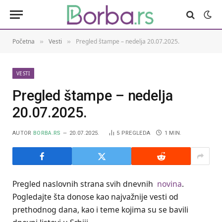
Početna
Vesti
Pregled štampe – nedelja 20.07.2025.
»
»
VESTI
Pregled štampe – nedelja
20.07.2025.
AUTOR
BORBA.RS
20.07.2025.
5
PREGLEDA
1 MIN.
Pregled naslovnih strana svih dnevnih
novina
.
Pogledajte šta donose kao najvažnije vesti od
prethodnog dana, kao i teme kojima su se bavili