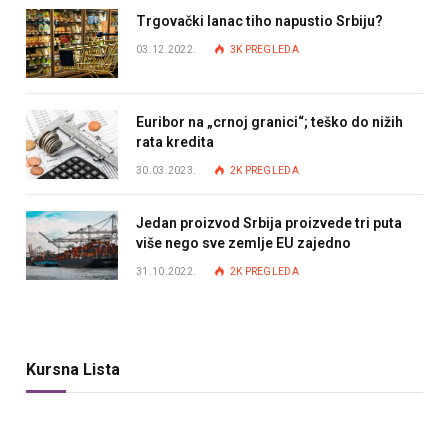
Trgovački lanac tiho napustio Srbiju?
03.12.2022.
3K
PREGLEDA
Euribor na „crnoj granici“; teško do nižih
rata kredita
30.03.2023.
2K
PREGLEDA
Jedan proizvod Srbija proizvede tri puta
više nego sve zemlje EU zajedno
31.10.2022.
2K
PREGLEDA
Kursna Lista