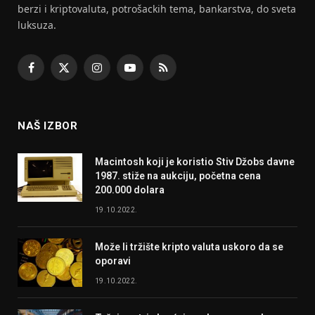
berzi i kriptovaluta, potrošackih tema, bankarstva, do sveta
luksuza.
Facebook
X
Instagram
YouTube
RSS
(Twitter)
NAŠ IZBOR
Macintosh koji je koristio Stiv Džobs davne
1987. stiže na aukciju, početna cena
200.000 dolara
19.10.2022.
Može li tržište kripto valuta uskoro da se
oporavi
19.10.2022.