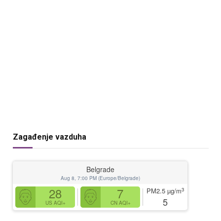
Zagađenje vazduha
Belgrade
Aug 8, 7:00 PM (Europe/Belgrade)
28
7
3
PM2.5
µg/m
5
US AQI+
CN AQI+