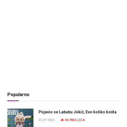
Popularno
Pojavio se Labubu Jokić; Evo koliko košta
23.07.2025.
8K
PREGLEDA