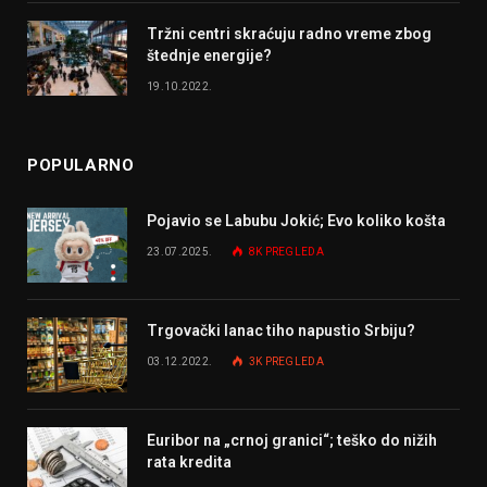
Tržni centri skraćuju radno vreme zbog
štednje energije?
19.10.2022.
POPULARNO
Pojavio se Labubu Jokić; Evo koliko košta
23.07.2025.
8K
PREGLEDA
Trgovački lanac tiho napustio Srbiju?
03.12.2022.
3K
PREGLEDA
Euribor na „crnoj granici“; teško do nižih
rata kredita