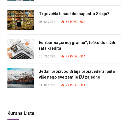
Trgovački lanac tiho napustio Srbiju?
03.12.2022.
3K
PREGLEDA
Euribor na „crnoj granici“; teško do nižih
rata kredita
30.03.2023.
2K
PREGLEDA
Jedan proizvod Srbija proizvede tri puta
više nego sve zemlje EU zajedno
31.10.2022.
2K
PREGLEDA
Kursna Lista