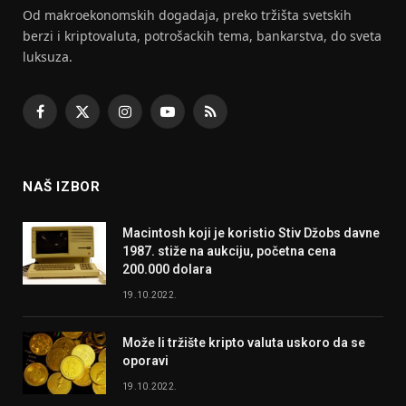
Od makroekonomskih dogadaja, preko tržišta svetskih
berzi i kriptovaluta, potrošackih tema, bankarstva, do sveta
luksuza.
Facebook
X
Instagram
YouTube
RSS
(Twitter)
NAŠ IZBOR
Macintosh koji je koristio Stiv Džobs davne
1987. stiže na aukciju, početna cena
200.000 dolara
19.10.2022.
Može li tržište kripto valuta uskoro da se
oporavi
19.10.2022.