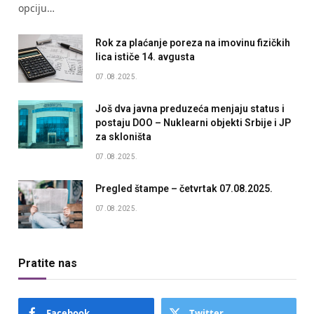
opciju…
Rok za plaćanje poreza na imovinu fizičkih
lica ističe 14. avgusta
07.08.2025.
Još dva javna preduzeća menjaju status i
postaju DOO – Nuklearni objekti Srbije i JP
za skloništa
07.08.2025.
Pregled štampe – četvrtak 07.08.2025.
07.08.2025.
Pratite nas
Facebook
Twitter