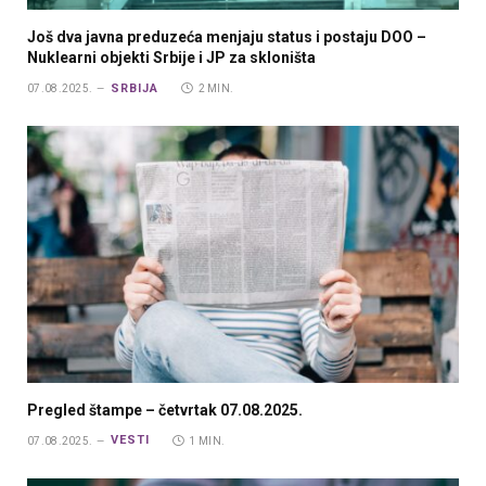
Još dva javna preduzeća menjaju status i postaju DOO –
Nuklearni objekti Srbije i JP za skloništa
SRBIJA
07.08.2025.
2 MIN.
Pregled štampe – četvrtak 07.08.2025.
VESTI
07.08.2025.
1 MIN.