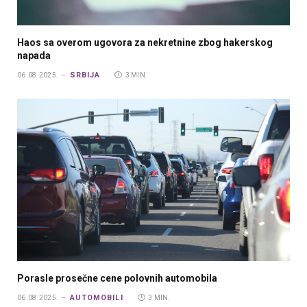
Haos sa overom ugovora za nekretnine zbog hakerskog
napada
SRBIJA
06.08.2025.
3 MIN.
Porasle prosečne cene polovnih automobila
AUTOMOBILI
06.08.2025.
3 MIN.