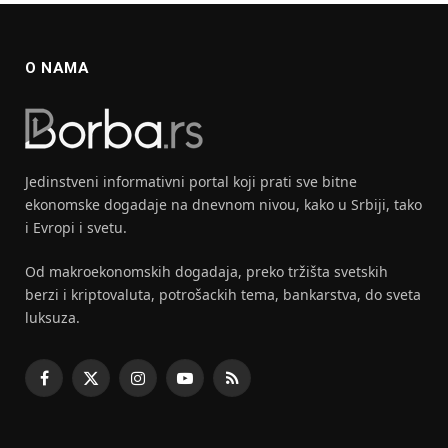
O NAMA
Jedinstveni informativni portal koji prati sve bitne
ekonomske dogadaje na dnevnom nivou, kako u Srbiji, tako
i Evropi i svetu.
Od makroekonomskih dogadaja, preko tržišta svetskih
berzi i kriptovaluta, potrošackih tema, bankarstva, do sveta
luksuza.
Facebook
X
Instagram
YouTube
RSS
(Twitter)