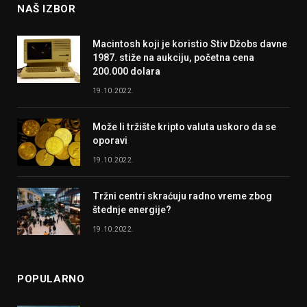
NAŠ IZBOR
Macintosh koji je koristio Stiv Džobs davne
1987. stiže na aukciju, početna cena
200.000 dolara
19.10.2022.
Može li tržište kripto valuta uskoro da se
oporavi
19.10.2022.
Tržni centri skraćuju radno vreme zbog
štednje energije?
19.10.2022.
POPULARNO