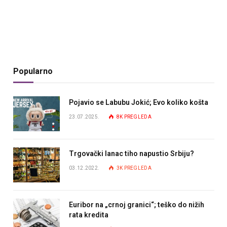
Popularno
Pojavio se Labubu Jokić; Evo koliko košta
23.07.2025.
8K
PREGLEDA
Trgovački lanac tiho napustio Srbiju?
03.12.2022.
3K
PREGLEDA
Euribor na „crnoj granici“; teško do nižih
rata kredita