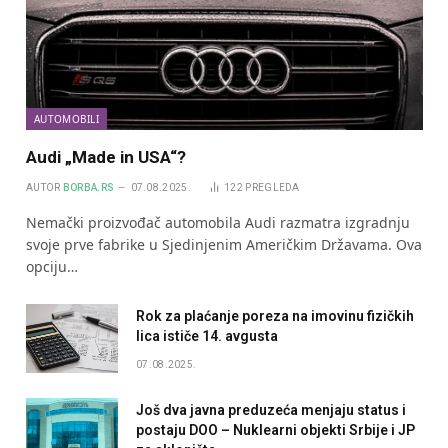
AUTOMOBILI
Audi „Made in USA“?
AUTOR
BORBA.RS
07.08.2025.
122
PREGLEDA
Nemački proizvođač automobila Audi razmatra izgradnju
svoje prve fabrike u Sjedinjenim Američkim Državama. Ova
opciju…
Rok za plaćanje poreza na imovinu fizičkih
lica ističe 14. avgusta
07.08.2025.
Još dva javna preduzeća menjaju status i
postaju DOO – Nuklearni objekti Srbije i JP