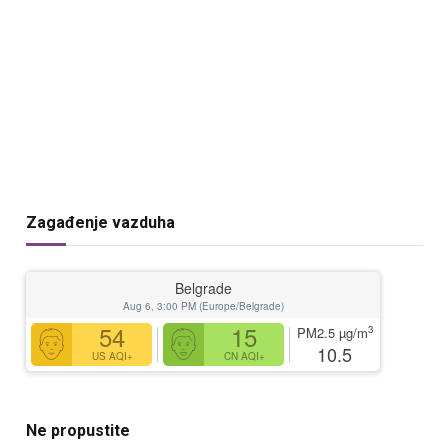
Zagađenje vazduha
Belgrade
Aug 6, 3:00 PM (Europe/Belgrade)
54
15
3
PM2.5
µg/m
10.5
US AQI+
CN AQI+
Ne propustite