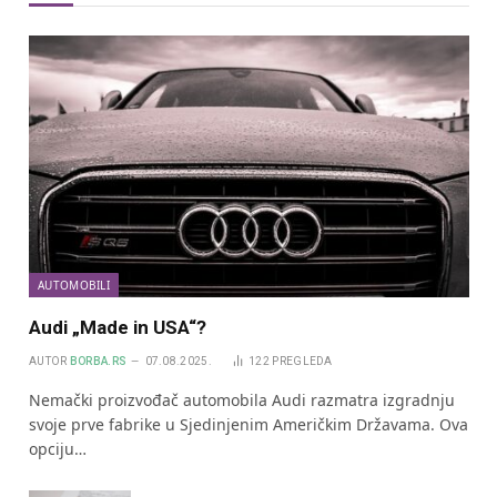
AUTOMOBILI
Audi „Made in USA“?
AUTOR
BORBA.RS
07.08.2025.
122
PREGLEDA
Nemački proizvođač automobila Audi razmatra izgradnju
svoje prve fabrike u Sjedinjenim Američkim Državama. Ova
opciju…