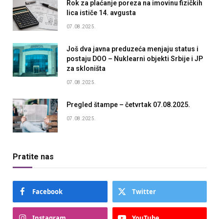
Rok za plaćanje poreza na imovinu fizičkih
lica ističe 14. avgusta
07.08.2025.
Još dva javna preduzeća menjaju status i
postaju DOO – Nuklearni objekti Srbije i JP
za skloništa
07.08.2025.
Pregled štampe – četvrtak 07.08.2025.
07.08.2025.
Pratite nas
Facebook
Twitter
Instagram
YouTube