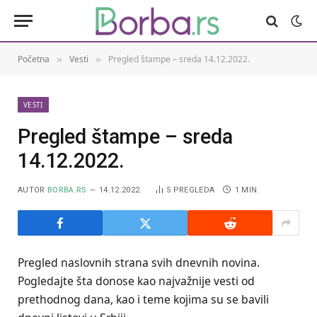
Početna
Vesti
Pregled štampe – sreda 14.12.2022.
»
»
VESTI
Pregled štampe – sreda
14.12.2022.
AUTOR
BORBA.RS
14.12.2022.
5
PREGLEDA
1 MIN.
Pregled naslovnih strana svih dnevnih novina.
Pogledajte šta donose kao najvažnije vesti od
prethodnog dana, kao i teme kojima su se bavili