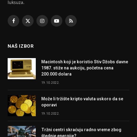
luksuza.
Facebook
X
Instagram
YouTube
RSS
(Twitter)
NAŠ IZBOR
Macintosh koji je koristio Stiv Džobs davne
1987. stiže na aukciju, početna cena
200.000 dolara
19.10.2022.
Može li tržište kripto valuta uskoro da se
oporavi
19.10.2022.
Tržni centri skraćuju radno vreme zbog
štednje energije?