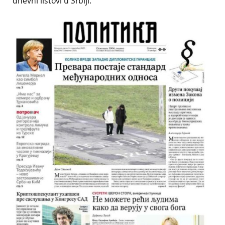
dnevni listovi u Srbiji.