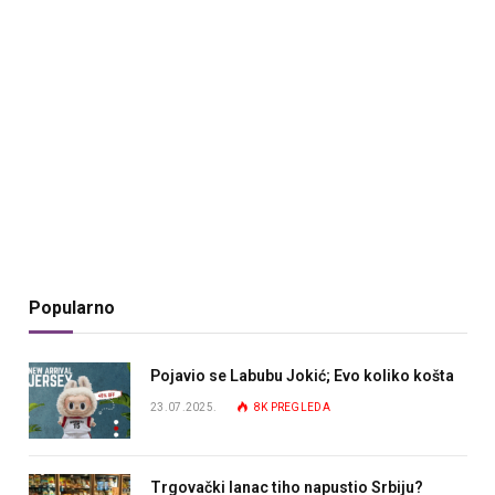
Popularno
Pojavio se Labubu Jokić; Evo koliko košta
23.07.2025.
8K
PREGLEDA
Trgovački lanac tiho napustio Srbiju?