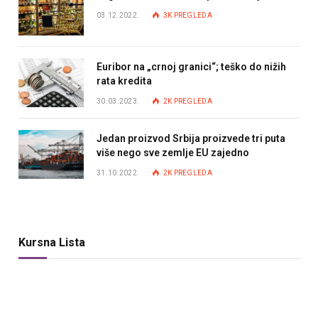
03.12.2022.
3K
PREGLEDA
Euribor na „crnoj granici“; teško do nižih
rata kredita
30.03.2023.
2K
PREGLEDA
Jedan proizvod Srbija proizvede tri puta
više nego sve zemlje EU zajedno
31.10.2022.
2K
PREGLEDA
Kursna Lista