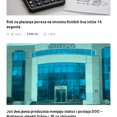
Rok za plaćanje poreza na imovinu fizičkih lica ističe 14.
avgusta
SRBIJA
07.08.2025.
1 MIN.
Još dva javna preduzeća menjaju status i postaju DOO –
Nuklearni objekti Srbije i JP za skloništa