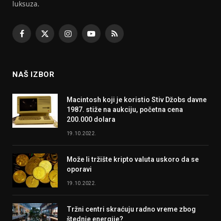
luksuza.
Facebook
X
Instagram
YouTube
RSS
(Twitter)
NAŠ IZBOR
Macintosh koji je koristio Stiv Džobs davne
1987. stiže na aukciju, početna cena
200.000 dolara
19.10.2022.
Može li tržište kripto valuta uskoro da se
oporavi
19.10.2022.
Tržni centri skraćuju radno vreme zbog
štednje energije?