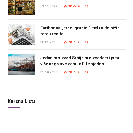
03.12.2022.
3K
PREGLEDA
Euribor na „crnoj granici“; teško do nižih
rata kredita
30.03.2023.
2K
PREGLEDA
Jedan proizvod Srbija proizvede tri puta
više nego sve zemlje EU zajedno
31.10.2022.
2K
PREGLEDA
Kursna Lista