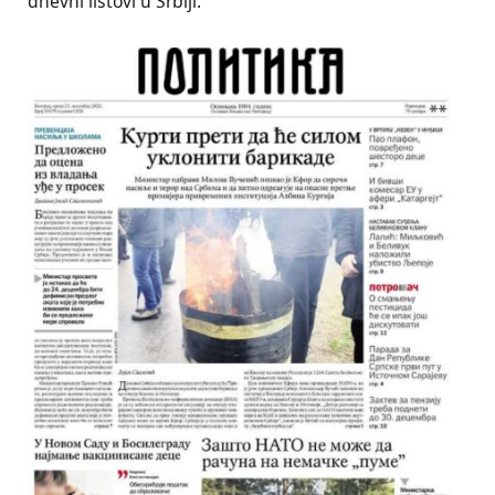
dnevni listovi u Srbiji.