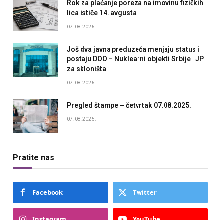
Rok za plaćanje poreza na imovinu fizičkih
lica ističe 14. avgusta
07.08.2025.
Još dva javna preduzeća menjaju status i
postaju DOO – Nuklearni objekti Srbije i JP
za skloništa
07.08.2025.
Pregled štampe – četvrtak 07.08.2025.
07.08.2025.
Pratite nas
Facebook
Twitter
Instagram
YouTube