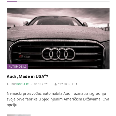
AUTOMOBILI
Audi „Made in USA“?
AUTOR
BORBA.RS
07.08.2025.
122
PREGLEDA
Nemački proizvođač automobila Audi razmatra izgradnju
svoje prve fabrike u Sjedinjenim Američkim Državama. Ova
opciju…