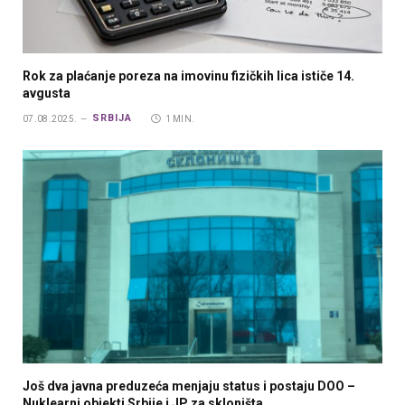
Rok za plaćanje poreza na imovinu fizičkih lica ističe 14.
avgusta
SRBIJA
07.08.2025.
1 MIN.
Još dva javna preduzeća menjaju status i postaju DOO –
Nuklearni objekti Srbije i JP za skloništa