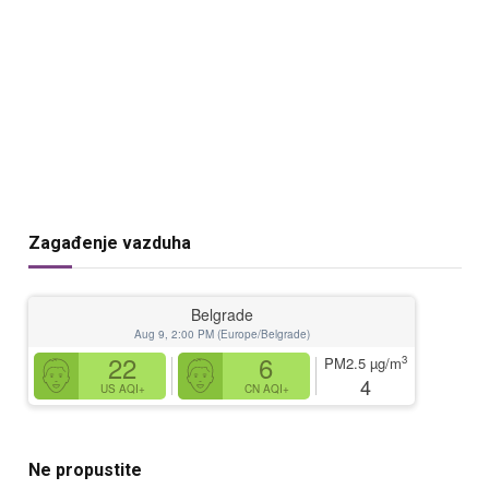
Zagađenje vazduha
Belgrade
Aug 9, 2:00 PM (Europe/Belgrade)
22
6
3
PM2.5
µg/m
4
US AQI+
CN AQI+
Ne propustite