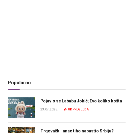
Popularno
Pojavio se Labubu Jokić; Evo koliko košta
23.07.2025.
8K
PREGLEDA
Trgovački lanac tiho napustio Srbiju?