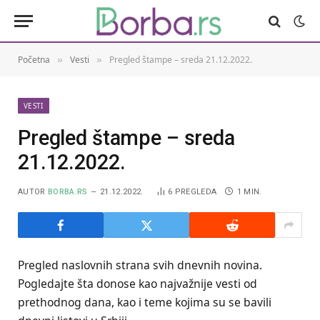
Početna
Vesti
Pregled štampe – sreda 21.12.2022.
»
»
VESTI
Pregled štampe – sreda
21.12.2022.
AUTOR
BORBA.RS
21.12.2022.
6
PREGLEDA
1 MIN.
Pregled naslovnih strana svih dnevnih novina.
Pogledajte šta donose kao najvažnije vesti od
prethodnog dana, kao i teme kojima su se bavili